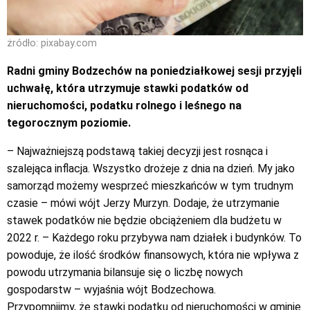
żródło: pixabay.com
Radni gminy Bodzechów na poniedziałkowej sesji przyjęli
uchwałę, która utrzymuje stawki podatków od
nieruchomości, podatku rolnego i leśnego na
tegorocznym poziomie.
– Najważniejszą podstawą takiej decyzji jest rosnąca i
szalejąca inflacja. Wszystko drożeje z dnia na dzień. My jako
samorząd możemy wesprzeć mieszkańców w tym trudnym
czasie – mówi wójt Jerzy Murzyn. Dodaje, że utrzymanie
stawek podatków nie będzie obciążeniem dla budżetu w
2022 r. – Każdego roku przybywa nam działek i budynków. To
powoduje, że ilość środków finansowych, która nie wpływa z
powodu utrzymania bilansuje się o liczbę nowych
gospodarstw – wyjaśnia wójt Bodzechowa.
Przypomnijmy, że stawki podatku od nieruchomości w gminie