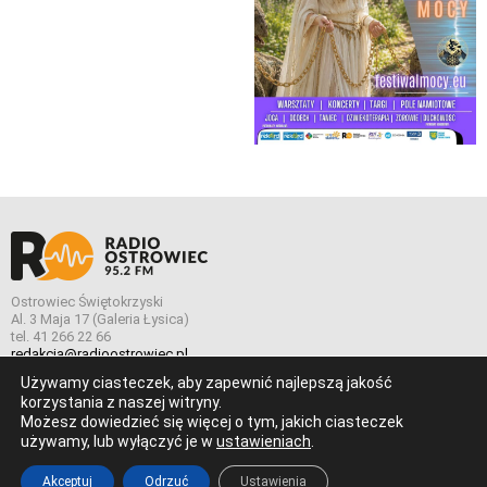
Ostrowiec Świętokrzyski
Al. 3 Maja 17 (Galeria Łysica)
tel. 41 266 22 66
redakcja@radioostrowiec.pl
Używamy ciasteczek, aby zapewnić najlepszą jakość
korzystania z naszej witryny.
Możesz dowiedzieć się więcej o tym, jakich ciasteczek
© Wszelkie prawa zastrzeżone. Radio Ostrowiec 2026 Radio
używamy, lub wyłączyć je w
ustawieniach
.
Ostrowiec.
Stworzone z
w
pogstudio.pl
Akceptuj
Odrzuć
Ustawienia