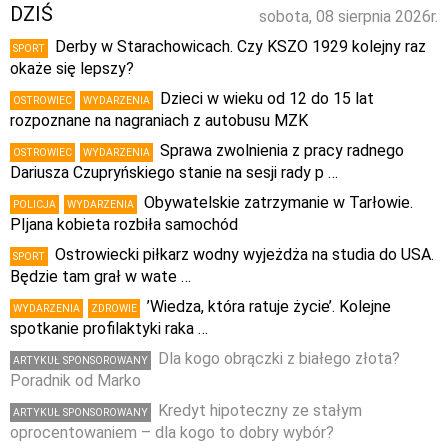
DZIŚ
sobota, 08 sierpnia 2026r.
Derby w Starachowicach. Czy KSZO 1929 kolejny raz
SPORT
okaże się lepszy?
Dzieci w wieku od 12 do 15 lat
OSTROWIEC
WYDARZENIA
rozpoznane na nagraniach z autobusu MZK
Sprawa zwolnienia z pracy radnego
OSTROWIEC
WYDARZENIA
Dariusza Czupryńskiego stanie na sesji rady p …
Obywatelskie zatrzymanie w Tarłowie.
POLICJA
WYDARZENIA
PIjana kobieta rozbiła samochód
Ostrowiecki piłkarz wodny wyjeżdża na studia do USA.
SPORT
Będzie tam grał w wate …
’Wiedza, która ratuje życie’. Kolejne
WYDARZENIA
ZDROWIE
spotkanie profilaktyki raka …
Dla kogo obrączki z białego złota?
ARTYKUŁ SPONSOROWANY
Poradnik od Marko
Kredyt hipoteczny ze stałym
ARTYKUŁ SPONSOROWANY
oprocentowaniem – dla kogo to dobry wybór?