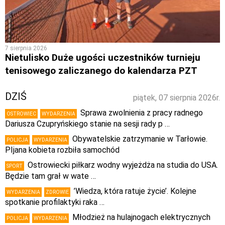
7 sierpnia 2026
Nietulisko Duże ugości uczestników turnieju
tenisowego zaliczanego do kalendarza PZT
DZIŚ
piątek, 07 sierpnia 2026r.
Sprawa zwolnienia z pracy radnego
OSTROWIEC
WYDARZENIA
Dariusza Czupryńskiego stanie na sesji rady p …
Obywatelskie zatrzymanie w Tarłowie.
POLICJA
WYDARZENIA
PIjana kobieta rozbiła samochód
Ostrowiecki piłkarz wodny wyjeżdża na studia do USA.
SPORT
Będzie tam grał w wate …
’Wiedza, która ratuje życie’. Kolejne
WYDARZENIA
ZDROWIE
spotkanie profilaktyki raka …
Młodzież na hulajnogach elektrycznych
POLICJA
WYDARZENIA