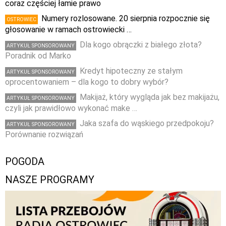
coraz częściej łamie prawo
Numery rozlosowane. 20 sierpnia rozpocznie się
OSTROWIEC
głosowanie w ramach ostrowiecki …
Dla kogo obrączki z białego złota?
ARTYKUŁ SPONSOROWANY
Poradnik od Marko
Kredyt hipoteczny ze stałym
ARTYKUŁ SPONSOROWANY
oprocentowaniem – dla kogo to dobry wybór?
Makijaż, który wygląda jak bez makijażu,
ARTYKUŁ SPONSOROWANY
czyli jak prawidłowo wykonać make …
Jaka szafa do wąskiego przedpokoju?
ARTYKUŁ SPONSOROWANY
Porównanie rozwiązań
POGODA
NASZE PROGRAMY