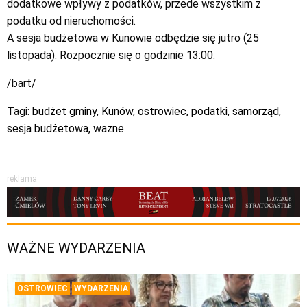
dodatkowe wpływy z podatków, przede wszystkim z
podatku od nieruchomości.
A sesja budżetowa w Kunowie odbędzie się jutro (25
listopada). Rozpocznie się o godzinie 13:00.
/bart/
Tagi:
budżet gminy
,
Kunów
,
ostrowiec
,
podatki
,
samorząd
,
sesja budżetowa
,
wazne
reklama
WAŻNE WYDARZENIA
OSTROWIEC
WYDARZENIA