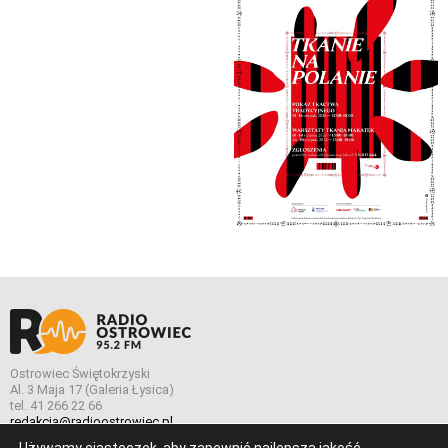
Ostrowiec Świętokrzyski
Al. 3 Maja 17 (Galeria Łysica)
tel. 41 266 22 66
redakcja@radioostrowiec.pl