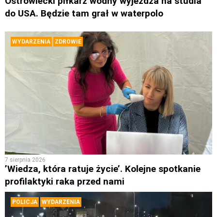
Ostrowiecki piłkarz wodny wyjeżdża na studia
do USA. Będzie tam grał w waterpolo
WYDARZENIA
ZDROWIE
7 sierpnia 2026
’Wiedza, która ratuje życie’. Kolejne spotkanie
profilaktyki raka przed nami
POLICJA
WYDARZENIA