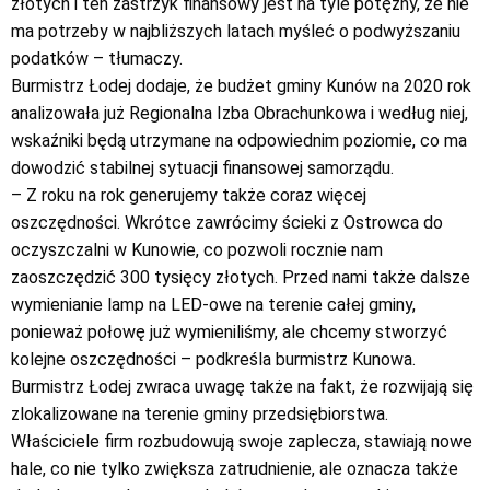
złotych i ten zastrzyk finansowy jest na tyle potężny, że nie
ma potrzeby w najbliższych latach myśleć o podwyższaniu
podatków – tłumaczy.
Burmistrz Łodej dodaje, że budżet gminy Kunów na 2020 rok
analizowała już Regionalna Izba Obrachunkowa i według niej,
wskaźniki będą utrzymane na odpowiednim poziomie, co ma
dowodzić stabilnej sytuacji finansowej samorządu.
– Z roku na rok generujemy także coraz więcej
oszczędności. Wkrótce zawrócimy ścieki z Ostrowca do
oczyszczalni w Kunowie, co pozwoli rocznie nam
zaoszczędzić 300 tysięcy złotych. Przed nami także dalsze
wymienianie lamp na LED-owe na terenie całej gminy,
ponieważ połowę już wymieniliśmy, ale chcemy stworzyć
kolejne oszczędności – podkreśla burmistrz Kunowa.
Burmistrz Łodej zwraca uwagę także na fakt, że rozwijają się
zlokalizowane na terenie gminy przedsiębiorstwa.
Właściciele firm rozbudowują swoje zaplecza, stawiają nowe
hale, co nie tylko zwiększa zatrudnienie, ale oznacza także