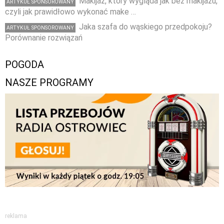
Makijaż, który wygląda jak bez makijażu,
ARTYKUŁ SPONSOROWANY
czyli jak prawidłowo wykonać make …
Jaka szafa do wąskiego przedpokoju?
ARTYKUŁ SPONSOROWANY
Porównanie rozwiązań
POGODA
NASZE PROGRAMY
reklama