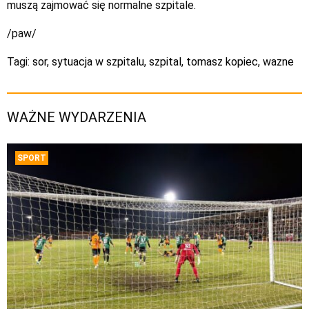
muszą zajmować się normalne szpitale.
/paw/
Tagi:
sor
,
sytuacja w szpitalu
,
szpital
,
tomasz kopiec
,
wazne
WAŻNE WYDARZENIA
SPORT