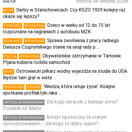
DZIŚ
sobota, 08 sierpnia 2026r.
Derby w Starachowicach. Czy KSZO 1929 kolejny raz
SPORT
okaże się lepszy?
Dzieci w wieku od 12 do 15 lat
OSTROWIEC
WYDARZENIA
rozpoznane na nagraniach z autobusu MZK
Sprawa zwolnienia z pracy radnego
OSTROWIEC
WYDARZENIA
Dariusza Czupryńskiego stanie na sesji rady p …
Obywatelskie zatrzymanie w Tarłowie.
POLICJA
WYDARZENIA
PIjana kobieta rozbiła samochód
Ostrowiecki piłkarz wodny wyjeżdża na studia do USA.
SPORT
Będzie tam grał w wate …
’Wiedza, która ratuje życie’. Kolejne
WYDARZENIA
ZDROWIE
spotkanie profilaktyki raka …
Dla kogo obrączki z białego złota?
ARTYKUŁ SPONSOROWANY
Poradnik od Marko
Kredyt hipoteczny ze stałym
ARTYKUŁ SPONSOROWANY
oprocentowaniem – dla kogo to dobry wybór?