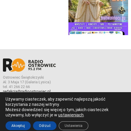
Ostrowiec Świętokrzyski
Al. 3 Maja 17 (Galeria Łysica)
tel. 41 266 22 66
redakcja@radioostrowiec.pl
Używamy ciasteczek, aby zapewnić najlepszą jakość
korzystania z naszej witryny.
Możesz dowiedzieć się więcej o tym, jakich ciasteczek
© Wszelkie prawa zastrzeżone. Radio Ostrowiec 2026 Radio
używamy, lub wyłączyć je w
ustawieniach
.
Ostrowiec.
Stworzone z
w
pogstudio.pl
Akceptuj
Odrzuć
Ustawienia