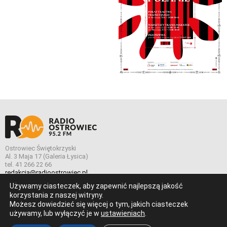
Ostrowiec Świętokrzyski
Al. 3 Maja 17 (Galeria Łysica)
tel. 41 266 22 66
redakcja@radioostrowiec.pl
Używamy ciasteczek, aby zapewnić najlepszą jakość
korzystania z naszej witryny.
Możesz dowiedzieć się więcej o tym, jakich ciasteczek
© Wszelkie prawa zastrzeżone. Radio Ostrowiec 2026 Radio
używamy, lub wyłączyć je w
ustawieniach
.
Ostrowiec.
Stworzone z
w
pogstudio.pl