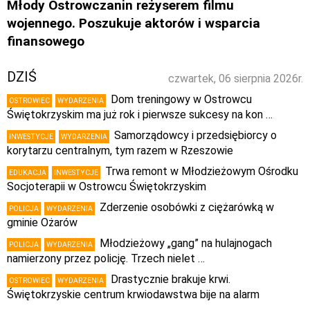
Młody Ostrowczanin reżyserem filmu
wojennego. Poszukuje aktorów i wsparcia
finansowego
DZIŚ
czwartek, 06 sierpnia 2026r.
Dom treningowy w Ostrowcu
OSTROWIEC
WYDARZENIA
Świętokrzyskim ma już rok i pierwsze sukcesy na kon …
Samorządowcy i przedsiębiorcy o
INWESTYCJE
WYDARZENIA
korytarzu centralnym, tym razem w Rzeszowie
Trwa remont w Młodzieżowym Ośrodku
EDUKACJA
INWESTYCJE
Socjoterapii w Ostrowcu Świętokrzyskim
Zderzenie osobówki z ciężarówką w
POLICJA
WYDARZENIA
gminie Ożarów
Młodzieżowy „gang” na hulajnogach
POLICJA
WYDARZENIA
namierzony przez policję. Trzech nielet …
Drastycznie brakuje krwi.
OSTROWIEC
WYDARZENIA
Świętokrzyskie centrum krwiodawstwa bije na alarm