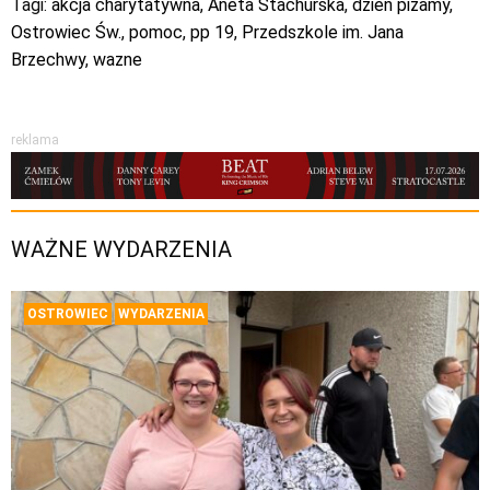
Tagi:
akcja charytatywna
,
Aneta Stachurska
,
dzień piżamy
,
Ostrowiec Św.
,
pomoc
,
pp 19
,
Przedszkole im. Jana
Brzechwy
,
wazne
reklama
WAŻNE WYDARZENIA
OSTROWIEC
WYDARZENIA