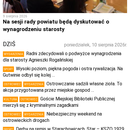
9 sierpnia 2026
Na sesji rady powiatu będą dyskutować o
wynagrodzeniu starosty
DZIŚ
poniedziałek, 10 sierpnia 2026r.
Radni zdecydowali o podwyżce wynagrodzenia
WYDARZENIA
dla starosty Agnieszki Rogalińskiej
Wysoki poziom, piękna pogoda i ostra rywalizacja. Na
SPORT
Gutwinie odbył się kolej …
Ostrowczanie sadzili własne zioła. To
OSTROWIEC
WYDARZENIA
akcja przygotowana przez miejskie gospod …
Goście Miejskiej Biblioteki Publicznej
KULTURA
OSTROWIEC
mierzyli się z kryminalnymi zagadkami
Niebezpieczny weekend na
OSTROWIEC
WYDARZENIA
ostrowieckich drogach
Derby na remis w Starachowicach. Star – KSZO 1929
SPORT