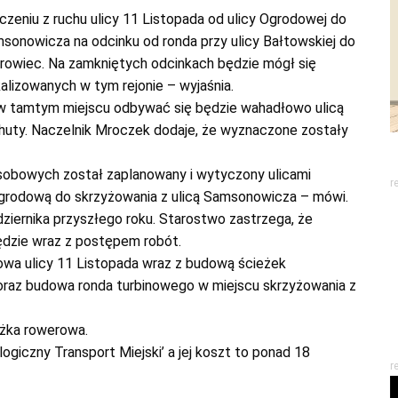
czeniu z ruchu ulicy 11 Listopada od ulicy Ogrodowej do
sonowicza na odcinku od ronda przy ulicy Bałtowskiej do
rowiec. Na zamkniętych odcinkach będzie mógł się
kalizowanych w tym rejonie – wyjaśnia.
h w tamtym miejscu odbywać się będzie wahadłowo ulicą
uty. Naczelnik Mroczek dodaje, że wyznaczone zostały
osobowych został zaplanowany i wytyczony ulicami
r
 Ogrodową do skrzyżowania z ulicą Samsonowicza – mówi.
dziernika przyszłego roku. Starostwo zastrzega, że
ędzie wraz z postępem robót.
owa ulicy 11 Listopada wraz z budową ścieżek
raz budowa ronda turbinowego w miejscu skrzyżowania z
żka rowerowa.
ogiczny Transport Miejski’ a jej koszt to ponad 18
r