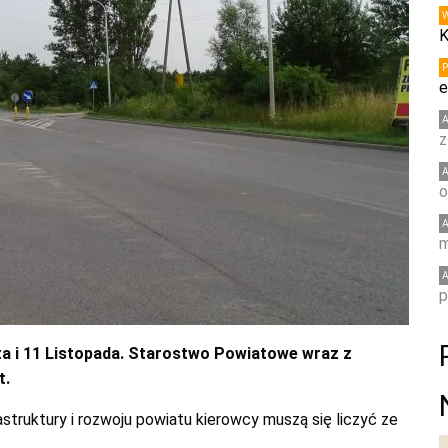
K
e
z
o
m
p
a i 11 Listopada. Starostwo Powiatowe wraz z
t.
struktury i rozwoju powiatu kierowcy muszą się liczyć ze