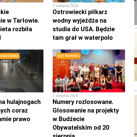
7 sierpnia 2026
kie
Ostrowiecki piłkarz
ie w Tarłowie.
wodny wyjeżdża na
ieta rozbiła
studia do USA. Będzie
r
d
tam grał w waterpolo
DARZENIA
OSTROWIEC
P
7 sierpnia 2026
na hulajnogach
Numery rozlosowane.
nych coraz
Głosowanie na projekty
łamie prawo
w Budżecie
Obywatelskim od 20
sierpnia