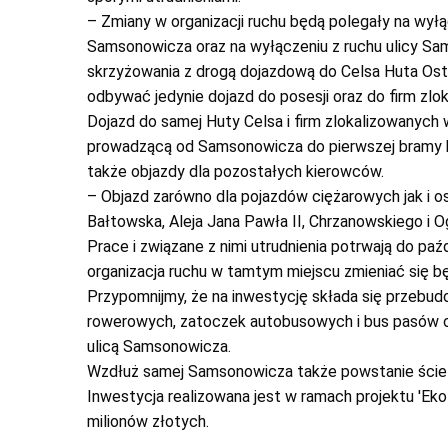
– Zmiany w organizacji ruchu będą polegały na wyłą
Samsonowicza oraz na wyłączeniu z ruchu ulicy Sam
skrzyżowania z drogą dojazdową do Celsa Huta Ost
odbywać jedynie dojazd do posesji oraz do firm zlo
Dojazd do samej Huty Celsa i firm zlokalizowanyc
prowadzącą od Samsonowicza do pierwszej bramy h
także objazdy dla pozostałych kierowców.
– Objazd zarówno dla pojazdów ciężarowych jak i 
Bałtowska, Aleja Jana Pawła II, Chrzanowskiego i
Prace i związane z nimi utrudnienia potrwają do paź
organizacja ruchu w tamtym miejscu zmieniać się b
Przypomnijmy, że na inwestycję składa się przebud
rowerowych, zatoczek autobusowych i bus pasów o
ulicą Samsonowicza.
Wzdłuż samej Samsonowicza także powstanie ście
Inwestycja realizowana jest w ramach projektu 'Ekol
milionów złotych.