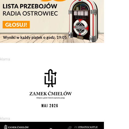
eklama
eklama