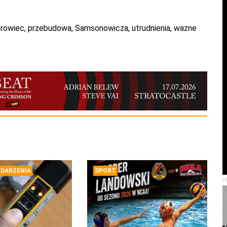
trowiec
,
przebudowa
,
Samsonowicza
,
utrudnienia
,
wazne
DARZENIA
SPORT
r