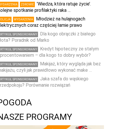
’Wiedza, która ratuje życie’.
WYDARZENIA
ZDROWIE
olejne spotkanie profilaktyki raka …
Młodzież na hulajnogach
POLICJA
WYDARZENIA
lektrycznych coraz częściej łamie prawo
Dla kogo obrączki z białego
ARTYKUŁ SPONSOROWANY
łota? Poradnik od Marko
Kredyt hipoteczny ze stałym
ARTYKUŁ SPONSOROWANY
procentowaniem – dla kogo to dobry wybór?
Makijaż, który wygląda jak bez
ARTYKUŁ SPONSOROWANY
akijażu, czyli jak prawidłowo wykonać make …
Jaka szafa do wąskiego
ARTYKUŁ SPONSOROWANY
rzedpokoju? Porównanie rozwiązań
POGODA
NASZE PROGRAMY