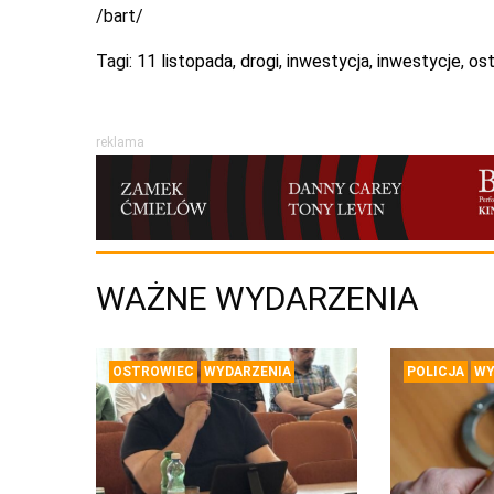
/bart/
Tagi:
11 listopada
,
drogi
,
inwestycja
,
inwestycje
,
os
reklama
WAŻNE WYDARZENIA
OSTROWIEC
WYDARZENIA
POLICJA
WY