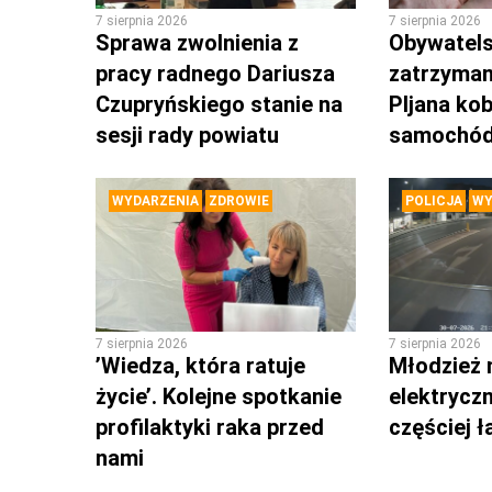
7 sierpnia 2026
7 sierpnia 2026
Sprawa zwolnienia z
Obywatels
pracy radnego Dariusza
zatrzyman
Czupryńskiego stanie na
PIjana kob
sesji rady powiatu
samochó
WYDARZENIA
ZDROWIE
POLICJA
WY
7 sierpnia 2026
7 sierpnia 2026
’Wiedza, która ratuje
Młodzież 
życie’. Kolejne spotkanie
elektrycz
profilaktyki raka przed
częściej 
nami