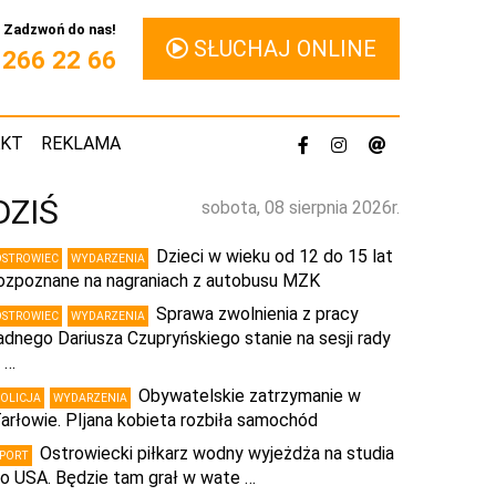
Zadzwoń do nas!
SŁUCHAJ ONLINE
1 266 22 66
AKT
REKLAMA
DZIŚ
sobota, 08 sierpnia 2026r.
Dzieci w wieku od 12 do 15 lat
OSTROWIEC
WYDARZENIA
ozpoznane na nagraniach z autobusu MZK
Sprawa zwolnienia z pracy
OSTROWIEC
WYDARZENIA
adnego Dariusza Czupryńskiego stanie na sesji rady
 …
Obywatelskie zatrzymanie w
POLICJA
WYDARZENIA
arłowie. PIjana kobieta rozbiła samochód
Ostrowiecki piłkarz wodny wyjeżdża na studia
SPORT
o USA. Będzie tam grał w wate …