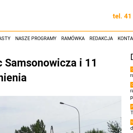
tel. 4
ASTY
NASZE PROGRAMY
RAMÓWKA
REDAKCJA
KONT
c Samsonowicza i 11
nienia
r
r
p
T
d