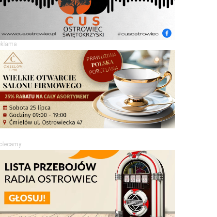
eklama
olecamy