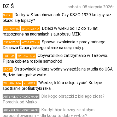
DZIŚ
sobota, 08 sierpnia 2026r.
Derby w Starachowicach. Czy KSZO 1929 kolejny raz
SPORT
okaże się lepszy?
Dzieci w wieku od 12 do 15 lat
OSTROWIEC
WYDARZENIA
rozpoznane na nagraniach z autobusu MZK
Sprawa zwolnienia z pracy radnego
OSTROWIEC
WYDARZENIA
Dariusza Czupryńskiego stanie na sesji rady p …
Obywatelskie zatrzymanie w Tarłowie.
POLICJA
WYDARZENIA
PIjana kobieta rozbiła samochód
Ostrowiecki piłkarz wodny wyjeżdża na studia do USA.
SPORT
Będzie tam grał w wate …
’Wiedza, która ratuje życie’. Kolejne
WYDARZENIA
ZDROWIE
spotkanie profilaktyki raka …
Dla kogo obrączki z białego złota?
ARTYKUŁ SPONSOROWANY
Poradnik od Marko
Kredyt hipoteczny ze stałym
ARTYKUŁ SPONSOROWANY
oprocentowaniem – dla kogo to dobry wybór?