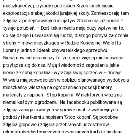
mieszkańców, przyrody i pobliskich Krzemionek niesie
eksploatacja słabej jakości jurajskiej skały. Zamieszczają tam
zdjęcia z podejmowanych inicjatyw. Strona ma już ponad 1
tysiąc polubień. – Dziś takie media mają duży wpływ na to,
co się dzieje i uświadamiają ludzie, dlatego pomysł założenia
strony – mówi mieszkająca w Rudzie Kościelnej Wioletta
Loranty, jedna z liderek obywatelskiego sprzeciwu. –
Niesamowicie nas cieszy to, że coraz więcej miejscowości
przyłącza się do nas. Mają świadomość zagrożenia, jakie
niesie ze sobą kopalnia i wyrażają swój sprzeciw – dodaje.
W wielu miejscowościach w pobliżu planowanego wydobycia
mieszkańcy wieszają na ogrodzeniach posesji banery,
materiały z napisem 'Stop kopalni’. W niektórych wiszą na
niemal każdym ogrodzeniu. Na facebooku publikowane są
zdjęcia zaangażowanych w sprawę osób z wakacyjnych
podróży i kartkami z napisem 'Stop kopani’. Są podobne
zdjęcia grupowe i zdjęcia przebranych uczestników
rekonstrukcji historycznych trzymających kartki z hasłami