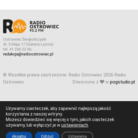
Ostrowiec Świętokrzyski
Al. 3 Maja 17 (Galeria Łysica)
tel. 41 266 22 66
redakcja@radioostrowiec.pl
© Wszelkie prawa zastrzeżone. Radio Ostrowiec 2026 Radio
Ostrowiec.
Stworzone z
w
pogstudio.pl
Używamy ciasteczek, aby zapewnić najlepszą jakość
korzystania z naszej witryny.
Możesz dowiedzieć się więcej o tym, jakich ciasteczek
używamy, lub wyłączyć je w
ustawieniach
.
Akceptuj
Odrzuć
Ustawienia