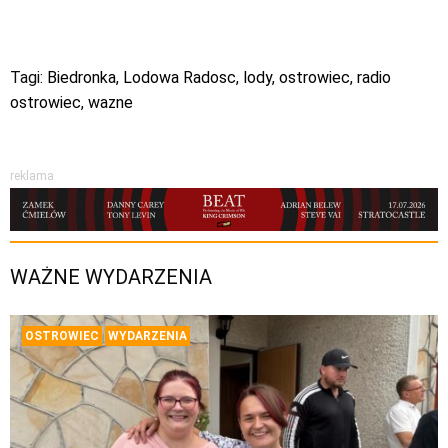
Tagi:
Biedronka
,
Lodowa Radosc
,
lody
,
ostrowiec
,
radio
ostrowiec
,
wazne
reklama
WAŻNE WYDARZENIA
OSTROWIEC
WYDARZENIA