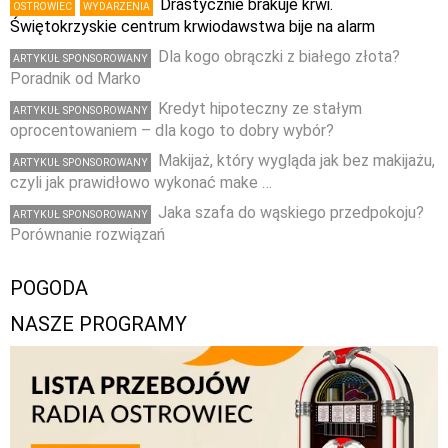
Drastycznie brakuje krwi.
OSTROWIEC
WYDARZENIA
Świętokrzyskie centrum krwiodawstwa bije na alarm
Dla kogo obrączki z białego złota?
ARTYKUŁ SPONSOROWANY
Poradnik od Marko
Kredyt hipoteczny ze stałym
ARTYKUŁ SPONSOROWANY
oprocentowaniem – dla kogo to dobry wybór?
Makijaż, który wygląda jak bez makijażu,
ARTYKUŁ SPONSOROWANY
czyli jak prawidłowo wykonać make …
Jaka szafa do wąskiego przedpokoju?
ARTYKUŁ SPONSOROWANY
Porównanie rozwiązań
POGODA
NASZE PROGRAMY