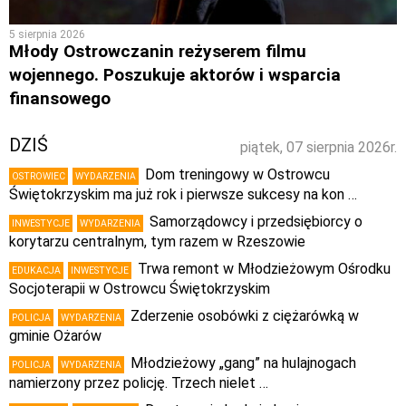
5 sierpnia 2026
Młody Ostrowczanin reżyserem filmu
wojennego. Poszukuje aktorów i wsparcia
finansowego
DZIŚ
piątek, 07 sierpnia 2026r.
Dom treningowy w Ostrowcu
OSTROWIEC
WYDARZENIA
Świętokrzyskim ma już rok i pierwsze sukcesy na kon …
Samorządowcy i przedsiębiorcy o
INWESTYCJE
WYDARZENIA
korytarzu centralnym, tym razem w Rzeszowie
Trwa remont w Młodzieżowym Ośrodku
EDUKACJA
INWESTYCJE
Socjoterapii w Ostrowcu Świętokrzyskim
Zderzenie osobówki z ciężarówką w
POLICJA
WYDARZENIA
gminie Ożarów
Młodzieżowy „gang” na hulajnogach
POLICJA
WYDARZENIA
namierzony przez policję. Trzech nielet …