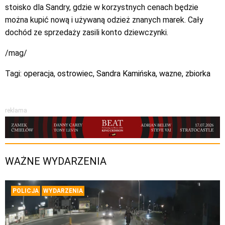
stoisko dla Sandry, gdzie w korzystnych cenach będzie
można kupić nową i używaną odzież znanych marek. Cały
dochód ze sprzedaży zasili konto dziewczynki.
/mag/
Tagi:
operacja
,
ostrowiec
,
Sandra Kamińska
,
wazne
,
zbiorka
reklama
WAŻNE WYDARZENIA
POLICJA
WYDARZENIA