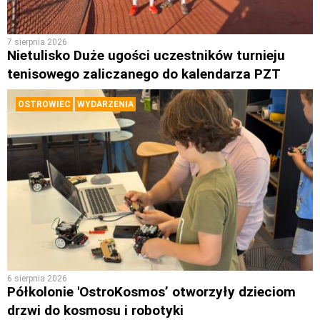
7 sierpnia 2026
Nietulisko Duże ugości uczestników turnieju
tenisowego zaliczanego do kalendarza PZT
OSTROWIEC
WYDARZENIA
6 sierpnia 2026
Półkolonie 'OstroKosmos’ otworzyły dzieciom
drzwi do kosmosu i robotyki