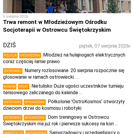
6 sierpnia 2026
Trwa remont w Młodzieżowym Ośrodku
Socjoterapii w Ostrowcu Świętokrzyskim
DZIŚ
piątek, 07 sierpnia 2026r.
Młodzież na hulajnogach elektrycznych
POLICJA
WYDARZENIA
coraz częściej łamie prawo
Numery rozlosowane. 20 sierpnia rozpocznie się
OSTROWIEC
głosowanie w ramach ostrowiecki …
Nietulisko Duże ugości uczestników turnieju
KUNÓW
SPORT
tenisowego zaliczanego do kalenda …
Półkolonie 'OstroKosmos’ otworzyły
OSTROWIEC
WYDARZENIA
dzieciom drzwi do kosmosu i robotyki
Dom treningowy w Ostrowcu
OSTROWIEC
WYDARZENIA
Świętokrzyskim ma już rok i pierwsze sukcesy na kon …
Samorządowcy i przedsiębiorcy o
INWESTYCJE
WYDARZENIA