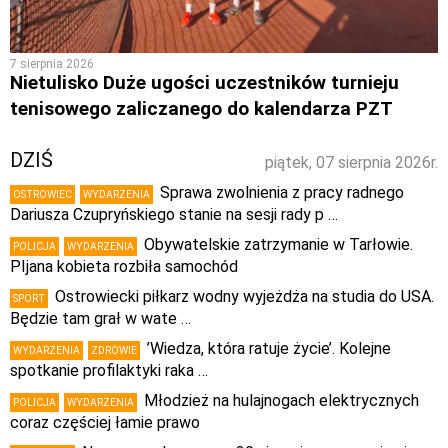
7 sierpnia 2026
Nietulisko Duże ugości uczestników turnieju
tenisowego zaliczanego do kalendarza PZT
DZIŚ
piątek, 07 sierpnia 2026r.
Sprawa zwolnienia z pracy radnego
OSTROWIEC
WYDARZENIA
Dariusza Czupryńskiego stanie na sesji rady p …
Obywatelskie zatrzymanie w Tarłowie.
POLICJA
WYDARZENIA
PIjana kobieta rozbiła samochód
Ostrowiecki piłkarz wodny wyjeżdża na studia do USA.
SPORT
Będzie tam grał w wate …
’Wiedza, która ratuje życie’. Kolejne
WYDARZENIA
ZDROWIE
spotkanie profilaktyki raka …
Młodzież na hulajnogach elektrycznych
POLICJA
WYDARZENIA
coraz częściej łamie prawo