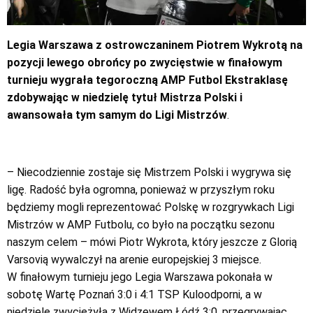
Legia Warszawa z ostrowczaninem Piotrem Wykrotą na
pozycji lewego obrońcy po zwycięstwie w finałowym
turnieju wygrała tegoroczną AMP Futbol Ekstraklasę
zdobywając w niedzielę tytuł Mistrza Polski i
awansowała tym samym do Ligi Mistrzów
.
– Niecodziennie zostaje się Mistrzem Polski i wygrywa się
ligę. Radość była ogromna, ponieważ w przyszłym roku
będziemy mogli reprezentować Polskę w rozgrywkach Ligi
Mistrzów w AMP Futbolu, co było na początku sezonu
naszym celem – mówi Piotr Wykrota, który jeszcze z Glorią
Varsovią wywalczył na arenie europejskiej 3 miejsce.
W finałowym turnieju jego Legia Warszawa pokonała w
sobotę Wartę Poznań 3:0 i 4:1 TSP Kuloodporni, a w
niedzielę zwyciężyła z Widzewem Łódź 3:0, przegrywając