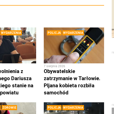
WYDARZENIA
POLICJA
WYDARZENIA
r
7 sierpnia 2026
olnienia z
Obywatelskie
nego Dariusza
zatrzymanie w Tarłowie.
iego stanie na
PIjana kobieta rozbiła
 powiatu
samochód
r
ZDROWIE
POLICJA
WYDARZENIA