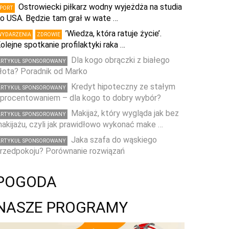
Ostrowiecki piłkarz wodny wyjeżdża na studia
SPORT
o USA. Będzie tam grał w wate …
’Wiedza, która ratuje życie’.
WYDARZENIA
ZDROWIE
olejne spotkanie profilaktyki raka …
Dla kogo obrączki z białego
ARTYKUŁ SPONSOROWANY
łota? Poradnik od Marko
Kredyt hipoteczny ze stałym
ARTYKUŁ SPONSOROWANY
procentowaniem – dla kogo to dobry wybór?
Makijaż, który wygląda jak bez
ARTYKUŁ SPONSOROWANY
akijażu, czyli jak prawidłowo wykonać make …
Jaka szafa do wąskiego
ARTYKUŁ SPONSOROWANY
rzedpokoju? Porównanie rozwiązań
POGODA
NASZE PROGRAMY