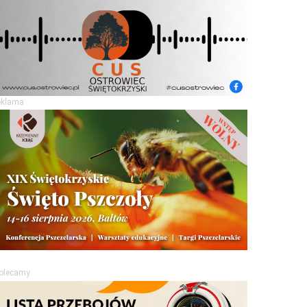
eklama
olecamy