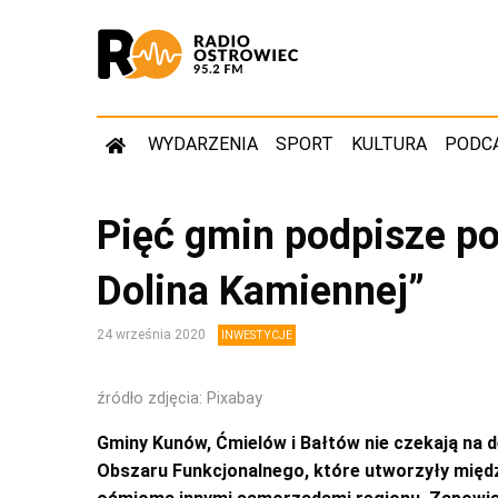
WYDARZENIA
SPORT
KULTURA
PODC
Pięć gmin podpisze p
Dolina Kamiennej”
24 września 2020
INWESTYCJE
źródło zdjęcia: Pixabay
Gminy Kunów, Ćmielów i Bałtów nie czekają na d
Obszaru Funkcjonalnego, które utworzyły międ