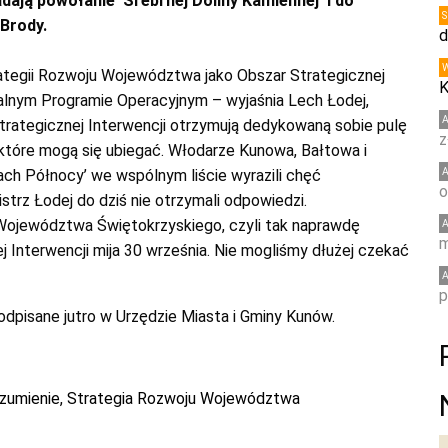
ją powołanie 'Srebrnej Doliny Kamiennej’ i do
 Brody.
d
ategii Rozwoju Województwa jako Obszar Strategicznej
K
nalnym Programie Operacyjnym – wyjaśnia Lech Łodej,
rategicznej Interwencji otrzymują dedykowaną sobie pulę
z
które mogą się ubiegać. Włodarze Kunowa, Bałtowa i
ach Północy’ we wspólnym liście wyrazili chęć
o
mistrz Łodej do dziś nie otrzymali odpowiedzi.
 Województwa Świętokrzyskiego, czyli tak naprawdę
m
 Interwencji mija 30 września. Nie mogliśmy dłużej czekać
p
odpisane jutro w Urzędzie Miasta i Gminy Kunów.
zumienie
,
Strategia Rozwoju Województwa