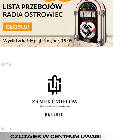
eklama
eklama