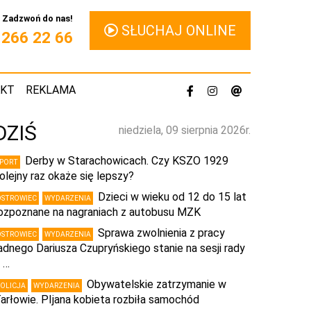
Zadzwoń do nas!
SŁUCHAJ ONLINE
1 266 22 66
AKT
REKLAMA
DZIŚ
niedziela, 09 sierpnia 2026r.
Derby w Starachowicach. Czy KSZO 1929
SPORT
olejny raz okaże się lepszy?
Dzieci w wieku od 12 do 15 lat
OSTROWIEC
WYDARZENIA
ozpoznane na nagraniach z autobusu MZK
Sprawa zwolnienia z pracy
OSTROWIEC
WYDARZENIA
adnego Dariusza Czupryńskiego stanie na sesji rady
 …
Obywatelskie zatrzymanie w
POLICJA
WYDARZENIA
arłowie. PIjana kobieta rozbiła samochód