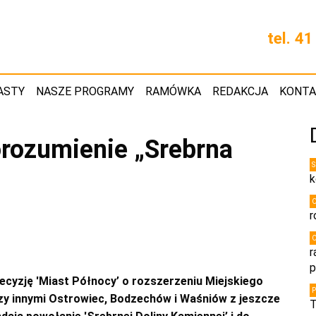
tel. 4
ASTY
NASZE PROGRAMY
RAMÓWKA
REDAKCJA
KONT
orozumienie „Srebrna
k
r
r
p
ecyzję 'Miast Północy’ o rozszerzeniu Miejskiego
zy innymi Ostrowiec, Bodzechów i Waśniów z jeszcze
T