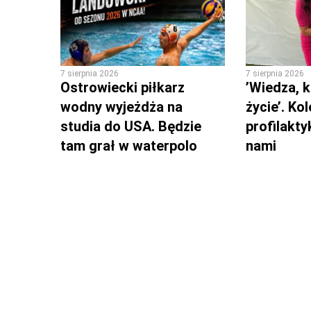
7 sierpnia 2026
7 sierpnia 2026
Ostrowiecki piłkarz
’Wiedza, k
wodny wyjeżdża na
życie’. Ko
studia do USA. Będzie
profilakty
tam grał w waterpolo
nami