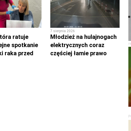
7 sierpnia 2026
tóra ratuje
Młodzież na hulajnogach
lejne spotkanie
elektrycznych coraz
r
ki raka przed
częściej łamie prawo
P