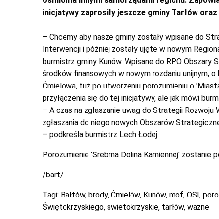
ośmioma innymi samorządami regionu. Zapowiada
inicjatywy zaprosiły jeszcze gminy Tarłów oraz
– Chcemy aby nasze gminy zostały wpisane do Str
Interwencji i później zostały ujęte w nowym Regio
burmistrz gminy Kunów. Wpisane do RPO Obszary St
środków finansowych w nowym rozdaniu unijnym, o 
Ćmielowa, tuż po utworzeniu porozumieniu o 'Miast
przyłączenia się do tej inicjatywy, ale jak mówi bur
– A czas na zgłaszanie uwag do Strategii Rozwoju
zgłaszania do niego nowych Obszarów Strategicznej
– podkreśla burmistrz Lech Łodej.
Porozumienie 'Srebrna Dolina Kamiennej’ zostanie p
/bart/
Tagi:
Bałtów
,
brody
,
Ćmielów
,
Kunów
,
mof
,
OSI
,
poro
Świętokrzyskiego
,
swietokrzyskie
,
tarłów
,
wazne