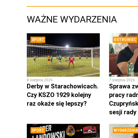
WAŻNE WYDARZENIA
SPORT
OSTROWIEC
8 sierpnia 2026
7 sierpnia 2026
Derby w Starachowicach.
Sprawa zw
Czy KSZO 1929 kolejny
pracy rad
raz okaże się lepszy?
Czupryńsk
sesji rady
SPORT
WYDARZENIA