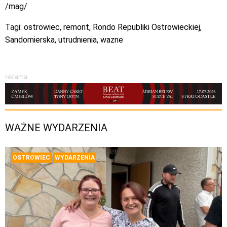
/mag/
Tagi:
ostrowiec
,
remont
,
Rondo Republiki Ostrowieckiej
,
Sandomierska
,
utrudnienia
,
wazne
reklama
WAŻNE WYDARZENIA
OSTROWIEC
WYDARZENIA