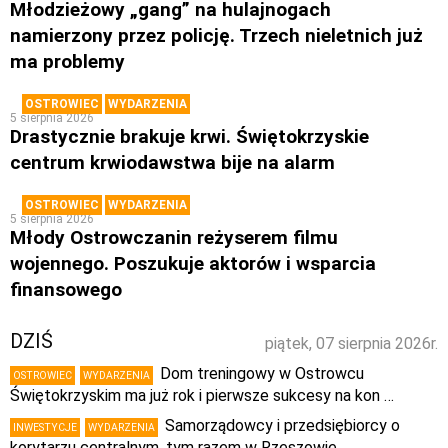
Młodzieżowy „gang” na hulajnogach
namierzony przez policję. Trzech nieletnich już
ma problemy
OSTROWIEC
WYDARZENIA
5 sierpnia 2026
Drastycznie brakuje krwi. Świętokrzyskie
centrum krwiodawstwa bije na alarm
OSTROWIEC
WYDARZENIA
5 sierpnia 2026
Młody Ostrowczanin reżyserem filmu
wojennego. Poszukuje aktorów i wsparcia
finansowego
DZIŚ
piątek, 07 sierpnia 2026r.
Dom treningowy w Ostrowcu
OSTROWIEC
WYDARZENIA
Świętokrzyskim ma już rok i pierwsze sukcesy na kon …
Samorządowcy i przedsiębiorcy o
INWESTYCJE
WYDARZENIA
korytarzu centralnym, tym razem w Rzeszowie