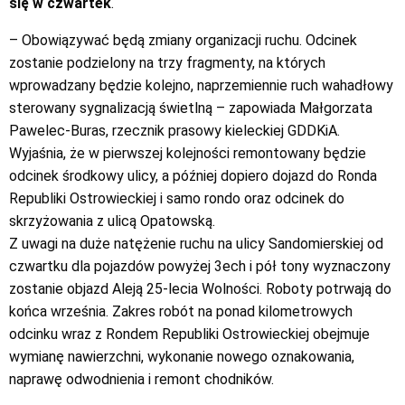
się w czwartek
.
– Obowiązywać będą zmiany organizacji ruchu. Odcinek
zostanie podzielony na trzy fragmenty, na których
wprowadzany będzie kolejno, naprzemiennie ruch wahadłowy
sterowany sygnalizacją świetlną – zapowiada Małgorzata
Pawelec-Buras, rzecznik prasowy kieleckiej GDDKiA.
Wyjaśnia, że w pierwszej kolejności remontowany będzie
odcinek środkowy ulicy, a później dopiero dojazd do Ronda
Republiki Ostrowieckiej i samo rondo oraz odcinek do
skrzyżowania z ulicą Opatowską.
Z uwagi na duże natężenie ruchu na ulicy Sandomierskiej od
czwartku dla pojazdów powyżej 3ech i pół tony wyznaczony
zostanie objazd Aleją 25-lecia Wolności. Roboty potrwają do
końca września. Zakres robót na ponad kilometrowych
odcinku wraz z Rondem Republiki Ostrowieckiej obejmuje
wymianę nawierzchni, wykonanie nowego oznakowania,
naprawę odwodnienia i remont chodników.