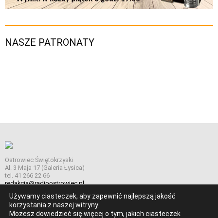
NASZE PATRONATY
Ostrowiec Świętokrzyski
Al. 3 Maja 17 (Galeria Łysica)
tel. 41 266 22 66
redakcja@radioostrowiec.pl
Używamy ciasteczek, aby zapewnić najlepszą jakość
korzystania z naszej witryny.
Możesz dowiedzieć się więcej o tym, jakich ciasteczek
© Wszelkie prawa zastrzeżone. Radio Ostrowiec 2026 Radio