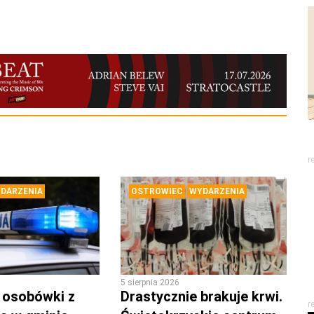
r
DARZENIA
OSTROWIEC
WYDARZENIA
5 sierpnia 2026
 osobówki z
Drastycznie brakuje krwi.
r