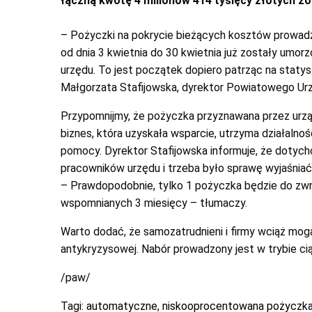
łączną kwotę 4 milionów 414 tysięcy złotych z
– Pożyczki na pokrycie bieżących kosztów prowadz
od dnia 3 kwietnia do 30 kwietnia już zostały umo
urzędu. To jest początek dopiero patrząc na staty
Małgorzata Stafijowska, dyrektor Powiatowego Ur
Przypomnijmy, że pożyczka przyznawana przez urzą
biznes, która uzyskała wsparcie, utrzyma działalnoś
pomocy. Dyrektor Stafijowska informuje, że dotychc
pracowników urzędu i trzeba było sprawę wyjaśniać 
– Prawdopodobnie, tylko 1 pożyczka będzie do zwro
wspomnianych 3 miesięcy – tłumaczy.
Warto dodać, że samozatrudnieni i firmy wciąż mo
antykryzysowej. Nabór prowadzony jest w trybie ci
/paw/
Tagi:
automatyczne
,
niskooprocentowana pożyczk