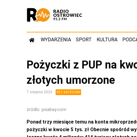
WYDARZENIA
SPORT
KULTURA
PODC
Pożyczki z PUP na kw
złotych umorzone
7 sierpnia 2020
BEZ KATEGORII
żródło: pixabay.com
Ponad trzy miesiące temu na konta mikroprzed
pożyczki w kwocie 5 tys. zł Obecnie spośród w