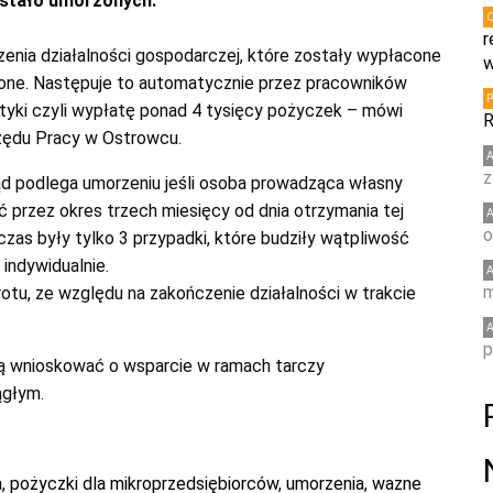
ostało umorzonych.
r
enia działalności gospodarczej, które zostały wypłacone
w
rzone. Następuje to automatycznie przez pracowników
styki czyli wypłatę ponad 4 tysięcy pożyczek – mówi
R
zędu Pracy w Ostrowcu.
z
d podlega umorzeniu jeśli osoba prowadząca własny
ć przez okres trzech miesięcy od dnia otrzymania tej
o
zas były tylko 3 przypadki, które budziły wątpliwość
indywidualnie.
m
tu, ze względu na zakończenie działalności w trakcie
p
gą wnioskować o wsparcie w ramach tarczy
ągłym.
a
,
pożyczki dla mikroprzedsiębiorców
,
umorzenia
,
wazne