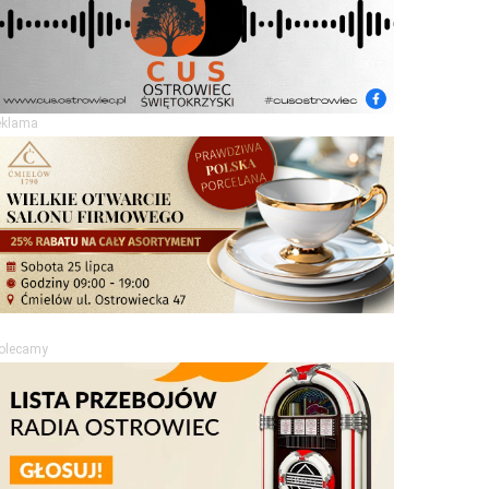
eklama
olecamy