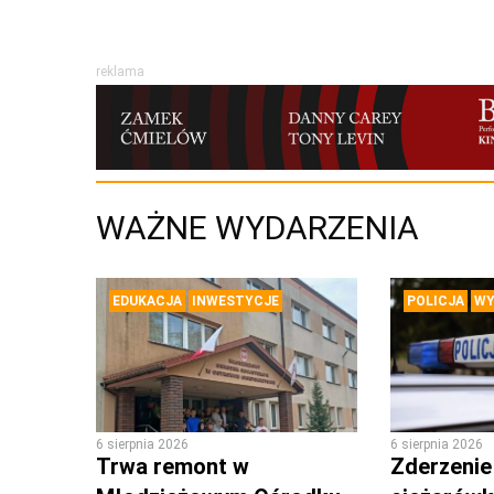
reklama
WAŻNE WYDARZENIA
EDUKACJA
INWESTYCJE
POLICJA
WY
6 sierpnia 2026
6 sierpnia 2026
Trwa remont w
Zderzenie