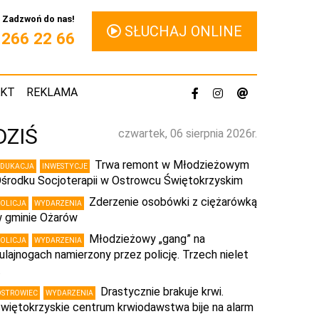
Zadzwoń do nas!
SŁUCHAJ ONLINE
1 266 22 66
AKT
REKLAMA
DZIŚ
czwartek, 06 sierpnia 2026r.
Trwa remont w Młodzieżowym
EDUKACJA
INWESTYCJE
środku Socjoterapii w Ostrowcu Świętokrzyskim
Zderzenie osobówki z ciężarówką
POLICJA
WYDARZENIA
 gminie Ożarów
Młodzieżowy „gang” na
POLICJA
WYDARZENIA
ulajnogach namierzony przez policję. Trzech nielet
…
Drastycznie brakuje krwi.
OSTROWIEC
WYDARZENIA
więtokrzyskie centrum krwiodawstwa bije na alarm