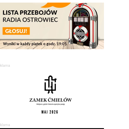
eklama
eklama