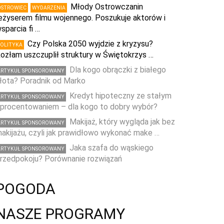
Młody Ostrowczanin
OSTROWIEC
WYDARZENIA
eżyserem filmu wojennego. Poszukuje aktorów i
sparcia fi …
Czy Polska 2050 wyjdzie z kryzysu?
POLITYKA
ozłam uszczuplił struktury w Świętokrzys …
Dla kogo obrączki z białego
ARTYKUŁ SPONSOROWANY
łota? Poradnik od Marko
Kredyt hipoteczny ze stałym
ARTYKUŁ SPONSOROWANY
procentowaniem – dla kogo to dobry wybór?
Makijaż, który wygląda jak bez
ARTYKUŁ SPONSOROWANY
akijażu, czyli jak prawidłowo wykonać make …
Jaka szafa do wąskiego
ARTYKUŁ SPONSOROWANY
rzedpokoju? Porównanie rozwiązań
POGODA
NASZE PROGRAMY