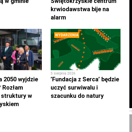
ą w gminie
Świętokrzyskie centrum
krwiodawstwa bije na
alarm
WYDARZENIA
5 sierpnia 2026
a 2050 wyjdzie
’Fundacja z Serca’ będzie
? Rozłam
uczyć surwiwalu i
 struktury w
szacunku do natury
zyskiem
r