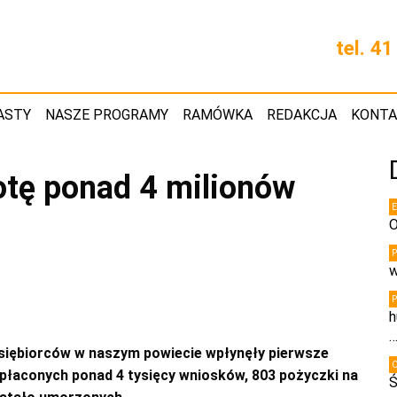
tel. 4
ASTY
NASZE PROGRAMY
RAMÓWKA
REDAKCJA
KONT
otę ponad 4 milionów
O
w
h
siębiorców w naszym powiecie wpłynęły pierwsze
ypłaconych ponad 4 tysięcy wniosków, 803 pożyczki na
Ś