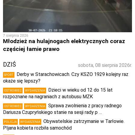
7 sierpnia 2026
Młodzież na hulajnogach elektrycznych coraz
częściej łamie prawo
DZIŚ
sobota, 08 sierpnia 2026r.
Derby w Starachowicach. Czy KSZO 1929 kolejny raz
SPORT
okaże się lepszy?
Dzieci w wieku od 12 do 15 lat
OSTROWIEC
WYDARZENIA
rozpoznane na nagraniach z autobusu MZK
Sprawa zwolnienia z pracy radnego
OSTROWIEC
WYDARZENIA
Dariusza Czupryńskiego stanie na sesji rady p …
Obywatelskie zatrzymanie w Tarłowie.
POLICJA
WYDARZENIA
PIjana kobieta rozbiła samochód