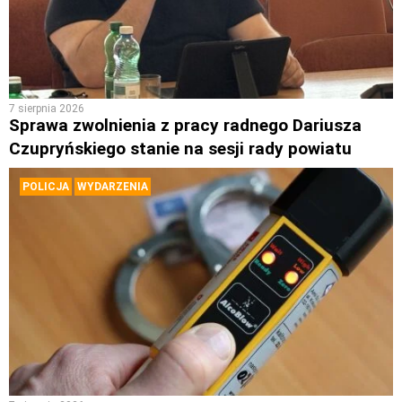
7 sierpnia 2026
Sprawa zwolnienia z pracy radnego Dariusza
Czupryńskiego stanie na sesji rady powiatu
POLICJA
WYDARZENIA