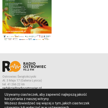
Ostrowiec Świętokrzyski
Al. 3 Maja 17 (Galeria Łysica)
tel. 41 266 22 66
redakcja@radioostrowiec.pl
Używamy ciasteczek, aby zapewnić najlepszą jakość
korzystania z naszej witryny.
Możesz dowiedzieć się więcej o tym, jakich ciasteczek
© Wszelkie prawa zastrzeżone. Radio Ostrowiec 2026 Radio
używamy, lub wyłączyć je w
ustawieniach
.