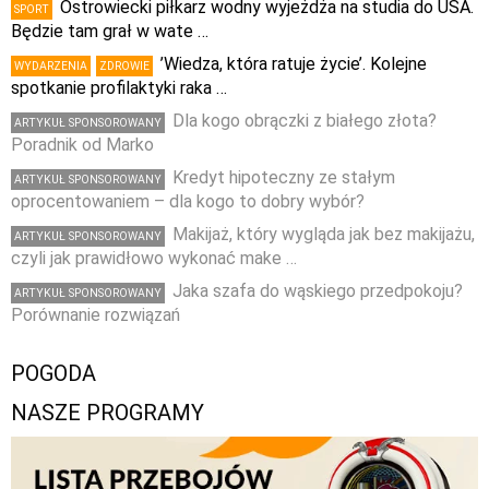
Ostrowiecki piłkarz wodny wyjeżdża na studia do USA.
SPORT
Będzie tam grał w wate …
’Wiedza, która ratuje życie’. Kolejne
WYDARZENIA
ZDROWIE
spotkanie profilaktyki raka …
Dla kogo obrączki z białego złota?
ARTYKUŁ SPONSOROWANY
Poradnik od Marko
Kredyt hipoteczny ze stałym
ARTYKUŁ SPONSOROWANY
oprocentowaniem – dla kogo to dobry wybór?
Makijaż, który wygląda jak bez makijażu,
ARTYKUŁ SPONSOROWANY
czyli jak prawidłowo wykonać make …
Jaka szafa do wąskiego przedpokoju?
ARTYKUŁ SPONSOROWANY
Porównanie rozwiązań
POGODA
NASZE PROGRAMY