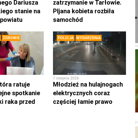
nego Dariusza
zatrzymanie w Tarłowie.
iego stanie na
PIjana kobieta rozbiła
 powiatu
samochód
ZDROWIE
POLICJA
WYDARZENIA
r
7 sierpnia 2026
tóra ratuje
Młodzież na hulajnogach
lejne spotkanie
elektrycznych coraz
ki raka przed
częściej łamie prawo
P