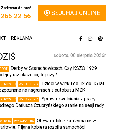
Zadzwoń do nas!
SŁUCHAJ ONLINE
1 266 22 66
AKT
REKLAMA
DZIŚ
sobota, 08 sierpnia 2026r.
Derby w Starachowicach. Czy KSZO 1929
SPORT
olejny raz okaże się lepszy?
Dzieci w wieku od 12 do 15 lat
OSTROWIEC
WYDARZENIA
ozpoznane na nagraniach z autobusu MZK
Sprawa zwolnienia z pracy
OSTROWIEC
WYDARZENIA
adnego Dariusza Czupryńskiego stanie na sesji rady
 …
Obywatelskie zatrzymanie w
POLICJA
WYDARZENIA
arłowie. PIjana kobieta rozbiła samochód