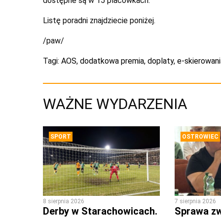
dostępne są w 15 placówkach.
Listę poradni znajdziecie poniżej.
/paw/
Tagi:
AOS
,
dodatkowa premia
,
doplaty
,
e-skierowani
WAŻNE WYDARZENIA
SPORT
OSTROWIEC
8 sierpnia 2026
7 sierpnia 2026
Derby w Starachowicach.
Sprawa zw