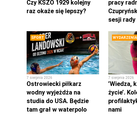
Czy KSZO 1929 kolejny
pracy rad
raz okaże się lepszy?
Czupryńsk
sesji rady
SPORT
WYDARZENIA
7 sierpnia 2026
7 sierpnia 2026
Ostrowiecki piłkarz
’Wiedza, k
wodny wyjeżdża na
życie’. Ko
studia do USA. Będzie
profilakty
tam grał w waterpolo
nami