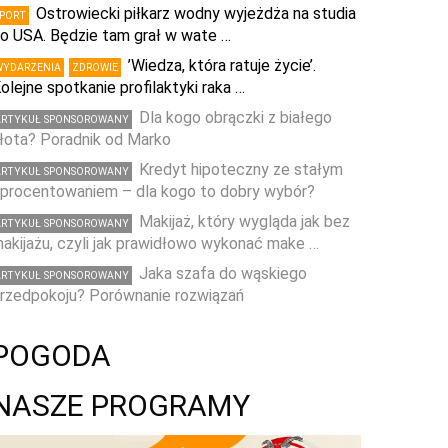
Ostrowiecki piłkarz wodny wyjeżdża na studia
SPORT
o USA. Będzie tam grał w wate …
’Wiedza, która ratuje życie’.
WYDARZENIA
ZDROWIE
olejne spotkanie profilaktyki raka …
Dla kogo obrączki z białego
ARTYKUŁ SPONSOROWANY
łota? Poradnik od Marko
Kredyt hipoteczny ze stałym
ARTYKUŁ SPONSOROWANY
procentowaniem – dla kogo to dobry wybór?
Makijaż, który wygląda jak bez
ARTYKUŁ SPONSOROWANY
akijażu, czyli jak prawidłowo wykonać make …
Jaka szafa do wąskiego
ARTYKUŁ SPONSOROWANY
rzedpokoju? Porównanie rozwiązań
POGODA
NASZE PROGRAMY