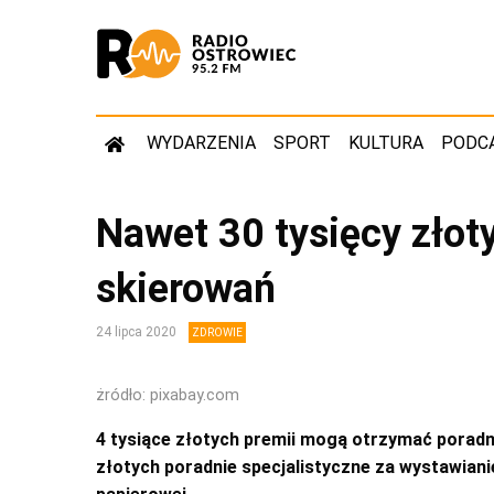
WYDARZENIA
SPORT
KULTURA
PODC
Nawet 30 tysięcy złot
skierowań
24 lipca 2020
ZDROWIE
żródło: pixabay.com
4 tysiące złotych premii mogą otrzymać poradn
złotych poradnie specjalistyczne za wystawiani