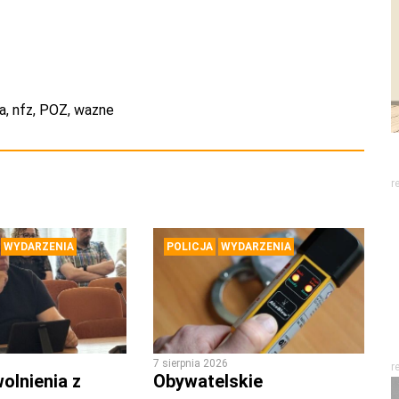
a
,
nfz
,
POZ
,
wazne
r
WYDARZENIA
POLICJA
WYDARZENIA
7 sierpnia 2026
r
olnienia z
Obywatelskie