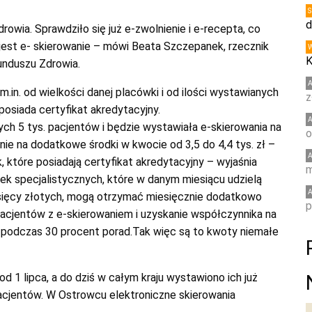
d
owia. Sprawdziło się już e-zwolnienie i e-recepta, co
est e- skierowanie – mówi Beata Szczepanek, rzecznik
K
nduszu Zdrowia.
.in. od wielkości danej placówki i od ilości wystawianych
z
posiada certyfikat akredytacyjny.
nych
5 tys. pacjentów
i będzie wystawiała e-skierowania na
o
nie na dodatkowe środki w kwocie
od 3,5 do 4,4 tys. zł
–
 które posiadają certyfikat akredytacyjny
– wyjaśnia
m
ek specjalistycznych, które w danym miesiącu udzielą
sięcy złotych, mogą otrzymać miesięcznie dodatkowo
p
pacjentów z e-skierowaniem i uzyskanie współczynnika na
ń podczas
30 procent
porad.Tak więc są to kwoty niemałe
 1 lipca, a do dziś w całym kraju wystawiono ich już
pacjentów. W Ostrowcu elektroniczne skierowania