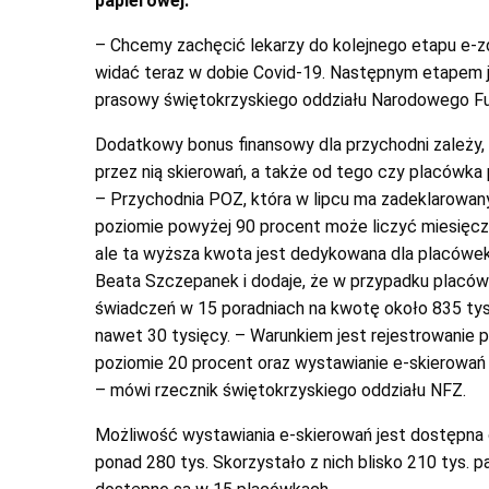
papierowej.
– Chcemy zachęcić lekarzy do kolejnego etapu e-zdr
widać teraz w dobie Covid-19. Następnym etapem j
prasowy świętokrzyskiego oddziału Narodowego Fu
Dodatkowy bonus finansowy dla przychodni zależy, m
przez nią skierowań, a także od tego czy placówka 
– Przychodnia
POZ
, która w lipcu ma zadeklarowa
poziomie
powyżej 90 procent
może liczyć miesięcz
ale ta wyższa kwota jest dedykowana dla placówek,
Beata Szczepanek i dodaje, że w przypadku placów
świadczeń w 15 poradniach na kwotę około 835 ty
nawet 30 tysięcy. – Warunkiem jest
rejestrowanie 
poziomie
20 procent
oraz wystawianie e-skierowa
– mówi rzecznik świętokrzyskiego oddziału NFZ.
Możliwość wystawiania e-skierowań jest dostępna od
ponad 280 tys. Skorzystało z nich blisko 210 tys. 