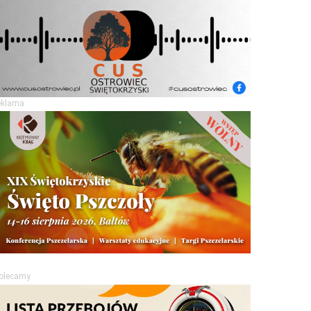
eklama
olecamy