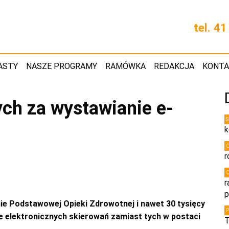
tel. 4
ASTY
NASZE PROGRAMY
RAMÓWKA
REDAKCJA
KONT
ych za wystawianie e-
k
r
r
p
ie Podstawowej Opieki Zdrowotnej i nawet 30 tysięcy
e elektronicznych skierowań zamiast tych w postaci
T