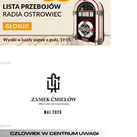
eklama
eklama