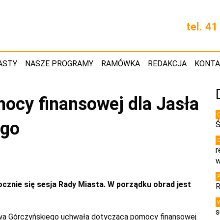
tel. 4
ASTY
NASZE PROGRAMY
RAMÓWKA
REDAKCJA
KONT
ocy finansowej dla Jasła
ego
Ś
r
w
cznie się sesja Rady Miasta. W porządku obrad jest
R
s
awa Górczyńskiego uchwała dotycząca pomocy finansowej