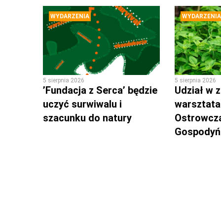
WYDARZENIA
WYDARZENIA
5 sierpnia 2026
5 sierpnia 2026
’Fundacja z Serca’ będzie
Udział w z
uczyć surwiwalu i
warsztata
szacunku do natury
Ostrowcz
Gospodyń 