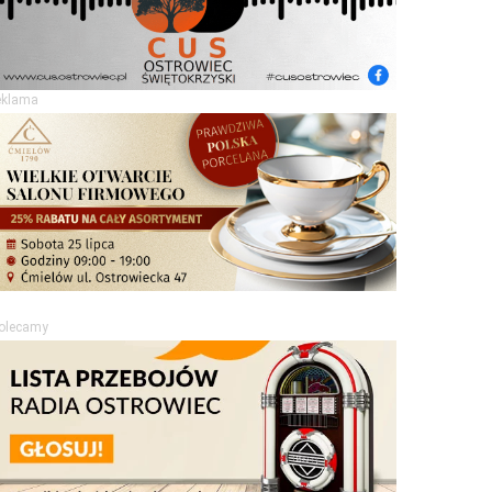
eklama
olecamy