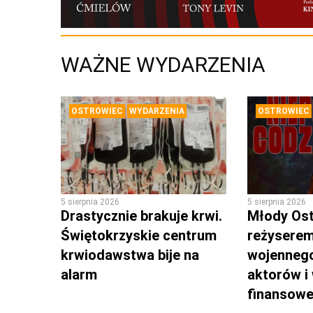
WAŻNE WYDARZENIA
OSTROWIEC
WYDARZENIA
OSTROWIEC
5 sierpnia 2026
5 sierpnia 2026
Drastycznie brakuje krwi.
Młody Os
Świętokrzyskie centrum
reżyserem
krwiodawstwa bije na
wojennego
alarm
aktorów i
finansow