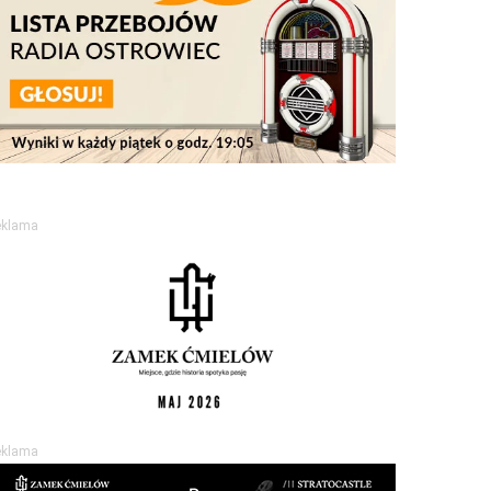
eklama
eklama