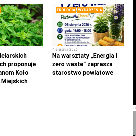
EKOLOGIA
WYDARZENIA
4 sierpnia 2026
ielarskich
Na warsztaty „Energia i
ch proponuje
zero waste” zaprasza
anom Koło
starostwo powiatowe
Miejskich
r