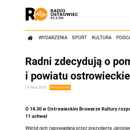
WYDARZENIA
SPORT
KULTURA
PODC
Radni zdecydują o pom
i powiatu ostrowiecki
15 lipca 2020
WYDARZENIA
O 14.30 w Ostrowieckim Browarze Kultury rozpo
11 uchwał
.
Wśród nich zapowiadana przez prezydenta Jarosł