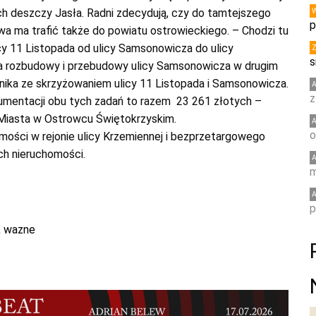
 deszczy Jasła. Radni zdecydują, czy do tamtejszego
p
wa ma trafić także do powiatu ostrowieckiego. – Chodzi tu
y 11 Listopada od ulicy Samsonowicza do ulicy
s
dla rozbudowy i przebudowy ulicy Samsonowicza w drugim
dnika ze skrzyżowaniem ulicy 11 Listopada i Samsonowicza.
z
mentacji obu tych zadań to razem 23 261 złotych –
Miasta w Ostrowcu Świętokrzyskim.
o
ości w rejonie ulicy Krzemiennej i bezprzetargowego
ch nieruchomości.
m
p
,
wazne