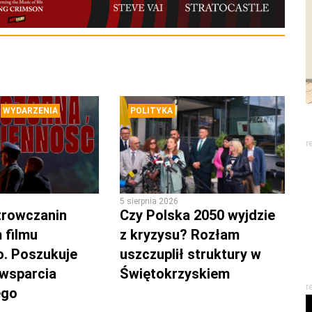
WYDARZENIA
POLITYKA
r
5 sierpnia 2026
trowczanin
Czy Polska 2050 wyjdzie
 filmu
z kryzysu? Rozłam
. Poszukuje
uszczuplił struktury w
 wsparcia
Świętokrzyskiem
r
ego