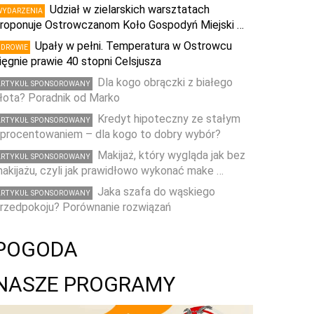
Udział w zielarskich warsztatach
WYDARZENIA
roponuje Ostrowczanom Koło Gospodyń Miejski …
Upały w pełni. Temperatura w Ostrowcu
ZDROWIE
ięgnie prawie 40 stopni Celsjusza
Dla kogo obrączki z białego
ARTYKUŁ SPONSOROWANY
łota? Poradnik od Marko
Kredyt hipoteczny ze stałym
ARTYKUŁ SPONSOROWANY
procentowaniem – dla kogo to dobry wybór?
Makijaż, który wygląda jak bez
ARTYKUŁ SPONSOROWANY
akijażu, czyli jak prawidłowo wykonać make …
Jaka szafa do wąskiego
ARTYKUŁ SPONSOROWANY
rzedpokoju? Porównanie rozwiązań
POGODA
NASZE PROGRAMY