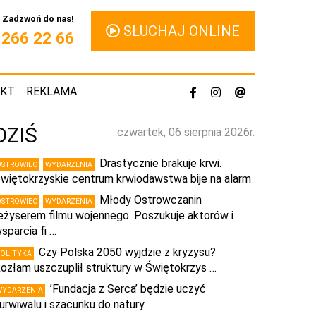
Zadzwoń do nas!
SŁUCHAJ ONLINE
1 266 22 66
AKT
REKLAMA
DZIŚ
czwartek, 06 sierpnia 2026r.
Drastycznie brakuje krwi.
OSTROWIEC
WYDARZENIA
więtokrzyskie centrum krwiodawstwa bije na alarm
Młody Ostrowczanin
OSTROWIEC
WYDARZENIA
eżyserem filmu wojennego. Poszukuje aktorów i
sparcia fi …
Czy Polska 2050 wyjdzie z kryzysu?
POLITYKA
ozłam uszczuplił struktury w Świętokrzys …
’Fundacja z Serca’ będzie uczyć
WYDARZENIA
urwiwalu i szacunku do natury