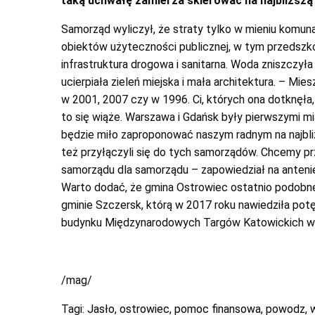
taką uchwałę zamierza skierować na najbliższą
Samorząd wyliczył, że straty tylko w mieniu komuna
obiektów użyteczności publicznej, w tym przedszko
infrastruktura drogowa i sanitarna. Woda zniszczyła
ucierpiała zieleń miejska i mała architektura. – M
w 2001, 2007 czy w 1996. Ci, których ona dotknęła, 
to się wiąże. Warszawa i Gdańsk były pierwszymi mia
będzie miło zaproponować naszym radnym na najbli
też przyłączyli się do tych samorządów. Chcemy pr
samorządu dla samorządu – zapowiedział na anteni
Warto dodać, że gmina Ostrowiec ostatnio podobne
gminie Szczersk, którą w 2017 roku nawiedziła pot
budynku Międzynarodowych Targów Katowickich w 
/mag/
Tagi:
Jasło
,
ostrowiec
,
pomoc finansowa
,
powodz
,