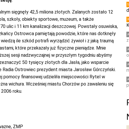
 sesję
.
d
lnym sięgnęły 42,5 miliona złotych. Zalanych zostało 12
la, szkoły, obiekty sportowe, muzeum, a także
K
 70 ulic i 11 km kanalizacji deszczowej. Powstały osuwiska,
ieszkańcy Ostrowca pamiętają powodzie, które nas dotknęły
z
wiedzą ile szkód potrafi wyrządzić żywioł i z jaką traumą
stami, które przekazały już fizyczne pieniądze. Mnie
ższej sesji nadzwyczajnej w przyszłym tygodniu abyśmy
o
zeznaczyć 50 tysięcy złotych dla Jasła, jako wsparcie
e Radia Ostrowiec prezydent miasta Jarosław Górczyński.
m
j pomocy finansowej udzieliła miejscowości Rytel w
ężna wichura. Wcześniej miastu Chorzów po zawaleniu się
p
2006 roku.
wazne
,
ZMP