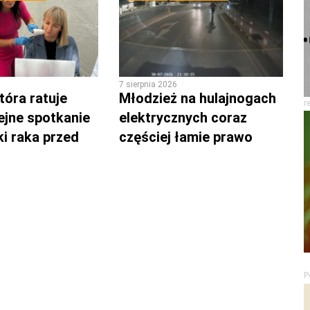
7 sierpnia 2026
tóra ratuje
Młodzież na hulajnogach
r
lejne spotkanie
elektrycznych coraz
ki raka przed
częściej łamie prawo
P