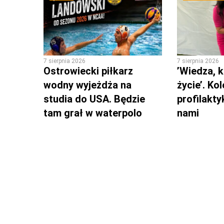
7 sierpnia 2026
7 sierpnia 2026
Ostrowiecki piłkarz
’Wiedza, k
wodny wyjeżdża na
życie’. Ko
studia do USA. Będzie
profilakty
tam grał w waterpolo
nami