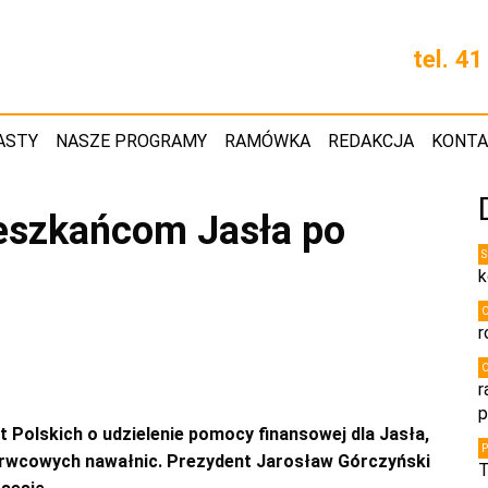
tel. 4
ASTY
NASZE PROGRAMY
RAMÓWKA
REDAKCJA
KONT
eszkańcom Jasła po
k
r
r
p
 Polskich o udzielenie pomocy finansowej dla Jasła,
zerwcowych nawałnic. Prezydent Jarosław Górczyński
T