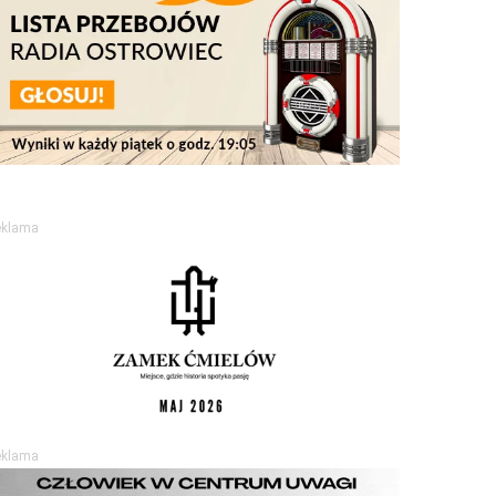
eklama
eklama