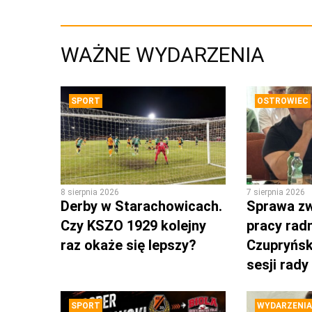
WAŻNE WYDARZENIA
SPORT
OSTROWIEC
8 sierpnia 2026
7 sierpnia 2026
Derby w Starachowicach.
Sprawa zw
Czy KSZO 1929 kolejny
pracy rad
raz okaże się lepszy?
Czupryńsk
sesji rady
SPORT
WYDARZENIA