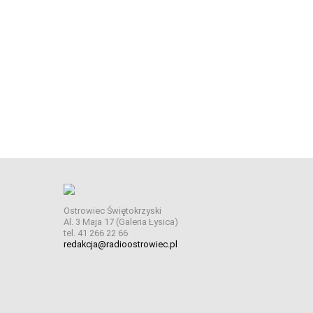
Ostrowiec Świętokrzyski
Al. 3 Maja 17 (Galeria Łysica)
tel. 41 266 22 66
redakcja@radioostrowiec.pl