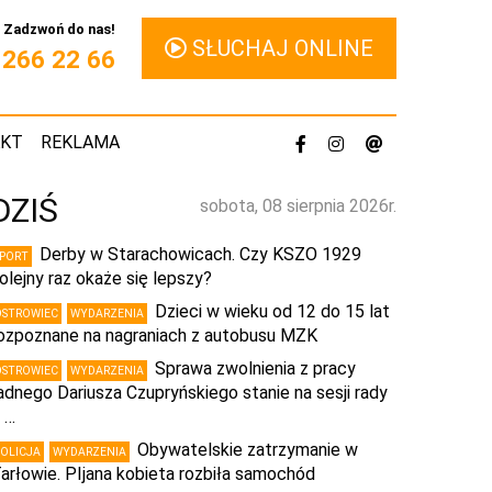
Zadzwoń do nas!
SŁUCHAJ ONLINE
1 266 22 66
AKT
REKLAMA
DZIŚ
sobota, 08 sierpnia 2026r.
Derby w Starachowicach. Czy KSZO 1929
SPORT
olejny raz okaże się lepszy?
Dzieci w wieku od 12 do 15 lat
OSTROWIEC
WYDARZENIA
ozpoznane na nagraniach z autobusu MZK
Sprawa zwolnienia z pracy
OSTROWIEC
WYDARZENIA
adnego Dariusza Czupryńskiego stanie na sesji rady
 …
Obywatelskie zatrzymanie w
POLICJA
WYDARZENIA
arłowie. PIjana kobieta rozbiła samochód