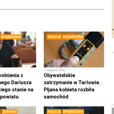
WYDARZENIA
POLICJA
WYDARZENIA
r
7 sierpnia 2026
olnienia z
Obywatelskie
nego Dariusza
zatrzymanie w Tarłowie.
iego stanie na
PIjana kobieta rozbiła
 powiatu
samochód
r
ZDROWIE
POLICJA
WYDARZENIA