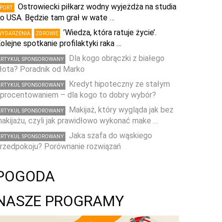
Ostrowiecki piłkarz wodny wyjeżdża na studia
SPORT
o USA. Będzie tam grał w wate …
’Wiedza, która ratuje życie’.
WYDARZENIA
ZDROWIE
olejne spotkanie profilaktyki raka …
Dla kogo obrączki z białego
ARTYKUŁ SPONSOROWANY
łota? Poradnik od Marko
Kredyt hipoteczny ze stałym
ARTYKUŁ SPONSOROWANY
procentowaniem – dla kogo to dobry wybór?
Makijaż, który wygląda jak bez
ARTYKUŁ SPONSOROWANY
akijażu, czyli jak prawidłowo wykonać make …
Jaka szafa do wąskiego
ARTYKUŁ SPONSOROWANY
rzedpokoju? Porównanie rozwiązań
POGODA
NASZE PROGRAMY