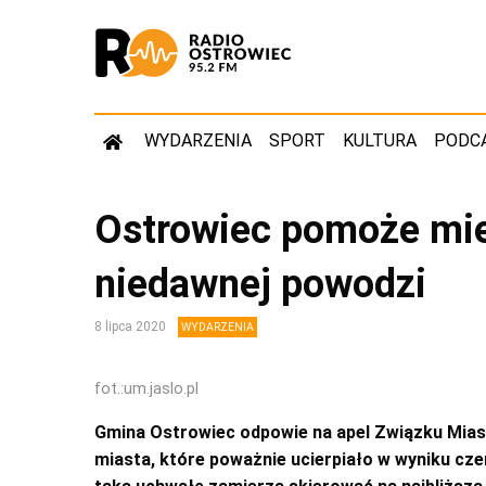
WYDARZENIA
SPORT
KULTURA
PODC
Ostrowiec pomoże mi
niedawnej powodzi
8 lipca 2020
WYDARZENIA
fot.:um.jaslo.pl
Gmina Ostrowiec odpowie na apel Związku Miast
miasta, które poważnie ucierpiało w wyniku c