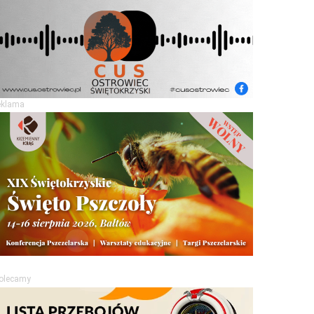
eklama
olecamy