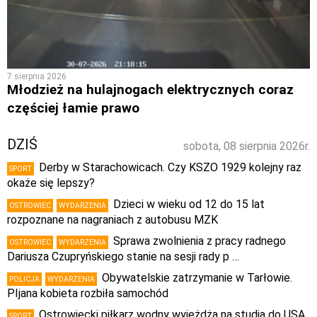
7 sierpnia 2026
Młodzież na hulajnogach elektrycznych coraz
częściej łamie prawo
DZIŚ
sobota, 08 sierpnia 2026r.
Derby w Starachowicach. Czy KSZO 1929 kolejny raz
SPORT
okaże się lepszy?
Dzieci w wieku od 12 do 15 lat
OSTROWIEC
WYDARZENIA
rozpoznane na nagraniach z autobusu MZK
Sprawa zwolnienia z pracy radnego
OSTROWIEC
WYDARZENIA
Dariusza Czupryńskiego stanie na sesji rady p …
Obywatelskie zatrzymanie w Tarłowie.
POLICJA
WYDARZENIA
PIjana kobieta rozbiła samochód
Ostrowiecki piłkarz wodny wyjeżdża na studia do USA.
SPORT