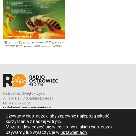
Ostrowiec Świętokrzyski
Al. 3 Maja 17 (Galeria Łysica)
tel. 41 266 22 66
redakcja@radioostrowiec.pl
Używamy ciasteczek, aby zapewnić najlepszą jakość
korzystania z naszej witryny.
Możesz dowiedzieć się więcej o tym, jakich ciasteczek
© Wszelkie prawa zastrzeżone. Radio Ostrowiec 2026 Radio
używamy, lub wyłączyć je w
ustawieniach
.
Ostrowiec.
Stworzone z
w
pogstudio.pl