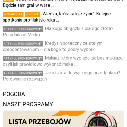
Będzie tam grał w wate …
’Wiedza, która ratuje życie’. Kolejne
WYDARZENIA
ZDROWIE
spotkanie profilaktyki raka …
Dla kogo obrączki z białego złota?
ARTYKUŁ SPONSOROWANY
Poradnik od Marko
Kredyt hipoteczny ze stałym
ARTYKUŁ SPONSOROWANY
oprocentowaniem – dla kogo to dobry wybór?
Makijaż, który wygląda jak bez makijażu,
ARTYKUŁ SPONSOROWANY
czyli jak prawidłowo wykonać make …
Jaka szafa do wąskiego przedpokoju?
ARTYKUŁ SPONSOROWANY
Porównanie rozwiązań
POGODA
NASZE PROGRAMY