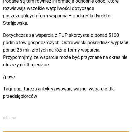
Podane są tam również informacje odnośnie osób, które
rozwiewają wszelkie wątpliwości dotyczące
poszczególnych form wsparcia – podkreśla dyrektor
Stafijowska.
Dotychczas ze wsparcia z PUP skorzystało ponad 5100
podmiotów gospodarczych. Ostrowiecki pośredniak wypłacił
ponad 25 mln złotych na różne formy wsparcia.
Przypomnijmy, że wsparcie może być przyznane na okres nie
dłuższy niż 3 miesiące.
/paw/
Tagi:
pup
,
tarcza antykryzysowan
,
wazne
,
wsparcie dla
przedsiębiorców
reklama