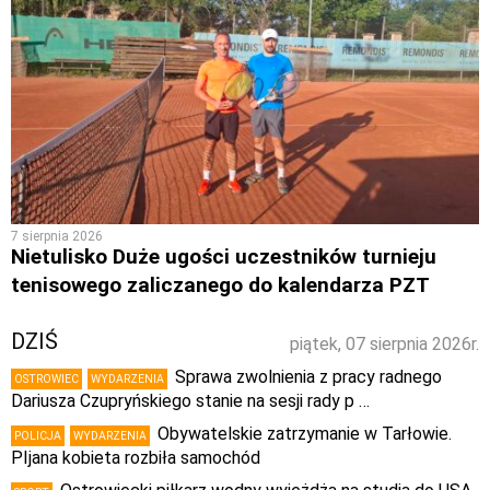
7 sierpnia 2026
Nietulisko Duże ugości uczestników turnieju
tenisowego zaliczanego do kalendarza PZT
DZIŚ
piątek, 07 sierpnia 2026r.
Sprawa zwolnienia z pracy radnego
OSTROWIEC
WYDARZENIA
Dariusza Czupryńskiego stanie na sesji rady p …
Obywatelskie zatrzymanie w Tarłowie.
POLICJA
WYDARZENIA
PIjana kobieta rozbiła samochód