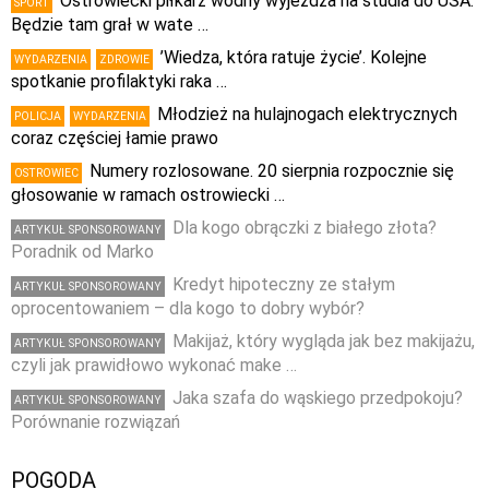
Ostrowiecki piłkarz wodny wyjeżdża na studia do USA.
SPORT
Będzie tam grał w wate …
’Wiedza, która ratuje życie’. Kolejne
WYDARZENIA
ZDROWIE
spotkanie profilaktyki raka …
Młodzież na hulajnogach elektrycznych
POLICJA
WYDARZENIA
coraz częściej łamie prawo
Numery rozlosowane. 20 sierpnia rozpocznie się
OSTROWIEC
głosowanie w ramach ostrowiecki …
Dla kogo obrączki z białego złota?
ARTYKUŁ SPONSOROWANY
Poradnik od Marko
Kredyt hipoteczny ze stałym
ARTYKUŁ SPONSOROWANY
oprocentowaniem – dla kogo to dobry wybór?
Makijaż, który wygląda jak bez makijażu,
ARTYKUŁ SPONSOROWANY
czyli jak prawidłowo wykonać make …
Jaka szafa do wąskiego przedpokoju?
ARTYKUŁ SPONSOROWANY
Porównanie rozwiązań
POGODA