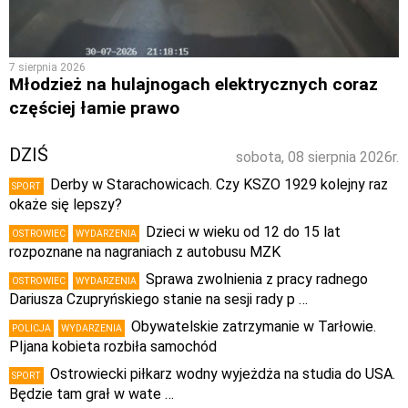
7 sierpnia 2026
Młodzież na hulajnogach elektrycznych coraz
częściej łamie prawo
DZIŚ
sobota, 08 sierpnia 2026r.
Derby w Starachowicach. Czy KSZO 1929 kolejny raz
SPORT
okaże się lepszy?
Dzieci w wieku od 12 do 15 lat
OSTROWIEC
WYDARZENIA
rozpoznane na nagraniach z autobusu MZK
Sprawa zwolnienia z pracy radnego
OSTROWIEC
WYDARZENIA
Dariusza Czupryńskiego stanie na sesji rady p …
Obywatelskie zatrzymanie w Tarłowie.
POLICJA
WYDARZENIA
PIjana kobieta rozbiła samochód
Ostrowiecki piłkarz wodny wyjeżdża na studia do USA.
SPORT
Będzie tam grał w wate …