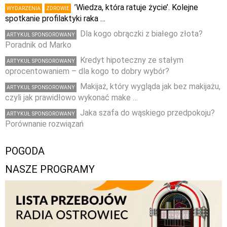
’Wiedza, która ratuje życie’. Kolejne
WYDARZENIA
ZDROWIE
spotkanie profilaktyki raka …
Dla kogo obrączki z białego złota?
ARTYKUŁ SPONSOROWANY
Poradnik od Marko
Kredyt hipoteczny ze stałym
ARTYKUŁ SPONSOROWANY
oprocentowaniem – dla kogo to dobry wybór?
Makijaż, który wygląda jak bez makijażu,
ARTYKUŁ SPONSOROWANY
czyli jak prawidłowo wykonać make …
Jaka szafa do wąskiego przedpokoju?
ARTYKUŁ SPONSOROWANY
Porównanie rozwiązań
POGODA
NASZE PROGRAMY