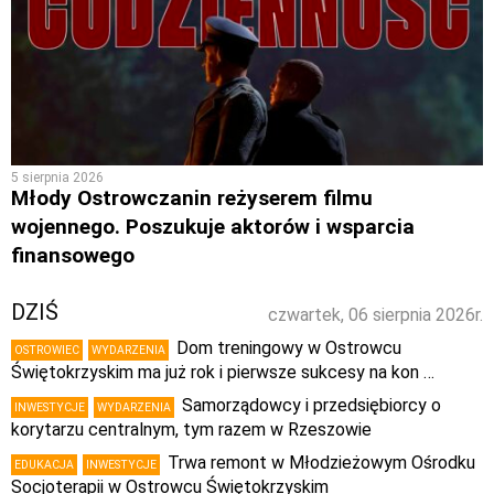
5 sierpnia 2026
Młody Ostrowczanin reżyserem filmu
wojennego. Poszukuje aktorów i wsparcia
finansowego
DZIŚ
czwartek, 06 sierpnia 2026r.
Dom treningowy w Ostrowcu
OSTROWIEC
WYDARZENIA
Świętokrzyskim ma już rok i pierwsze sukcesy na kon …
Samorządowcy i przedsiębiorcy o
INWESTYCJE
WYDARZENIA
korytarzu centralnym, tym razem w Rzeszowie
Trwa remont w Młodzieżowym Ośrodku
EDUKACJA
INWESTYCJE
Socjoterapii w Ostrowcu Świętokrzyskim