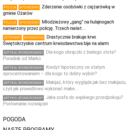
Zderzenie osobówki z ciężarówką w
POLICJA
WYDARZENIA
gminie Ożarów
Młodzieżowy „gang” na hulajnogach
POLICJA
WYDARZENIA
namierzony przez policję. Trzech nielet …
Drastycznie brakuje krwi.
OSTROWIEC
WYDARZENIA
Świętokrzyskie centrum krwiodawstwa bije na alarm
Dla kogo obrączki z białego złota?
ARTYKUŁ SPONSOROWANY
Poradnik od Marko
Kredyt hipoteczny ze stałym
ARTYKUŁ SPONSOROWANY
oprocentowaniem – dla kogo to dobry wybór?
Makijaż, który wygląda jak bez makijażu,
ARTYKUŁ SPONSOROWANY
czyli jak prawidłowo wykonać make …
Jaka szafa do wąskiego przedpokoju?
ARTYKUŁ SPONSOROWANY
Porównanie rozwiązań
POGODA
NASZE PROGRAMY