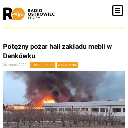
Potężny pożar hali zakładu mebli w
Denkówku
26 marca 2020
STRAŻ POŻARNA
WYDARZENIA