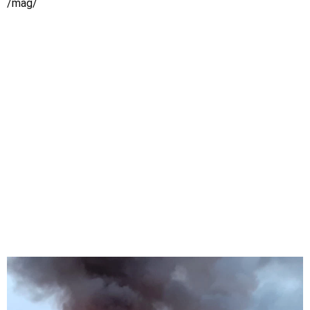
/mag/