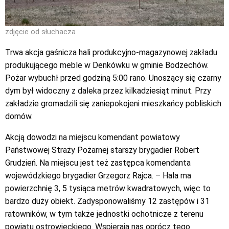
zdjęcie od słuchacza
Trwa akcja gaśnicza hali produkcyjno-magazynowej zakładu
produkującego meble w Denkówku w gminie Bodzechów.
Pożar wybuchł przed godziną 5:00 rano. Unoszący się czarny
dym był widoczny z daleka przez kilkadziesiąt minut. Przy
zakładzie gromadzili się zaniepokojeni mieszkańcy pobliskich
domów.
Akcją dowodzi na miejscu komendant powiatowy
Państwowej Straży Pożarnej starszy brygadier Robert
Grudzień. Na miejscu jest też zastępca komendanta
wojewódzkiego brygadier Grzegorz Rajca. – Hala ma
powierzchnię 3, 5 tysiąca metrów kwadratowych, więc to
bardzo duży obiekt. Zadysponowaliśmy 12 zastępów i 31
ratowników, w tym także jednostki ochotnicze z terenu
powiatu ostrowieckiego. Wspierają nas oprócz tego