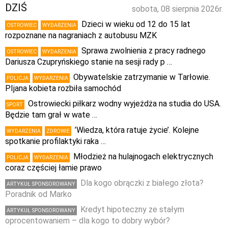
DZIŚ
sobota, 08 sierpnia 2026r.
Dzieci w wieku od 12 do 15 lat
OSTROWIEC
WYDARZENIA
rozpoznane na nagraniach z autobusu MZK
Sprawa zwolnienia z pracy radnego
OSTROWIEC
WYDARZENIA
Dariusza Czupryńskiego stanie na sesji rady p …
Obywatelskie zatrzymanie w Tarłowie.
POLICJA
WYDARZENIA
PIjana kobieta rozbiła samochód
Ostrowiecki piłkarz wodny wyjeżdża na studia do USA.
SPORT
Będzie tam grał w wate …
’Wiedza, która ratuje życie’. Kolejne
WYDARZENIA
ZDROWIE
spotkanie profilaktyki raka …
Młodzież na hulajnogach elektrycznych
POLICJA
WYDARZENIA
coraz częściej łamie prawo
Dla kogo obrączki z białego złota?
ARTYKUŁ SPONSOROWANY
Poradnik od Marko
Kredyt hipoteczny ze stałym
ARTYKUŁ SPONSOROWANY
oprocentowaniem – dla kogo to dobry wybór?