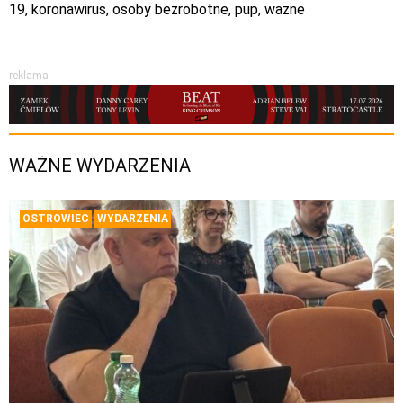
19
,
koronawirus
,
osoby bezrobotne
,
pup
,
wazne
reklama
WAŻNE WYDARZENIA
OSTROWIEC
WYDARZENIA