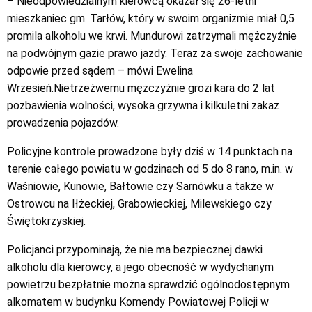
– Nieodpowiedzialnym kierowcą okazał się 26-letni
mieszkaniec gm. Tarłów, który w swoim organizmie miał 0,5
promila alkoholu we krwi. Mundurowi zatrzymali mężczyźnie
na podwójnym gazie prawo jazdy. Teraz za swoje zachowanie
odpowie przed sądem – mówi Ewelina
Wrzesień.Nietrzeźwemu mężczyźnie grozi kara do 2 lat
pozbawienia wolności, wysoka grzywna i kilkuletni zakaz
prowadzenia pojazdów.
Policyjne kontrole prowadzone były dziś w 14 punktach na
terenie całego powiatu w godzinach od 5 do 8 rano, m.in. w
Waśniowie, Kunowie, Bałtowie czy Sarnówku a także w
Ostrowcu na Iłżeckiej, Grabowieckiej, Milewskiego czy
Świętokrzyskiej.
Policjanci przypominają, że nie ma bezpiecznej dawki
alkoholu dla kierowcy, a jego obecność w wydychanym
powietrzu bezpłatnie można sprawdzić ogólnodostępnym
alkomatem w budynku Komendy Powiatowej Policji w