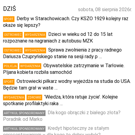
DZIŚ
sobota, 08 sierpnia 2026r.
Derby w Starachowicach. Czy KSZO 1929 kolejny raz
SPORT
okaże się lepszy?
Dzieci w wieku od 12 do 15 lat
OSTROWIEC
WYDARZENIA
rozpoznane na nagraniach z autobusu MZK
Sprawa zwolnienia z pracy radnego
OSTROWIEC
WYDARZENIA
Dariusza Czupryńskiego stanie na sesji rady p …
Obywatelskie zatrzymanie w Tarłowie.
POLICJA
WYDARZENIA
PIjana kobieta rozbiła samochód
Ostrowiecki piłkarz wodny wyjeżdża na studia do USA.
SPORT
Będzie tam grał w wate …
’Wiedza, która ratuje życie’. Kolejne
WYDARZENIA
ZDROWIE
spotkanie profilaktyki raka …
Dla kogo obrączki z białego złota?
ARTYKUŁ SPONSOROWANY
Poradnik od Marko
Kredyt hipoteczny ze stałym
ARTYKUŁ SPONSOROWANY
oprocentowaniem – dla kogo to dobry wybór?