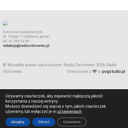
Ostrowiec Świętokrzyski
Al. 3 Maja 17 (Galeria Łysica)
tel. 41 266 22 66
redakcja@radioostrowiec.pl
© Wszelkie prawa zastrzeżone. Radio Ostrowiec 2026 Radio
Ostrowiec.
Stworzone z
w
pogstudio.pl
Używamy ciasteczek, aby zapewnić najlepszą jakość
korzystania z naszej witryny.
Możesz dowiedzieć się więcej o tym, jakich ciasteczek
używamy, lub wyłączyć je w
ustawieniach
.
Akceptuj
Odrzuć
Ustawienia