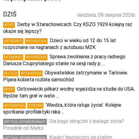
DZIŚ
niedziela, 09 sierpnia 2026r.
Derby w Starachowicach. Czy KSZO 1929 kolejny raz
SPORT
okaże się lepszy?
Dzieci w wieku od 12 do 15 lat
OSTROWIEC
WYDARZENIA
rozpoznane na nagraniach z autobusu MZK
Sprawa zwolnienia z pracy radnego
OSTROWIEC
WYDARZENIA
Dariusza Czupryńskiego stanie na sesji rady p …
Obywatelskie zatrzymanie w Tarłowie.
POLICJA
WYDARZENIA
PIjana kobieta rozbiła samochód
Ostrowiecki piłkarz wodny wyjeżdża na studia do USA.
SPORT
Będzie tam grał w wate …
’Wiedza, która ratuje życie’. Kolejne
WYDARZENIA
ZDROWIE
spotkanie profilaktyki raka …
Dla kogo obrączki z białego złota?
ARTYKUŁ SPONSOROWANY
Poradnik od Marko
Kredyt hipoteczny ze stałym
ARTYKUŁ SPONSOROWANY