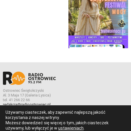
Ostrowiec Świętokrzyski
Al. 3 Maja 17 (Galeria Łysica)
tel. 41 266 22 66
redakcja@radioostrowiec.pl
Używamy ciasteczek, aby zapewnić najlepszą jakość
korzystania z naszej witryny.
Możesz dowiedzieć się więcej o tym, jakich ciasteczek
© Wszelkie prawa zastrzeżone. Radio Ostrowiec 2026 Radio
używamy, lub wyłączyć je w
ustawieniach
.