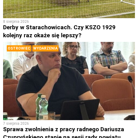
8 sierpnia 2026
Derby w Starachowicach. Czy KSZO 1929
kolejny raz okaże się lepszy?
OSTROWIEC
WYDARZENIA
7 sierpnia 2026
Sprawa zwolnienia z pracy radnego Dariusza
Czupryńskiego stanie na sesji rady powiatu