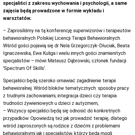
specjaliści z zakresu wychowania i psychologii, a same
zajęcia będą prowadzone w formie wykładu i
warsztatów.
– Zaprosiliśmy na tą konferencję superwizorów i terapeutów
behawioralnych Polskiej Licencji Terapii Behawioralnych.
Wśród gości pojawią się dr Nela Grzegorczyk-Dłuciak, Beata
Ignaczewska, Ewa Kuliga i wielu innych gości znamienitych
specjalistów – mówi Mateusz Dąbrowski, członek fundacji
'Spectrum Of Skills’.
Specjaliści będą szeroko omawiać zagadnienie terapii
behawioralnej. Wśród bloków tematycznych: sposoby pracy
z trudnymi zachowaniami, integracja dzieci czy terapia
trudności żywieniowych u dzieci z autyzmem,
– Wszyscy specjaliści będą się odnosić do konkretnych
przypadków. Opowiedzą też jak prowadzić terapię, dlatego
wśród zaproszonych są rodzice z dziećmi z problemami
behawioralnymi jak i specjalistów, którzy będą mogli