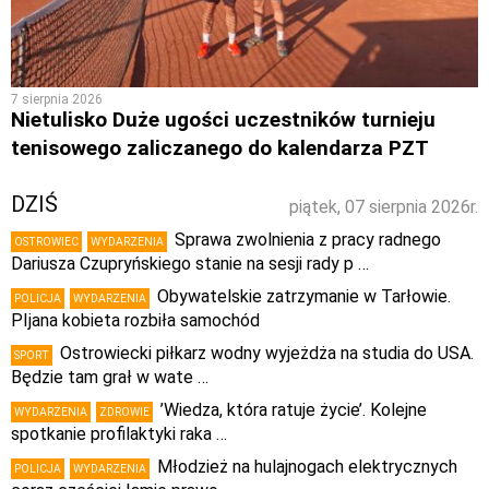
7 sierpnia 2026
Nietulisko Duże ugości uczestników turnieju
tenisowego zaliczanego do kalendarza PZT
DZIŚ
piątek, 07 sierpnia 2026r.
Sprawa zwolnienia z pracy radnego
OSTROWIEC
WYDARZENIA
Dariusza Czupryńskiego stanie na sesji rady p …
Obywatelskie zatrzymanie w Tarłowie.
POLICJA
WYDARZENIA
PIjana kobieta rozbiła samochód
Ostrowiecki piłkarz wodny wyjeżdża na studia do USA.
SPORT
Będzie tam grał w wate …
’Wiedza, która ratuje życie’. Kolejne
WYDARZENIA
ZDROWIE
spotkanie profilaktyki raka …
Młodzież na hulajnogach elektrycznych
POLICJA
WYDARZENIA