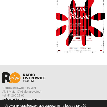
Ostrowiec Świętokrzyski
Al. 3 Maja 17 (Galeria Łysica)
tel. 41 266 22 66
redakcja@radioostrowiec.pl
Używamy ciasteczek, aby zapewnić najlepszą jakość