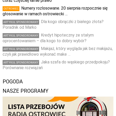
coraz częściej łamie prawo
Numery rozlosowane. 20 sierpnia rozpocznie się
OSTROWIEC
głosowanie w ramach ostrowiecki …
Dla kogo obrączki z białego złota?
ARTYKUŁ SPONSOROWANY
Poradnik od Marko
Kredyt hipoteczny ze stałym
ARTYKUŁ SPONSOROWANY
oprocentowaniem – dla kogo to dobry wybór?
Makijaż, który wygląda jak bez makijażu,
ARTYKUŁ SPONSOROWANY
czyli jak prawidłowo wykonać make …
Jaka szafa do wąskiego przedpokoju?
ARTYKUŁ SPONSOROWANY
Porównanie rozwiązań
POGODA
NASZE PROGRAMY