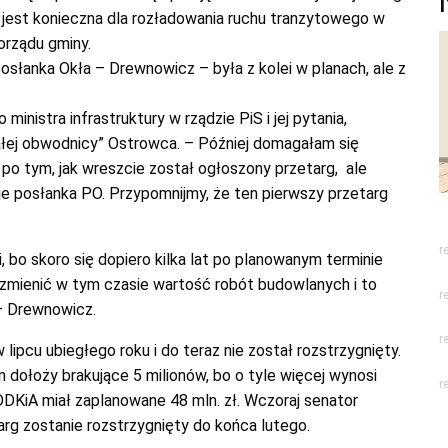
 jest konieczna dla rozładowania ruchu tranzytowego w
orządu gminy.
słanka Okła – Drewnowicz – była z kolei w planach, ale z
ministra infrastruktury w rządzie PiS i jej pytania,
ałej obwodnicy” Ostrowca. – Później domagałam się
o tym, jak wreszcie został ogłoszony przetarg, ale
e posłanka PO. Przypomnijmy, że ten pierwszy przetarg
r
, bo skoro się dopiero kilka lat po planowanym terminie
 zmienić w tym czasie wartość robót budowlanych i to
r
 – Drewnowicz.
r
lipcu ubiegłego roku i do teraz nie został rozstrzygnięty.
 dołoży brakujące 5 milionów, bo o tyle więcej wynosi
r
DKiA miał zaplanowane 48 mln. zł. Wczoraj senator
targ zostanie rozstrzygnięty do końca lutego.