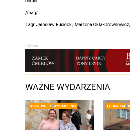
ośmiu.
/mag/
Tagi:
Jarosław Rusiecki
,
Marzena Okła-Drewnowicz
reklama
WAŻNE WYDARZENIA
OSTROWIEC
WYDARZENIA
EDUKACJA