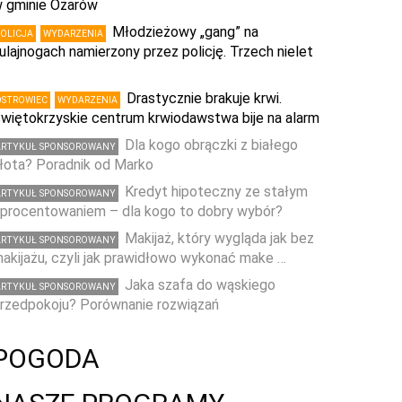
 gminie Ożarów
Młodzieżowy „gang” na
POLICJA
WYDARZENIA
ulajnogach namierzony przez policję. Trzech nielet
…
Drastycznie brakuje krwi.
OSTROWIEC
WYDARZENIA
więtokrzyskie centrum krwiodawstwa bije na alarm
Dla kogo obrączki z białego
ARTYKUŁ SPONSOROWANY
łota? Poradnik od Marko
Kredyt hipoteczny ze stałym
ARTYKUŁ SPONSOROWANY
procentowaniem – dla kogo to dobry wybór?
Makijaż, który wygląda jak bez
ARTYKUŁ SPONSOROWANY
akijażu, czyli jak prawidłowo wykonać make …
Jaka szafa do wąskiego
ARTYKUŁ SPONSOROWANY
rzedpokoju? Porównanie rozwiązań
POGODA