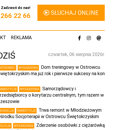
Zadzwoń do nas!
SŁUCHAJ ONLINE
1 266 22 66
AKT
REKLAMA
DZIŚ
czwartek, 06 sierpnia 2026r.
Dom treningowy w Ostrowcu
OSTROWIEC
WYDARZENIA
więtokrzyskim ma już rok i pierwsze sukcesy na kon
…
Samorządowcy i
INWESTYCJE
WYDARZENIA
rzedsiębiorcy o korytarzu centralnym, tym razem w
zeszowie
Trwa remont w Młodzieżowym
EDUKACJA
INWESTYCJE
środku Socjoterapii w Ostrowcu Świętokrzyskim
Zderzenie osobówki z ciężarówką
POLICJA
WYDARZENIA