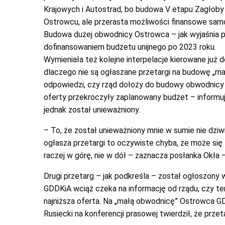
Krajowych i Autostrad, bo budowa V etapu Zagłoby
Ostrowcu, ale przerasta możliwości finansowe sam
Budowa dużej obwodnicy Ostrowca – jak wyjaśnia po
dofinansowaniem budżetu unijnego po 2023 roku.
Wymieniała też kolejne interpelacje kierowane już do 
dlaczego nie są ogłaszane przetargi na budowę „m
odpowiedzi, czy rząd dołoży do budowy obwodnicy p
oferty przekroczyły zaplanowany budżet – informuj
jednak został unieważniony.
– To, że został unieważniony mnie w sumie nie dziwi
ogłasza przetargi to oczywiste chyba, że może się
raczej w górę, nie w dół – zaznacza posłanka Okła
Drugi przetarg – jak podkreśla – został ogłoszony w 
GDDKiA wciąż czeka na informację od rządu, czy ten
najniższa oferta. Na „małą obwodnicę” Ostrowca GD
Rusiecki na konferencji prasowej twierdził, że prze