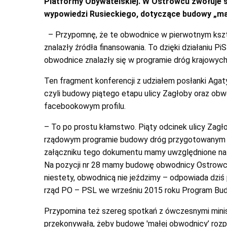
Platformy Obywatelskiej. W Ostrowcu zwołuje s
wypowiedzi Rusieckiego, dotyczące budowy „m
– Przypomnę, że te obwodnice w pierwotnym kształc
znalazły źródła finansowania. To dzięki działaniu Pi
obwodnice znalazły się w programie dróg krajowych 
Ten fragment konferencji z udziałem posłanki Aga
czyli budowy piątego etapu ulicy Zagłoby oraz ob
facebookowym profilu.
– To po prostu kłamstwo. Piąty odcinek ulicy Zagło
rządowym programie budowy dróg przygotowanym p
załączniku tego dokumentu mamy uwzględnione na 
Na pozycji nr 28 mamy budowę obwodnicy Ostrowca,
niestety, obwodnicą nie jeździmy – odpowiada dziś
rząd PO – PSL we wrześniu 2015 roku Program Bud
Przypomina też szereg spotkań z ówczesnymi minist
przekonywała, żeby budowę 'małej obwodnicy’ rozp