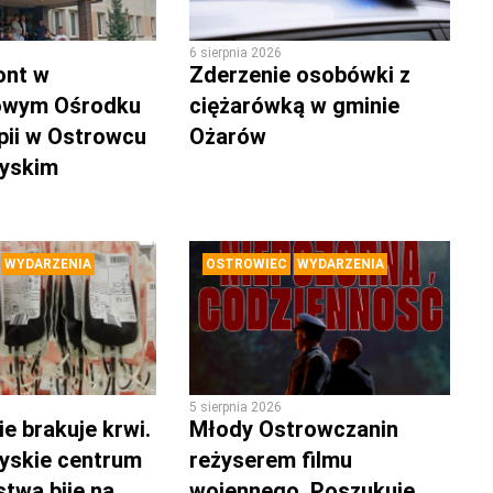
6 sierpnia 2026
ont w
Zderzenie osobówki z
owym Ośrodku
ciężarówką w gminie
pii w Ostrowcu
Ożarów
zyskim
WYDARZENIA
OSTROWIEC
WYDARZENIA
5 sierpnia 2026
e brakuje krwi.
Młody Ostrowczanin
yskie centrum
reżyserem filmu
twa bije na
wojennego. Poszukuje