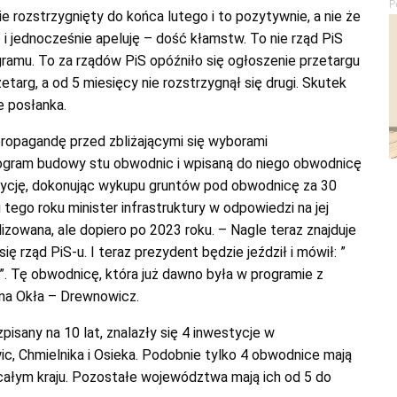
P
ie rozstrzygnięty do końca lutego i to pozytywnie, a nie że
 i jednocześnie apeluję – dość kłamstw. To nie rząd PiS
ramu. To za rządów PiS opóźniło się ogłoszenie przetargu
etarg, a od 5 miesięcy nie rozstrzygnął się drugi. Skutek
e posłanka.
ropagandę przed zbliżającymi się wyborami
rogram budowy stu obwodnic i wpisaną do niego obwodnicę
ycję, dokonując wykupu gruntów pod obwodnicę za 30
tego roku minister infrastruktury w odpowiedzi na jej
lizowana, ale dopiero po 2023 roku. – Nagle teraz znajduje
ę rząd PiS-u. I teraz prezydent będzie jeździł i mówił: ”
 Tę obwodnicę, która już dawno była w programie z
a Okła – Drewnowicz.
isany na 10 lat, znalazły się 4 inwestycje w
, Chmielnika i Osieka. Podobnie tylko 4 obwodnice mają
ałym kraju. Pozostałe województwa mają ich od 5 do