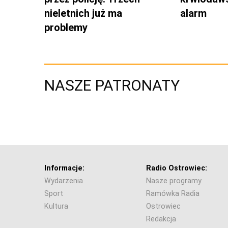
nieletnich już ma
alarm
problemy
NASZE PATRONATY
Informacje:
Radio Ostrowiec:
Wydarzenia
Nasze programy
Sport
Ramówka Radia
Kultura
Ostrowiec
Redakcja