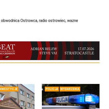
,
obwodnica Ostrowca
,
radio ostrowiec
,
wazne
INWESTYCJE
POLICJA
WYDARZENIA