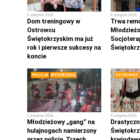
6 sierpnia 2026
6 sierpnia 2026
Dom treningowy w
Trwa rem
Ostrowcu
Młodzież
Świętokrzyskim ma już
Socjotera
rok i pierwsze sukcesy na
Świętokr
koncie
POLICJA
WYDARZENIA
OSTROWIEC
5 sierpnia 2026
5 sierpnia 2026
Młodzieżowy „gang” na
Drastyczni
hulajnogach namierzony
Świętokrz
przez policję. Trzech
krwiodaws