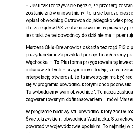
– Jeśli tak rzeczywiście będzie, że przetarg zostan
zostanie znów unieważniony to ja się bardzo cieszę
wpisał obwodnicę Ostrowca do jakiegokolwiek prog
i to za rządów PiS został unieważniony pierwszy prz
jest taki, że tej obwodnicy do dziś nie ma – puentuj
Marzena Okła-Drewnowicz oskarża też rząd PiS o p
prezydenckimi. Za przykład podaje tu ogłoszony p
Wąchocka. – To Platforma przygotowała tę inwest
milionów złotych – przypomina i dodaje, że w marcu 
interpelację stwierdził, że ta inwestycja ma być rea
się w programie obwodnic, którymi chce pochwalić si
Tu wybudujemy wam obwodnicę”. To nasza zasługa”.
zagwarantowanym dofinansowaniem – mówi Marzen
W programie budowy stu obwodnic, który został rozp
Świętokrzyskiem: obwodnica Wąchocka, Starachowic
powstać w województwie opolskim. To najmniej w c