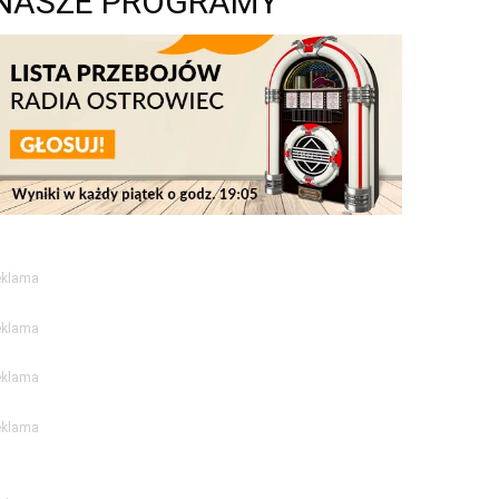
NASZE PROGRAMY
eklama
eklama
eklama
eklama