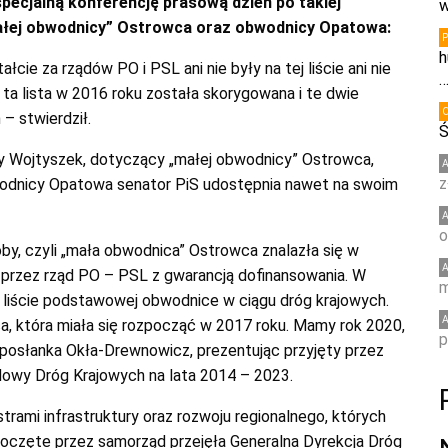
pecjalną konferencję prasową dzień po takiej
w
ałej obwodnicy” Ostrowca oraz obwodnicy Opatowa:
h
ie za rządów PO i PSL ani nie były na tej liście ani nie
S ta lista w 2016 roku została skorygowana i te dwie
– stwierdził.
Ś
ty Wojtyszek, dotyczący „małej obwodnicy” Ostrowca,
z
wodnicy Opatowa senator PiS udostępnia nawet na swoim
o
by, czyli „mała obwodnica” Ostrowca znalazła się w
rzez rząd PO – PSL z gwarancją dofinansowania. W
m
liście podstawowej obwodnice w ciągu dróg krajowych.
 która miała się rozpocząć w 2017 roku. Mamy rok 2020,
p
 posłanka Okła-Drewnowicz, prezentując przyjęty przez
owy Dróg Krajowych na lata 2014 – 2023.
rami infrastruktury oraz rozwoju regionalnego, których
oczęte przez samorząd przejęła Generalna Dyrekcja Dróg