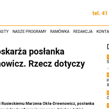
tel. 4
ASTY
NASZE PROGRAMY
RAMÓWKA
REDAKCJA
KONT
oskarża posłanka
owicz. Rzecz dotyczy
Ś
p
R
O
i Rusieckiemu Marzena Okła-Drewnowicz, posłanka