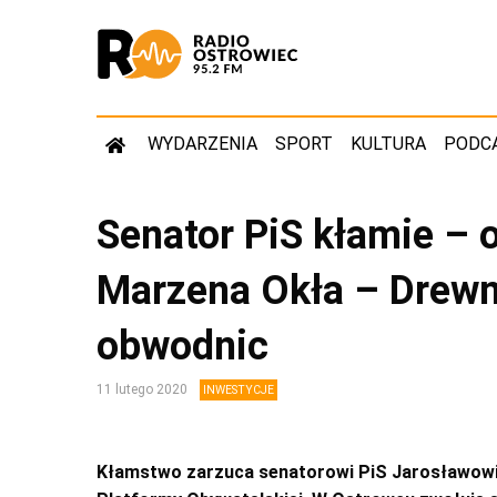
WYDARZENIA
SPORT
KULTURA
PODC
Senator PiS kłamie – 
Marzena Okła – Drewn
obwodnic
11 lutego 2020
INWESTYCJE
Kłamstwo zarzuca senatorowi PiS Jarosławow