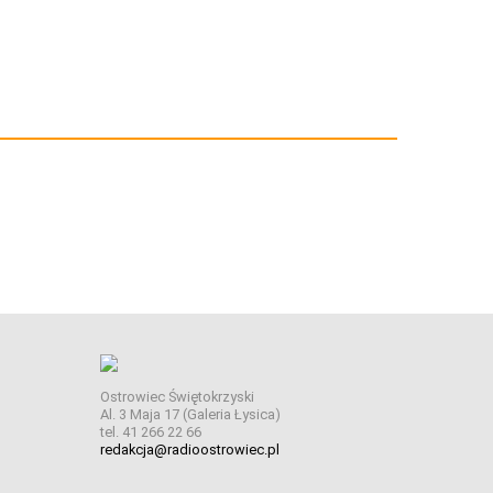
Ostrowiec Świętokrzyski
Al. 3 Maja 17 (Galeria Łysica)
tel. 41 266 22 66
redakcja@radioostrowiec.pl