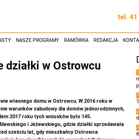
tel. 4
ASTY
NASZE PROGRAMY
RAMÓWKA
REDAKCJA
KONT
e działki w Ostrowcu
r
p
dowie własnego domu w Ostrowcu. W 2016 roku w
T
enie warunków zabudowy dla domów jednorodzinnych,
dem 2017 roku tych wniosków było 145.
d
ilewskiego i Jeżewskiego, gdzie działki sprzedawała
zed sześciu lat, gdy mieszkańcy Ostrowca
K