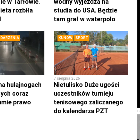
ie w Tarłowie.
wodny wyjeżdża na
ieta rozbiła
studia do USA. Będzie
d
tam grał w waterpolo
DARZENIA
KUNÓW
SPORT
7 sierpnia 2026
na hulajnogach
Nietulisko Duże ugości
nych coraz
uczestników turnieju
łamie prawo
tenisowego zaliczanego
do kalendarza PZT
r