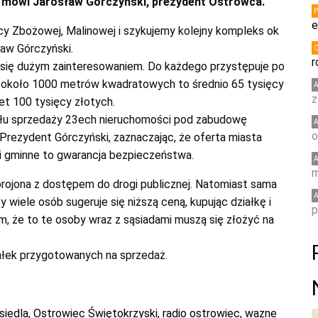
– mówi Jarosław Górczyński, prezydent Ostrowca.
e
icy Zbożowej, Malinowej i szykujemy kolejny kompleks ok
ław Górczyński.
r
ą się dużym zainteresowaniem. Do każdego przystępuje po
ci około 1000 metrów kwadratowych to średnio 65 tysięcy
z
et 100 tysięcy złotych.
ułu sprzedaży 23ech nieruchomości pod zabudowę
o
 Prezydent Górczyński, zaznaczając, że oferta miasta
ki gminne to gwarancja bezpieczeństwa.
m
brojona z dostępem do drogi publicznej. Natomiast sama
wiele osób sugeruje się niższą ceną, kupując działkę i
p
m, że to te osoby wraz z sąsiadami muszą się złożyć na
ałek przygotowanych na sprzedaż.
siedla
,
Ostrowiec Świętokrzyski
,
radio ostrowiec
,
wazne