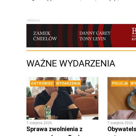
reklama
WAŻNE WYDARZENIA
OSTROWIEC
WYDARZENIA
POLICJA
WY
7 sierpnia 2026
7 sierpnia 2026
Sprawa zwolnienia z
Obywatels