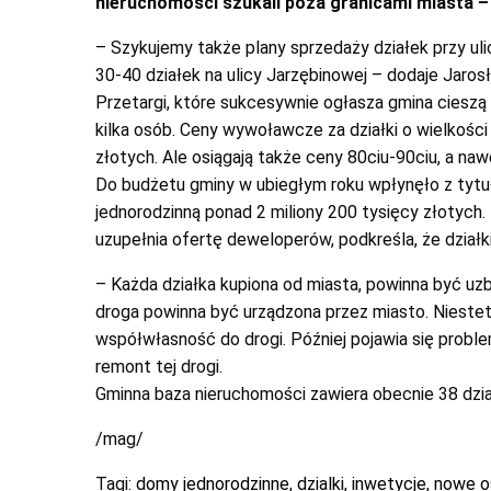
nieruchomości szukali poza granicami miasta 
– Szykujemy także plany sprzedaży działek przy ul
30-40 działek na ulicy Jarzębinowej – dodaje Jaros
Przetargi, które sukcesywnie ogłasza gmina ciesz
kilka osób. Ceny wywoławcze za działki o wielkoś
złotych. Ale osiągają także ceny 80ciu-90ciu, a naw
Do budżetu gminy w ubiegłym roku wpłynęło z tyt
jednorodzinną ponad 2 miliony 200 tysięcy złotych.
uzupełnia ofertę deweloperów, podkreśla, że dział
– Każda działka kupiona od miasta, powinna być uz
droga powinna być urządzona przez miasto. Niestety 
współwłasność do drogi. Później pojawia się proble
remont tej drogi.
Gminna baza nieruchomości zawiera obecnie 38 dzi
/mag/
Tagi:
domy jednorodzinne
,
dzialki
,
inwetycje
,
nowe o