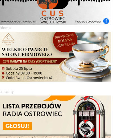
eklama
olecamy