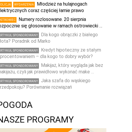
Młodzież na hulajnogach
POLICJA
WYDARZENIA
lektrycznych coraz częściej łamie prawo
Numery rozlosowane. 20 sierpnia
OSTROWIEC
ozpocznie się głosowanie w ramach ostrowiecki …
Dla kogo obrączki z białego
ARTYKUŁ SPONSOROWANY
łota? Poradnik od Marko
Kredyt hipoteczny ze stałym
ARTYKUŁ SPONSOROWANY
procentowaniem – dla kogo to dobry wybór?
Makijaż, który wygląda jak bez
ARTYKUŁ SPONSOROWANY
akijażu, czyli jak prawidłowo wykonać make …
Jaka szafa do wąskiego
ARTYKUŁ SPONSOROWANY
rzedpokoju? Porównanie rozwiązań
POGODA
NASZE PROGRAMY