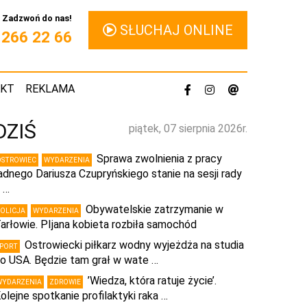
Zadzwoń do nas!
SŁUCHAJ ONLINE
1 266 22 66
AKT
REKLAMA
DZIŚ
piątek, 07 sierpnia 2026r.
Sprawa zwolnienia z pracy
OSTROWIEC
WYDARZENIA
adnego Dariusza Czupryńskiego stanie na sesji rady
 …
Obywatelskie zatrzymanie w
POLICJA
WYDARZENIA
arłowie. PIjana kobieta rozbiła samochód
Ostrowiecki piłkarz wodny wyjeżdża na studia
SPORT
o USA. Będzie tam grał w wate …
’Wiedza, która ratuje życie’.
WYDARZENIA
ZDROWIE
olejne spotkanie profilaktyki raka …