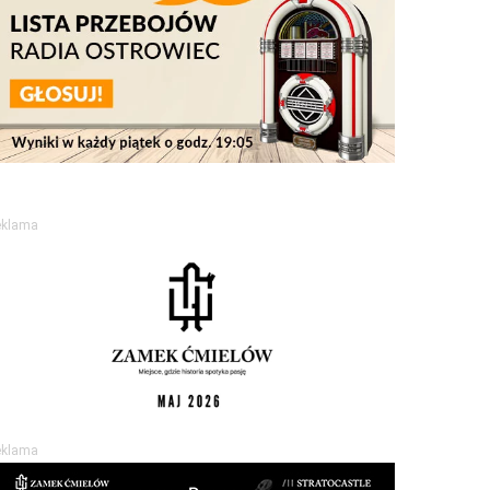
eklama
eklama