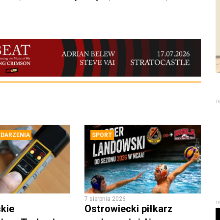
r
DARZENIA
SPORT
7 sierpnia 2026
r
kie
Ostrowiecki piłkarz