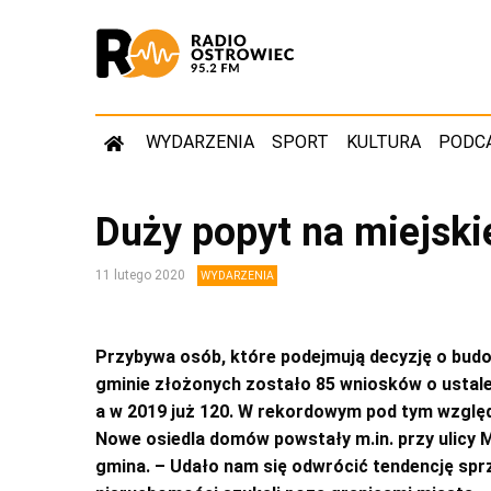
WYDARZENIA
SPORT
KULTURA
PODC
Duży popyt na miejski
11 lutego 2020
WYDARZENIA
Przybywa osób, które podejmują decyzję o bu
gminie złożonych zostało 85 wniosków o ustal
a w 2019 już 120. W rekordowym pod tym wzglę
Nowe osiedla domów powstały m.in. przy ulicy M
gmina. – Udało nam się odwrócić tendencję spr