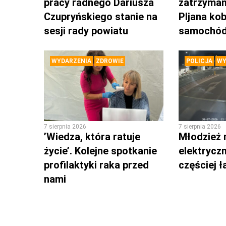
pracy radnego Dariusza
zatrzyman
Czupryńskiego stanie na
PIjana kob
sesji rady powiatu
samochó
WYDARZENIA
ZDROWIE
POLICJA
WY
7 sierpnia 2026
7 sierpnia 2026
’Wiedza, która ratuje
Młodzież 
życie’. Kolejne spotkanie
elektrycz
profilaktyki raka przed
częściej 
nami