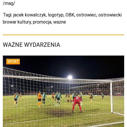
/mag/
Tagi:
jacek kowalczyk
,
logotyp
,
OBK
,
ostrowiec
,
ostrowiecki
browar kultury
,
promocja
,
wazne
WAŻNE WYDARZENIA
SPORT