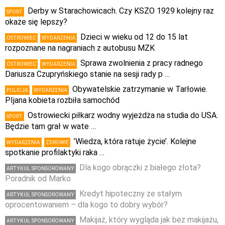
Derby w Starachowicach. Czy KSZO 1929 kolejny raz
SPORT
okaże się lepszy?
Dzieci w wieku od 12 do 15 lat
OSTROWIEC
WYDARZENIA
rozpoznane na nagraniach z autobusu MZK
Sprawa zwolnienia z pracy radnego
OSTROWIEC
WYDARZENIA
Dariusza Czupryńskiego stanie na sesji rady p …
Obywatelskie zatrzymanie w Tarłowie.
POLICJA
WYDARZENIA
PIjana kobieta rozbiła samochód
Ostrowiecki piłkarz wodny wyjeżdża na studia do USA.
SPORT
Będzie tam grał w wate …
’Wiedza, która ratuje życie’. Kolejne
WYDARZENIA
ZDROWIE
spotkanie profilaktyki raka …
Dla kogo obrączki z białego złota?
ARTYKUŁ SPONSOROWANY
Poradnik od Marko
Kredyt hipoteczny ze stałym
ARTYKUŁ SPONSOROWANY
oprocentowaniem – dla kogo to dobry wybór?
Makijaż, który wygląda jak bez makijażu,
ARTYKUŁ SPONSOROWANY