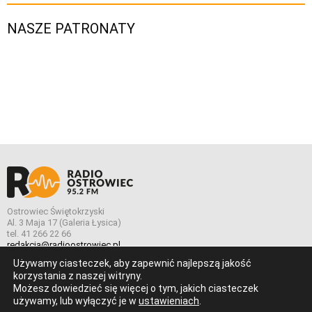
NASZE PATRONATY
Ostrowiec Świętokrzyski
Al. 3 Maja 17 (Galeria Łysica)
tel. 41 266 22 66
redakcja@radioostrowiec.pl
Używamy ciasteczek, aby zapewnić najlepszą jakość
korzystania z naszej witryny.
Możesz dowiedzieć się więcej o tym, jakich ciasteczek
© Wszelkie prawa zastrzeżone. Radio Ostrowiec 2026 Radio
używamy, lub wyłączyć je w
ustawieniach
.
Ostrowiec.
Stworzone z
w
pogstudio.pl