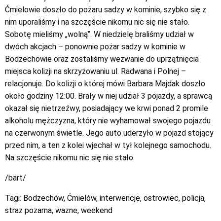
Ćmielowie doszło do pożaru sadzy w kominie, szybko się z
nim uporaliśmy i na szczęście nikomu nic się nie stało.
Sobotę mieliśmy „wolną”. W niedzielę braliśmy udział w
dwóch akcjach – ponownie pożar sadzy w kominie w
Bodzechowie oraz zostaliśmy wezwanie do uprzątnięcia
miejsca kolizji na skrzyżowaniu ul. Radwana i Polnej –
relacjonuje. Do kolizji o której mówi Barbara Majdak doszło
około godziny 12:00. Brały w niej udział 3 pojazdy, a sprawcą
okazał się nietrzeźwy, posiadający we krwi ponad 2 promile
alkoholu mężczyzna, który nie wyhamował swojego pojazdu
na czerwonym świetle. Jego auto uderzyło w pojazd stojący
przed nim, a ten z kolei wjechał w tył kolejnego samochodu.
Na szczęście nikomu nic się nie stało.
/bart/
Tagi:
Bodzechów
,
Ćmielów
,
interwencje
,
ostrowiec
,
policja
,
straz pozarna
,
wazne
,
weekend