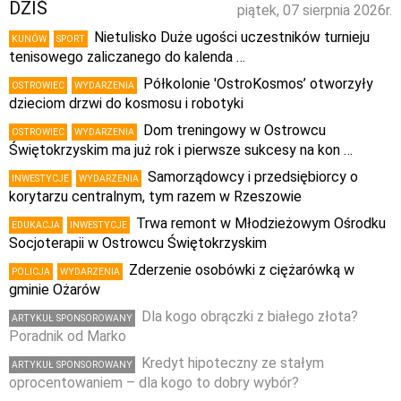
DZIŚ
piątek, 07 sierpnia 2026r.
Nietulisko Duże ugości uczestników turnieju
KUNÓW
SPORT
tenisowego zaliczanego do kalenda …
Półkolonie 'OstroKosmos’ otworzyły
OSTROWIEC
WYDARZENIA
dzieciom drzwi do kosmosu i robotyki
Dom treningowy w Ostrowcu
OSTROWIEC
WYDARZENIA
Świętokrzyskim ma już rok i pierwsze sukcesy na kon …
Samorządowcy i przedsiębiorcy o
INWESTYCJE
WYDARZENIA
korytarzu centralnym, tym razem w Rzeszowie
Trwa remont w Młodzieżowym Ośrodku
EDUKACJA
INWESTYCJE
Socjoterapii w Ostrowcu Świętokrzyskim
Zderzenie osobówki z ciężarówką w
POLICJA
WYDARZENIA
gminie Ożarów
Dla kogo obrączki z białego złota?
ARTYKUŁ SPONSOROWANY
Poradnik od Marko
Kredyt hipoteczny ze stałym
ARTYKUŁ SPONSOROWANY
oprocentowaniem – dla kogo to dobry wybór?