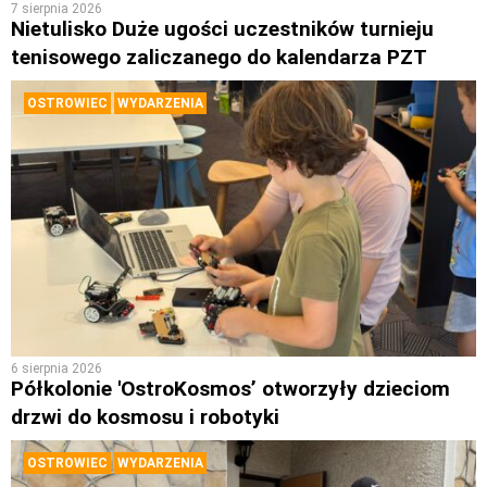
7 sierpnia 2026
Nietulisko Duże ugości uczestników turnieju
tenisowego zaliczanego do kalendarza PZT
OSTROWIEC
WYDARZENIA
6 sierpnia 2026
Półkolonie 'OstroKosmos’ otworzyły dzieciom
drzwi do kosmosu i robotyki
OSTROWIEC
WYDARZENIA