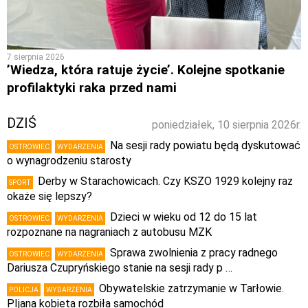
7 sierpnia 2026
’Wiedza, która ratuje życie’. Kolejne spotkanie
profilaktyki raka przed nami
DZIŚ
poniedziałek, 10 sierpnia 2026r.
Na sesji rady powiatu będą dyskutować
OSTROWIEC
WYDARZENIA
o wynagrodzeniu starosty
Derby w Starachowicach. Czy KSZO 1929 kolejny raz
SPORT
okaże się lepszy?
Dzieci w wieku od 12 do 15 lat
OSTROWIEC
WYDARZENIA
rozpoznane na nagraniach z autobusu MZK
Sprawa zwolnienia z pracy radnego
OSTROWIEC
WYDARZENIA
Dariusza Czupryńskiego stanie na sesji rady p …
Obywatelskie zatrzymanie w Tarłowie.
POLICJA
WYDARZENIA
PIjana kobieta rozbiła samochód