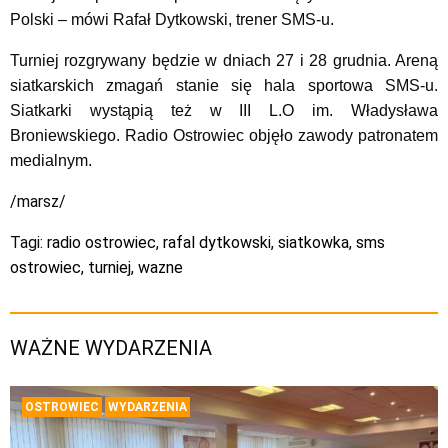
Polski
– mówi Rafał Dytkowski, trener SMS-u.
Turniej rozgrywany będzie w dniach 27 i 28 grudnia. Areną
siatkarskich zmagań stanie się hala sportowa SMS-u.
Siatkarki wystąpią też w III L.O im. Władysława
Broniewskiego. Radio Ostrowiec objęło zawody patronatem
medialnym.
/marsz/
Tagi:
radio ostrowiec
,
rafal dytkowski
,
siatkowka
,
sms
ostrowiec
,
turniej
,
wazne
WAŻNE WYDARZENIA
OSTROWIEC
WYDARZENIA