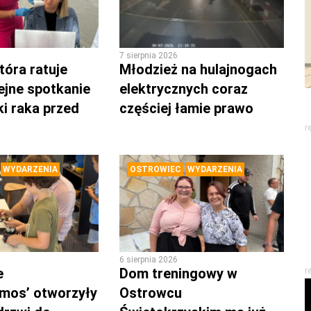
7 sierpnia 2026
tóra ratuje
Młodzież na hulajnogach
lejne spotkanie
elektrycznych coraz
ki raka przed
częściej łamie prawo
r
WYDARZENIA
OSTROWIEC
WYDARZENIA
6 sierpnia 2026
e
Dom treningowy w
r
mos’ otworzyły
Ostrowcu