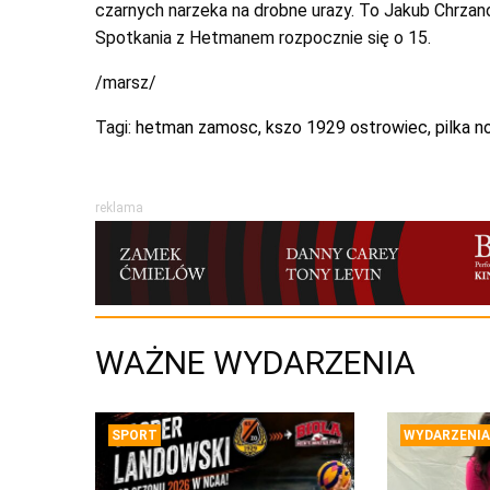
czarnych narzeka na drobne urazy. To Jakub Chrza
Spotkania z Hetmanem rozpocznie się o 15.
/marsz/
Tagi:
hetman zamosc
,
kszo 1929 ostrowiec
,
pilka no
reklama
WAŻNE WYDARZENIA
SPORT
WYDARZENIA