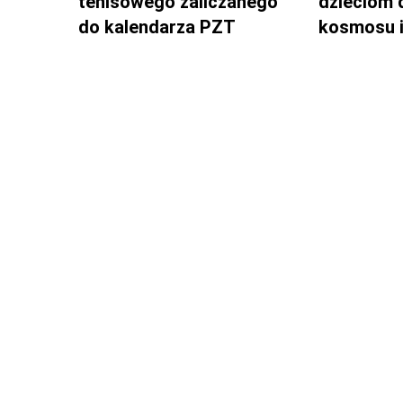
tenisowego zaliczanego
dzieciom 
do kalendarza PZT
kosmosu i