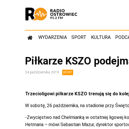
WYDARZENIA
SPORT
KULTURA
PODC
Piłkarze KSZO podej
24 października 2019
SPORT
Trzecioligowi piłkarze KSZO trenują się do kole
W sobotę, 26 października, na stadionie przy Świ
-Zwycięstwo nad Chełmianką w ostatniej ligowej kol
Hetmana – mówi Sebastian Mazur, dyrektor sporto