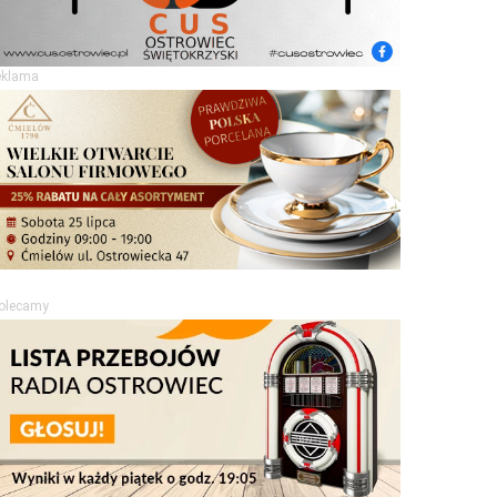
eklama
olecamy