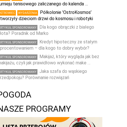
urnieju tenisowego zaliczanego do kalenda …
Półkolonie 'OstroKosmos’
OSTROWIEC
WYDARZENIA
tworzyły dzieciom drzwi do kosmosu i robotyki
Dla kogo obrączki z białego
ARTYKUŁ SPONSOROWANY
łota? Poradnik od Marko
Kredyt hipoteczny ze stałym
ARTYKUŁ SPONSOROWANY
procentowaniem – dla kogo to dobry wybór?
Makijaż, który wygląda jak bez
ARTYKUŁ SPONSOROWANY
akijażu, czyli jak prawidłowo wykonać make …
Jaka szafa do wąskiego
ARTYKUŁ SPONSOROWANY
rzedpokoju? Porównanie rozwiązań
POGODA
NASZE PROGRAMY