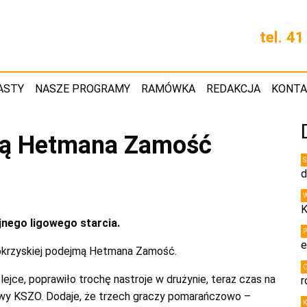
tel. 4
ASTY
NASZE PROGRAMY
RAMÓWKA
REDAKCJA
KONT
mą Hetmana Zamość
d
K
jnego ligowego starcia.
e
ętokrzyskiej podejmą Hetmana Zamość.
ejce, poprawiło trochę nastroje w drużynie, teraz czas na
r
wy KSZO. Dodaje, że trzech graczy pomarańczowo –