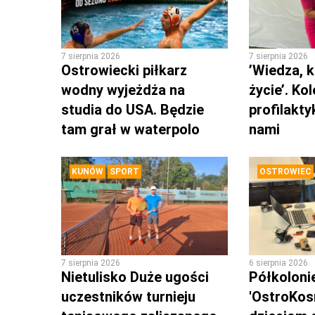
7 sierpnia 2026
7 sierpnia 2026
Ostrowiecki piłkarz
’Wiedza, k
wodny wyjeżdża na
życie’. Ko
studia do USA. Będzie
profilakty
tam grał w waterpolo
nami
KUNÓW
SPORT
OSTROWIEC
7 sierpnia 2026
6 sierpnia 2026
Nietulisko Duże ugości
Półkoloni
uczestników turnieju
'OstroKos