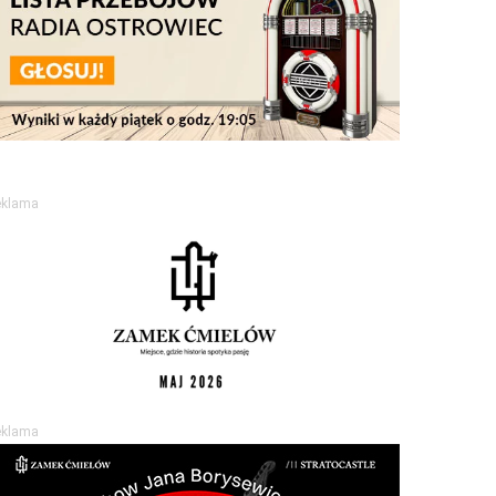
eklama
eklama