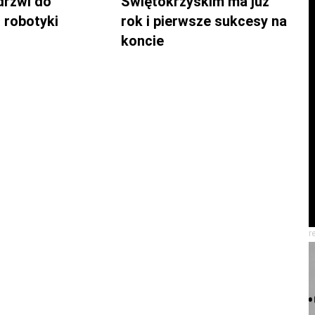
drzwi do
Świętokrzyskim ma już
 robotyki
rok i pierwsze sukcesy na
koncie
r