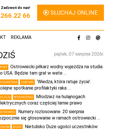
Zadzwoń do nas!
SŁUCHAJ ONLINE
1 266 22 66
AKT
REKLAMA
DZIŚ
piątek, 07 sierpnia 2026r.
Ostrowiecki piłkarz wodny wyjeżdża na studia
SPORT
o USA. Będzie tam grał w wate …
’Wiedza, która ratuje życie’.
WYDARZENIA
ZDROWIE
olejne spotkanie profilaktyki raka …
Młodzież na hulajnogach
POLICJA
WYDARZENIA
lektrycznych coraz częściej łamie prawo
Numery rozlosowane. 20 sierpnia
OSTROWIEC
ozpocznie się głosowanie w ramach ostrowiecki …
Nietulisko Duże ugości uczestników
KUNÓW
SPORT