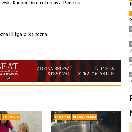
nowski, Kacper Dereń i Tomasz Persona.
t
o
zna III liga
,
piłka nożna
z
o
m
p
ZDROWIE
POLICJA
WYDARZENIA