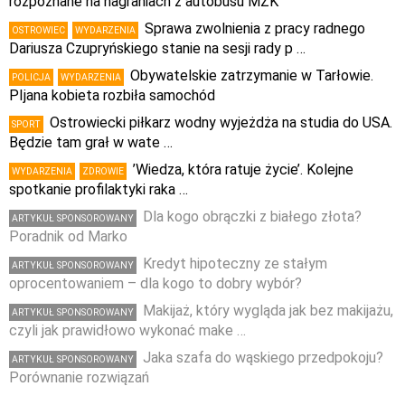
rozpoznane na nagraniach z autobusu MZK
Sprawa zwolnienia z pracy radnego
OSTROWIEC
WYDARZENIA
Dariusza Czupryńskiego stanie na sesji rady p …
Obywatelskie zatrzymanie w Tarłowie.
POLICJA
WYDARZENIA
PIjana kobieta rozbiła samochód
Ostrowiecki piłkarz wodny wyjeżdża na studia do USA.
SPORT
Będzie tam grał w wate …
’Wiedza, która ratuje życie’. Kolejne
WYDARZENIA
ZDROWIE
spotkanie profilaktyki raka …
Dla kogo obrączki z białego złota?
ARTYKUŁ SPONSOROWANY
Poradnik od Marko
Kredyt hipoteczny ze stałym
ARTYKUŁ SPONSOROWANY
oprocentowaniem – dla kogo to dobry wybór?
Makijaż, który wygląda jak bez makijażu,
ARTYKUŁ SPONSOROWANY
czyli jak prawidłowo wykonać make …
Jaka szafa do wąskiego przedpokoju?
ARTYKUŁ SPONSOROWANY
Porównanie rozwiązań