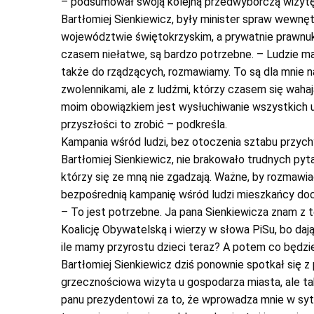
– podsumował swoją kolejną przedwyborczą wizytę
Bartłomiej Sienkiewicz, były minister spraw wewnętr
województwie świętokrzyskim, a prywatnie prawnuk
czasem niełatwe, są bardzo potrzebne. – Ludzie maj
także do rządzących, rozmawiamy. To są dla mnie na
zwolennikami, ale z ludźmi, którzy czasem się wahaj
moim obowiązkiem jest wysłuchiwanie wszystkich u
przyszłości to zrobić – podkreśla.
Kampania wśród ludzi, bez otoczenia sztabu przych
Bartłomiej Sienkiewicz, nie brakowało trudnych pyt
którzy się ze mną nie zgadzają. Ważne, by rozmawia
bezpośrednią kampanię wśród ludzi mieszkańcy doc
– To jest potrzebne. Ja pana Sienkiewicza znam z te
Koalicję Obywatelską i wierzy w słowa PiSu, bo dają 
ile mamy przyrostu dzieci teraz? A potem co będzi
Bartłomiej Sienkiewicz dziś ponownie spotkał się
grzecznościowa wizyta u gospodarza miasta, ale ta
panu prezydentowi za to, że wprowadza mnie w sytu