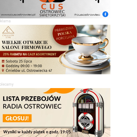
eklama
olecamy