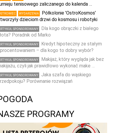
urnieju tenisowego zaliczanego do kalenda …
Półkolonie 'OstroKosmos’
OSTROWIEC
WYDARZENIA
tworzyły dzieciom drzwi do kosmosu i robotyki
Dla kogo obrączki z białego
ARTYKUŁ SPONSOROWANY
łota? Poradnik od Marko
Kredyt hipoteczny ze stałym
ARTYKUŁ SPONSOROWANY
procentowaniem – dla kogo to dobry wybór?
Makijaż, który wygląda jak bez
ARTYKUŁ SPONSOROWANY
akijażu, czyli jak prawidłowo wykonać make …
Jaka szafa do wąskiego
ARTYKUŁ SPONSOROWANY
rzedpokoju? Porównanie rozwiązań
POGODA
NASZE PROGRAMY