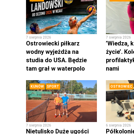
7 sierpnia 2026
7 sierpnia 2026
Ostrowiecki piłkarz
’Wiedza, k
wodny wyjeżdża na
życie’. Ko
studia do USA. Będzie
profilakty
tam grał w waterpolo
nami
KUNÓW
SPORT
OSTROWIEC
7 sierpnia 2026
6 sierpnia 2026
Nietulisko Duże ugości
Półkoloni