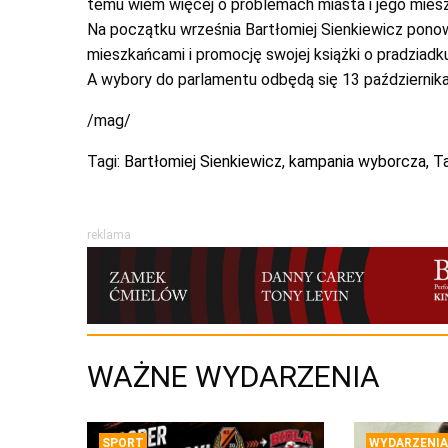
temu wiem więcej o problemach miasta i jego mies
Na początku września Bartłomiej Sienkiewicz ponow
mieszkańcami i promocję swojej książki o pradziadk
A wybory do parlamentu odbędą się 13 października
/mag/
Tagi:
Bartłomiej Sienkiewicz
,
kampania wyborcza
,
Ta
reklama
WAŻNE WYDARZENIA
SPORT
WYDARZENIA