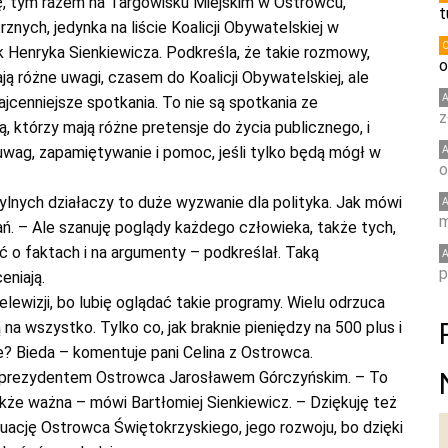
, tym razem na Targowisku Miejskim w Ostrowcu,
t
znych, jedynka na liście Koalicji Obywatelskiej w
 Henryka Sienkiewicza. Podkreśla, że takie rozmowy,
o
ą różne uwagi, czasem do Koalicji Obywatelskiej, ale
jcenniejsze spotkania. To nie są spotkania ze
z
ą, którzy mają różne pretensje do życia publicznego, i
wag, zapamiętywanie i pomoc, jeśli tylko będą mógł w
o
ylnych działaczy to duże wyzwanie dla polityka. Jak mówi
m
ań. – Ale szanuję poglądy każdego człowieka, także tych,
ć o faktach i na argumenty – podkreślał. Taką
p
eniają.
lewizji, bo lubię oglądać takie programy. Wielu odrzuca
na wszystko. Tylko co, jak braknie pieniędzy na 500 plus i
e? Bieda – komentuje pani Celina z Ostrowca.
 z prezydentem Ostrowca Jarosławem Górczyńskim. – To
kże ważna – mówi Bartłomiej Sienkiewicz. – Dziękuję też
ację Ostrowca Świętokrzyskiego, jego rozwoju, bo dzięki