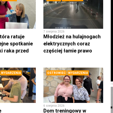
7 sierpnia 2026
tóra ratuje
Młodzież na hulajnogach
lejne spotkanie
elektrycznych coraz
ki raka przed
częściej łamie prawo
WYDARZENIA
OSTROWIEC
WYDARZENIA
r
6 sierpnia 2026
e
Dom treningowy w