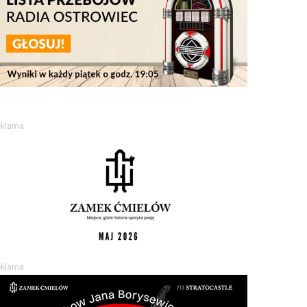
eklama
eklama