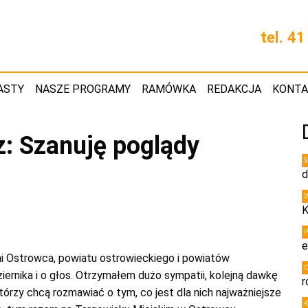
tel. 4
ASTY
NASZE PROGRAMY
RAMÓWKA
REDAKCJA
KONT
z: Szanuję poglądy
d
K
e
i Ostrowca, powiatu ostrowieckiego i powiatów
iernika i o głos. Otrzymałem dużo sympatii, kolejną dawkę
r
którzy chcą rozmawiać o tym, co jest dla nich najważniejsze