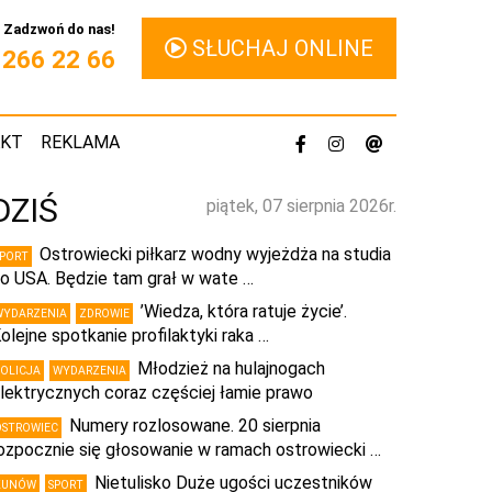
Zadzwoń do nas!
SŁUCHAJ ONLINE
1 266 22 66
AKT
REKLAMA
DZIŚ
piątek, 07 sierpnia 2026r.
Ostrowiecki piłkarz wodny wyjeżdża na studia
SPORT
o USA. Będzie tam grał w wate …
’Wiedza, która ratuje życie’.
WYDARZENIA
ZDROWIE
olejne spotkanie profilaktyki raka …
Młodzież na hulajnogach
POLICJA
WYDARZENIA
lektrycznych coraz częściej łamie prawo
Numery rozlosowane. 20 sierpnia
OSTROWIEC
ozpocznie się głosowanie w ramach ostrowiecki …
Nietulisko Duże ugości uczestników
KUNÓW
SPORT