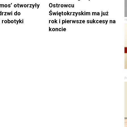
mos’ otworzyły
Ostrowcu
drzwi do
Świętokrzyskim ma już
r
 robotyki
rok i pierwsze sukcesy na
koncie
P