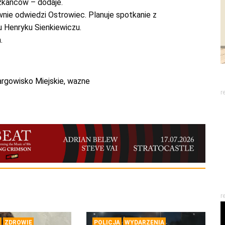
zkańców – dodaje.
nie odwiedzi Ostrowiec. Planuje spotkanie z
u Henryku Sienkiewiczu.
.
rgowisko Miejskie
,
wazne
r
r
ZDROWIE
POLICJA
WYDARZENIA