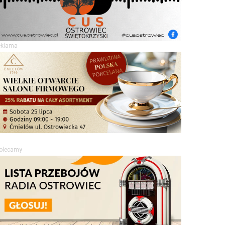
eklama
olecamy