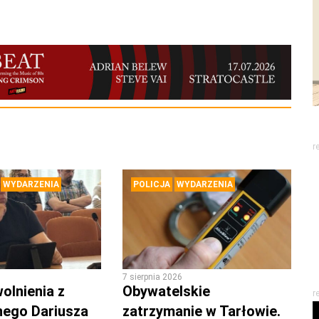
r
WYDARZENIA
POLICJA
WYDARZENIA
7 sierpnia 2026
olnienia z
Obywatelskie
r
nego Dariusza
zatrzymanie w Tarłowie.