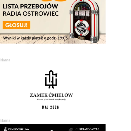
eklama
eklama