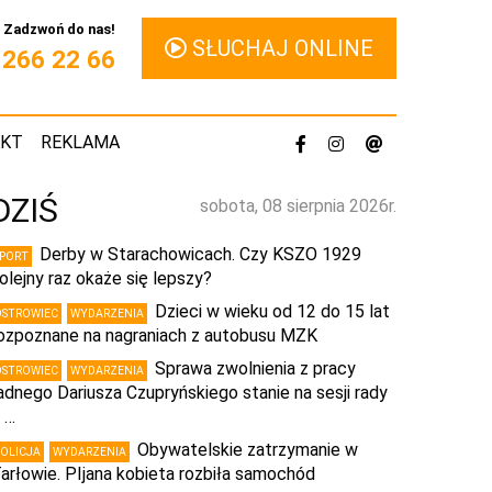
Zadzwoń do nas!
SŁUCHAJ ONLINE
1 266 22 66
AKT
REKLAMA
DZIŚ
sobota, 08 sierpnia 2026r.
Derby w Starachowicach. Czy KSZO 1929
SPORT
olejny raz okaże się lepszy?
Dzieci w wieku od 12 do 15 lat
OSTROWIEC
WYDARZENIA
ozpoznane na nagraniach z autobusu MZK
Sprawa zwolnienia z pracy
OSTROWIEC
WYDARZENIA
adnego Dariusza Czupryńskiego stanie na sesji rady
 …
Obywatelskie zatrzymanie w
POLICJA
WYDARZENIA
arłowie. PIjana kobieta rozbiła samochód