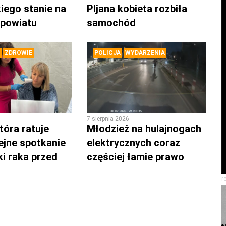
iego stanie na
PIjana kobieta rozbiła
 powiatu
samochód
ZDROWIE
POLICJA
WYDARZENIA
7 sierpnia 2026
tóra ratuje
Młodzież na hulajnogach
lejne spotkanie
elektrycznych coraz
ki raka przed
częściej łamie prawo
r