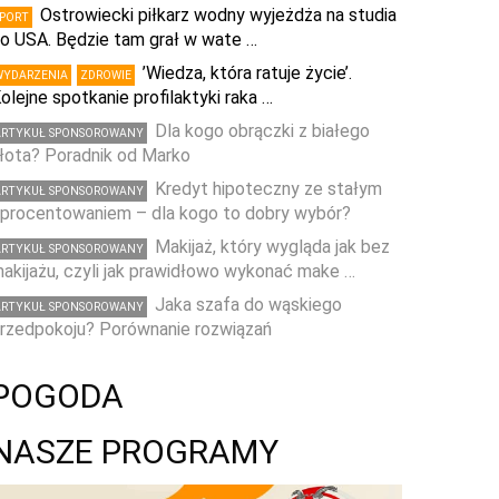
Ostrowiecki piłkarz wodny wyjeżdża na studia
SPORT
o USA. Będzie tam grał w wate …
’Wiedza, która ratuje życie’.
WYDARZENIA
ZDROWIE
olejne spotkanie profilaktyki raka …
Dla kogo obrączki z białego
ARTYKUŁ SPONSOROWANY
łota? Poradnik od Marko
Kredyt hipoteczny ze stałym
ARTYKUŁ SPONSOROWANY
procentowaniem – dla kogo to dobry wybór?
Makijaż, który wygląda jak bez
ARTYKUŁ SPONSOROWANY
akijażu, czyli jak prawidłowo wykonać make …
Jaka szafa do wąskiego
ARTYKUŁ SPONSOROWANY
rzedpokoju? Porównanie rozwiązań
POGODA
NASZE PROGRAMY