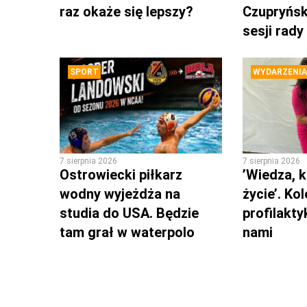
raz okaże się lepszy?
Czupryńsk
sesji rady
SPORT
WYDARZENIA
7 sierpnia 2026
7 sierpnia 2026
Ostrowiecki piłkarz
’Wiedza, k
wodny wyjeżdża na
życie’. Ko
studia do USA. Będzie
profilakty
tam grał w waterpolo
nami