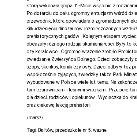
którą wykonała grupa 'I’ -Misie wspólnie z rodzicami
Po dotarciu do celu, ogromny entuzjazm wśród dzie
przewodnik, która opowiadała o zgromadzonych eks
kilkudziesięciu dinozaurów rozmieszczonych wzdłuż
prehistorycznych gadów . Kolejnym etapem wyciecz
obejrzały różnego rodzaju skamieniałości. Były to 
czy koralowce . Ogromne wrażenie zrobiło Prehist
zwiedzanie Zwierzyńca Dolnego. Dzieci zobaczyły 
szopy, skunksy, koniki czy osły. Dzieci odbyły też
współcześnie żyjących, zwiedziły także Park Miniat
wybudowane w Polsce wiele lat temu. Na zakończen
tam czarownicami i leśnymi wróżkami. Przejście tu
dla dzieci, rodziców i opiekunów . Wycieczka do Kr
oraz ciekawą lekcją prehistorii .
/marsz/
Tagi:
Bałtów
,
przedszkole nr 5
,
wazne