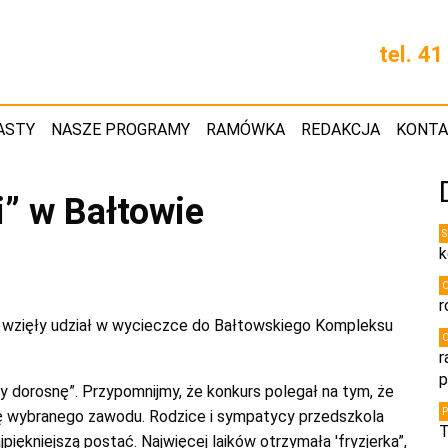
tel. 4
ASTY
NASZE PROGRAMY
RAMÓWKA
REDAKCJA
KONT
i” w Bałtowie
k
r
u wzięły udział w wycieczce do Bałtowskiego Kompleksu
r
p
dy dorosnę”. Przypomnijmy, że konkurs polegał na tym, że
 wybranego zawodu. Rodzice i sympatycy przedszkola
T
piękniejszą postać. Najwięcej laików otrzymała 'fryzjerka”,