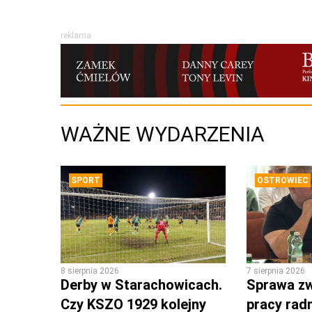
reklama
WAŻNE WYDARZENIA
SPORT
OSTROWIEC
8 sierpnia 2026
7 sierpnia 2026
Derby w Starachowicach.
Sprawa zw
Czy KSZO 1929 kolejny
pracy rad