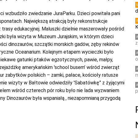
d
ci wzbudziło zwiedzanie JuraParku. Dzieci powitała pani
ponatach. Największą atrakcją były rekonstrukcje
K
 trasy edukacyjnej. Maluszki dzielnie maszerowały pośród
ki była wizyta w Muzeum Jurajskim, w którym dzieci
z
kości dinozaurów, szczątki morskich gadów, zęby rekinów
oryczne Oceanarium. Kolejnym etapem wycieczki było
o
ciekawe gatunki ptaków egzotycznych, pawie, małpy,
 przejażdżkę amerykańskim 'school busem’ wśród zwierząt
ur zabytków polskich – zamki, pałace, kościoły ratusze
m
ie wizyty w Bałtowie odwiedziły 'Sabatówkę” z żyjącymi
nelem wśród czterech pór roku było nie lada wyzwaniem
p
ainy Dinozaurów była wspaniałą , niezapomnianą przygodą