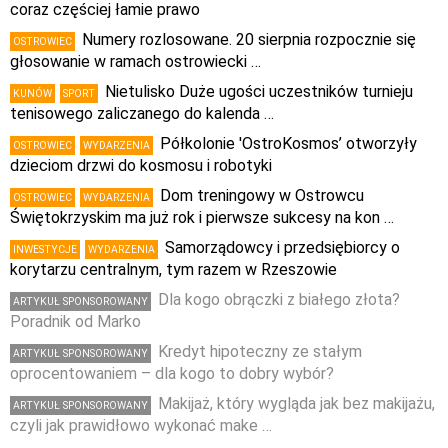
coraz częściej łamie prawo
Numery rozlosowane. 20 sierpnia rozpocznie się
OSTROWIEC
głosowanie w ramach ostrowiecki …
Nietulisko Duże ugości uczestników turnieju
KUNÓW
SPORT
tenisowego zaliczanego do kalenda …
Półkolonie 'OstroKosmos’ otworzyły
OSTROWIEC
WYDARZENIA
dzieciom drzwi do kosmosu i robotyki
Dom treningowy w Ostrowcu
OSTROWIEC
WYDARZENIA
Świętokrzyskim ma już rok i pierwsze sukcesy na kon …
Samorządowcy i przedsiębiorcy o
INWESTYCJE
WYDARZENIA
korytarzu centralnym, tym razem w Rzeszowie
Dla kogo obrączki z białego złota?
ARTYKUŁ SPONSOROWANY
Poradnik od Marko
Kredyt hipoteczny ze stałym
ARTYKUŁ SPONSOROWANY
oprocentowaniem – dla kogo to dobry wybór?
Makijaż, który wygląda jak bez makijażu,
ARTYKUŁ SPONSOROWANY
czyli jak prawidłowo wykonać make …