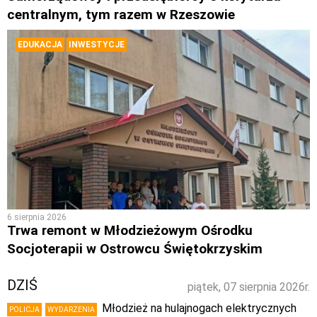
centralnym, tym razem w Rzeszowie
EDUKACJA
INWESTYCJE
6 sierpnia 2026
Trwa remont w Młodzieżowym Ośrodku
Socjoterapii w Ostrowcu Świętokrzyskim
DZIŚ
piątek, 07 sierpnia 2026r.
Młodzież na hulajnogach elektrycznych
POLICJA
WYDARZENIA