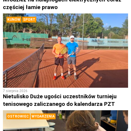
częściej łamie prawo
KUNÓW
SPORT
7 sierpnia 2026
Nietulisko Duże ugości uczestników turnieju
tenisowego zaliczanego do kalendarza PZT
OSTROWIEC
WYDARZENIA