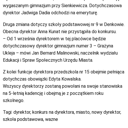
wygaszanym gimnazjum przy Sienkiewicza. Dotychczasowa
dyrektor Jadwiga Dadia odchodzi na emeryturę.
Druga zmiana dotyczy szkoły podstawowej nr 9 w Denkowie.
Obecna dyrektor Anna Kunat nie przystąpiła do konkursu.
– Od 1 września dyrektorem w tej placówce będzie
dotychczasowy dyrektor gimnazjum numer 3 – Grażyna
Ukleja – mówi Jan Bernard Malinowski, naczelnik wydziału
Edukacji i Spraw Społecznych Urzędu Miasta.
Z kolei funkcje dyrektora przedszkola nr 15 obejmie pełniąca
dotychczas obowiązki Edyta Kowalska.
Wszyscy dyrektorzy zostaną powołani na swoje stanowiska
na 5-letnią kadencję i obejmą je z początkiem roku
szkolnego.
Tagi:
dyrektor
,
konkurs na dyrektora
,
miasto
,
nowy dyrektor
,
szkoła podstawowa
,
wazne