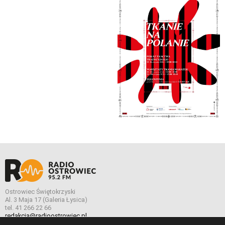
Ostrowiec Świętokrzyski
Al. 3 Maja 17 (Galeria Łysica)
tel. 41 266 22 66
redakcja@radioostrowiec.pl