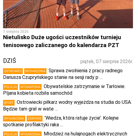
7 sierpnia 2026
Nietulisko Duże ugości uczestników turnieju
tenisowego zaliczanego do kalendarza PZT
DZIŚ
piątek, 07 sierpnia 2026r.
Sprawa zwolnienia z pracy radnego
OSTROWIEC
WYDARZENIA
Dariusza Czupryńskiego stanie na sesji rady p …
Obywatelskie zatrzymanie w Tarłowie.
POLICJA
WYDARZENIA
PIjana kobieta rozbiła samochód
Ostrowiecki piłkarz wodny wyjeżdża na studia do USA.
SPORT
Będzie tam grał w wate …
’Wiedza, która ratuje życie’. Kolejne
WYDARZENIA
ZDROWIE
spotkanie profilaktyki raka …
Młodzież na hulajnogach elektrycznych
POLICJA
WYDARZENIA