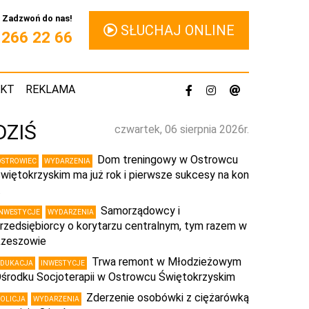
Zadzwoń do nas!
SŁUCHAJ ONLINE
1 266 22 66
AKT
REKLAMA
DZIŚ
czwartek, 06 sierpnia 2026r.
Dom treningowy w Ostrowcu
OSTROWIEC
WYDARZENIA
więtokrzyskim ma już rok i pierwsze sukcesy na kon
…
Samorządowcy i
INWESTYCJE
WYDARZENIA
rzedsiębiorcy o korytarzu centralnym, tym razem w
zeszowie
Trwa remont w Młodzieżowym
EDUKACJA
INWESTYCJE
środku Socjoterapii w Ostrowcu Świętokrzyskim
Zderzenie osobówki z ciężarówką
POLICJA
WYDARZENIA