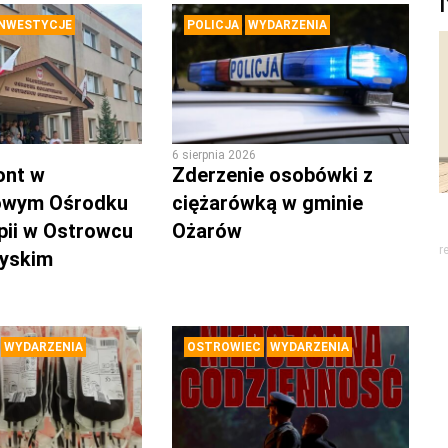
INWESTYCJE
POLICJA
WYDARZENIA
6 sierpnia 2026
ont w
Zderzenie osobówki z
owym Ośrodku
ciężarówką w gminie
pii w Ostrowcu
Ożarów
r
zyskim
WYDARZENIA
OSTROWIEC
WYDARZENIA