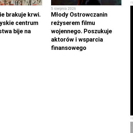
r
5 sierpnia 2026
e brakuje krwi.
Młody Ostrowczanin
yskie centrum
reżyserem filmu
twa bije na
wojennego. Poszukuje
aktorów i wsparcia
finansowego
r