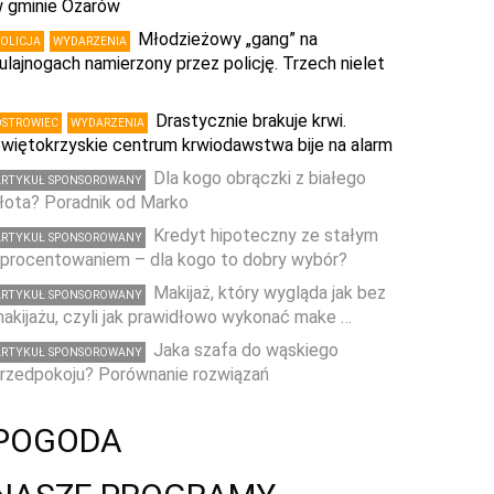
 gminie Ożarów
Młodzieżowy „gang” na
POLICJA
WYDARZENIA
ulajnogach namierzony przez policję. Trzech nielet
…
Drastycznie brakuje krwi.
OSTROWIEC
WYDARZENIA
więtokrzyskie centrum krwiodawstwa bije na alarm
Dla kogo obrączki z białego
ARTYKUŁ SPONSOROWANY
łota? Poradnik od Marko
Kredyt hipoteczny ze stałym
ARTYKUŁ SPONSOROWANY
procentowaniem – dla kogo to dobry wybór?
Makijaż, który wygląda jak bez
ARTYKUŁ SPONSOROWANY
akijażu, czyli jak prawidłowo wykonać make …
Jaka szafa do wąskiego
ARTYKUŁ SPONSOROWANY
rzedpokoju? Porównanie rozwiązań
POGODA