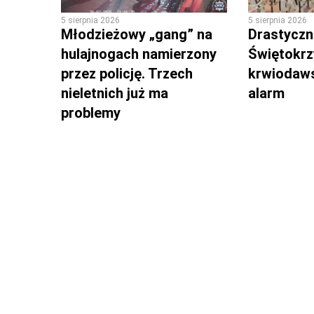
5 sierpnia 2026
5 sierpnia 2026
Młodzieżowy „gang” na
Drastyczni
hulajnogach namierzony
Świętokrz
przez policję. Trzech
krwiodaws
nieletnich już ma
alarm
problemy