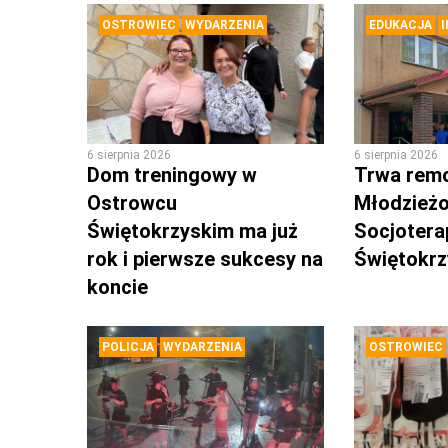
OSTROWIEC
WYDARZENIA
EDUKACJA
6 sierpnia 2026
6 sierpnia 2026
Dom treningowy w
Trwa rem
Ostrowcu
Młodzież
Świętokrzyskim ma już
Socjotera
rok i pierwsze sukcesy na
Świętokr
koncie
POLICJA
WYDARZENIA
OSTROWIEC