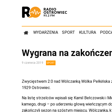
WYDARZENIA
SPORT
KULTURA
PODC
Wygrana na zakończen
9 czerwca 2019
SPORT
Zwycięstwem 2:0 nad Wólczanką Wólka Pełkińska z
1929 Ostrowiec.
Na listę strzelców wpisali się Kamil Bełczowski i Mic
karnego, drugi – po uderzeniu głową wieńczącym d
zakończyli sezon na szóstym miejscu. Wólczanka, kt