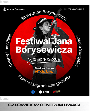
eklama
eklama