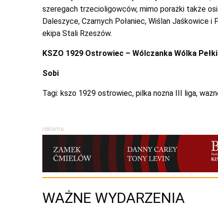
szeregach trzecioligowców, mimo porażki także osią
Daleszyce, Czarnych Połaniec, Wiślan Jaśkowice i P
ekipa Stali Rzeszów.
KSZO 1929 Ostrowiec – Wólczanka Wólka Pełkiń
Sobi
Tagi:
kszo 1929 ostrowiec
,
pilka nozna III liga
,
wazn
reklama
WAŻNE WYDARZENIA