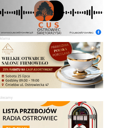
eklama
olecamy