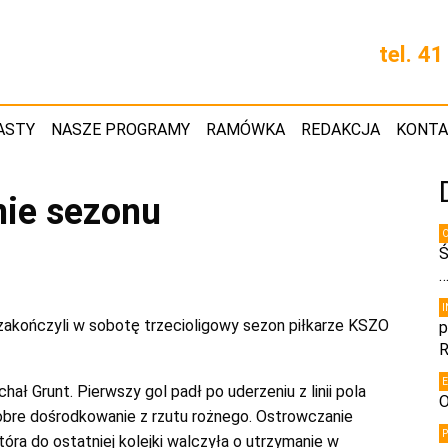
tel. 4
ASTY
NASZE PROGRAMY
RAMÓWKA
REDAKCJA
KONT
ie sezonu
Ś
akończyli w sobotę trzecioligowy sezon piłkarze KSZO
p
R
hał Grunt. Pierwszy gol padł po uderzeniu z linii pola
O
obre dośrodkowanie z rzutu rożnego. Ostrowczanie
óra do ostatniej kolejki walczyła o utrzymanie w