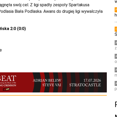
w
gnęła swój cel. Z ligi spadły zespoły Spartakusa
odlasia Biała Podlaska. Awans do drugiej ligi wywalczyła
h
ska 2:0 (0:0)
Ś
z
e
o
m
p