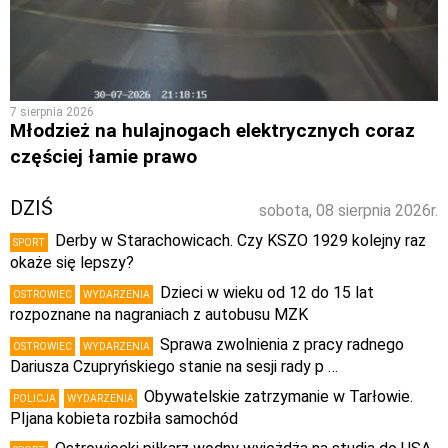
7 sierpnia 2026
Młodzież na hulajnogach elektrycznych coraz
częściej łamie prawo
DZIŚ
sobota, 08 sierpnia 2026r.
Derby w Starachowicach. Czy KSZO 1929 kolejny raz
SPORT
okaże się lepszy?
Dzieci w wieku od 12 do 15 lat
OSTROWIEC
WYDARZENIA
rozpoznane na nagraniach z autobusu MZK
Sprawa zwolnienia z pracy radnego
OSTROWIEC
WYDARZENIA
Dariusza Czupryńskiego stanie na sesji rady p …
Obywatelskie zatrzymanie w Tarłowie.
POLICJA
WYDARZENIA
PIjana kobieta rozbiła samochód