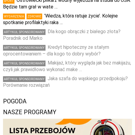
Ostrowiecki piłkarz wodny wyjeżdża na studia do USA.
SPORT
Będzie tam grał w wate …
’Wiedza, która ratuje życie’. Kolejne
WYDARZENIA
ZDROWIE
spotkanie profilaktyki raka …
Dla kogo obrączki z białego złota?
ARTYKUŁ SPONSOROWANY
Poradnik od Marko
Kredyt hipoteczny ze stałym
ARTYKUŁ SPONSOROWANY
oprocentowaniem – dla kogo to dobry wybór?
Makijaż, który wygląda jak bez makijażu,
ARTYKUŁ SPONSOROWANY
czyli jak prawidłowo wykonać make …
Jaka szafa do wąskiego przedpokoju?
ARTYKUŁ SPONSOROWANY
Porównanie rozwiązań
POGODA
NASZE PROGRAMY