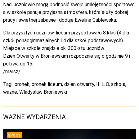
Nasi uczniowie mogą podnosić swoje umiejętności sportowe
a w szkole panuje przyjazna atmosfera, która służy dobrej
pracy i świetnej zabawie- dodaje Ewelina Gablewska.
Dla przyszłych uczniów, liceum przygotowało 8 klas (4 dla
szkół ponadgimnazjalnych i 4 dla szkół podstawowych).
Miejsce w szkole znajdzie ok. 300-stu uczniów.
Dzień Otwarty w Broniewskim rozpocznie się o godzinie 9 i
potrwa do 15.
/marsz/
Tagi:
bronek
,
bronek liceum
,
dzien otwarty
,
III L.O
,
szkoła
,
wazne
,
Wladyslaw Broniewski
WAŻNE WYDARZENIA
SPORT