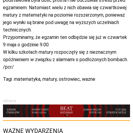
podstawowa była dość prosta i nie odczuwali stresu przed
egzaminem. Natomiast wielu z nich obawia się czwartkowej
matury z matematyki na poziomie rozszerzonym, ponieważ
jego wyniki są brane pod uwagę na wyższych uczelniach
technicznych.
Przypominamy, że egzamin ten odbędzie się już w czwartek
9 maja o godzinie 9.00.
W kilku szkołach matury rozpoczęły się z nieznacznym
opóźnieniem w związku z alarmami o podłożonych bombach.
/pcr/
Tagi:
matematyka
,
matury
,
ostrowiec
,
wazne
reklama
WAŻNE WYDARZENIA