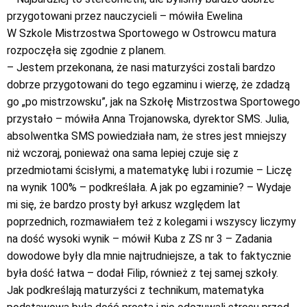
przygotowani przez nauczycieli – mówiła Ewelina
W Szkole Mistrzostwa Sportowego w Ostrowcu matura
rozpoczęła się zgodnie z planem.
– Jestem przekonana, że nasi maturzyści zostali bardzo
dobrze przygotowani do tego egzaminu i wierzę, że zdadzą
go „po mistrzowsku”, jak na Szkołę Mistrzostwa Sportowego
przystało – mówiła Anna Trojanowska, dyrektor SMS. Julia,
absolwentka SMS powiedziała nam, że stres jest mniejszy
niż wczoraj, ponieważ ona sama lepiej czuje się z
przedmiotami ścisłymi, a matematykę lubi i rozumie – Liczę
na wynik 100% – podkreślała. A jak po egzaminie? – Wydaje
mi się, że bardzo prosty był arkusz względem lat
poprzednich, rozmawiałem też z kolegami i wszyscy liczymy
na dość wysoki wynik – mówił Kuba z ZS nr 3 – Zadania
dowodowe były dla mnie najtrudniejsze, a tak to faktycznie
była dość łatwa – dodał Filip, również z tej samej szkoły.
Jak podkreślają maturzyści z technikum, matematyka