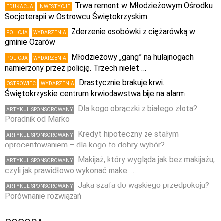
Trwa remont w Młodzieżowym Ośrodku
EDUKACJA
INWESTYCJE
Socjoterapii w Ostrowcu Świętokrzyskim
Zderzenie osobówki z ciężarówką w
POLICJA
WYDARZENIA
gminie Ożarów
Młodzieżowy „gang” na hulajnogach
POLICJA
WYDARZENIA
namierzony przez policję. Trzech nielet …
Drastycznie brakuje krwi.
OSTROWIEC
WYDARZENIA
Świętokrzyskie centrum krwiodawstwa bije na alarm
Dla kogo obrączki z białego złota?
ARTYKUŁ SPONSOROWANY
Poradnik od Marko
Kredyt hipoteczny ze stałym
ARTYKUŁ SPONSOROWANY
oprocentowaniem – dla kogo to dobry wybór?
Makijaż, który wygląda jak bez makijażu,
ARTYKUŁ SPONSOROWANY
czyli jak prawidłowo wykonać make …
Jaka szafa do wąskiego przedpokoju?
ARTYKUŁ SPONSOROWANY
Porównanie rozwiązań