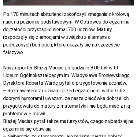
Po 170 minutach abiturienci zakończyli zmagania z królową
nauk na poziomie podstawowym. W Ostrowcu do egzaminu
dojrzałości przystąpiło niemal 700 uczniów. Matury
rozpoczęły się z emocjami w związku z alarmami o
podłożonych bombach, które okazały się na szczęście
fałszywe.
Nasz reporter Błażej Macias po godzinie 8:00 był w III
Liceum Ogólnokształcącym im. Władysława Broniewskiego.
Dyrektora Roberta Wardę pytał o przygotowanie uczniów.
– Rozmawiałem z uczniami przed egzaminem, wchodzili z
dobrymi humorami i uważam, że nasza placówka dobrze ich
przygotowała do matury z matematyki i nie będą mieć z nią
problemów – mówił.
Błażej Macias pytał także maturzystów, czego najbardziej na
egzaminie się obawiają.
– Najbardziej to stereometrii, ale byliśmy bardzo dobrze