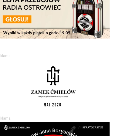
eklama
eklama