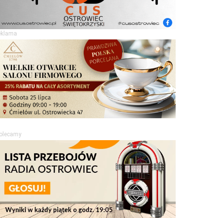
eklama
olecamy