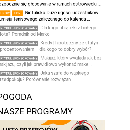
ozpocznie się głosowanie w ramach ostrowiecki …
Nietulisko Duże ugości uczestników
KUNÓW
SPORT
urnieju tenisowego zaliczanego do kalenda …
Dla kogo obrączki z białego
ARTYKUŁ SPONSOROWANY
łota? Poradnik od Marko
Kredyt hipoteczny ze stałym
ARTYKUŁ SPONSOROWANY
procentowaniem – dla kogo to dobry wybór?
Makijaż, który wygląda jak bez
ARTYKUŁ SPONSOROWANY
akijażu, czyli jak prawidłowo wykonać make …
Jaka szafa do wąskiego
ARTYKUŁ SPONSOROWANY
rzedpokoju? Porównanie rozwiązań
POGODA
NASZE PROGRAMY