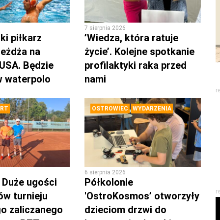
7 sierpnia 2026
i piłkarz
’Wiedza, która ratuje
eżdża na
życie’. Kolejne spotkanie
 USA. Będzie
profilaktyki raka przed
w waterpolo
nami
r
RT
OSTROWIEC
WYDARZENIA
6 sierpnia 2026
o Duże ugości
Półkolonie
r
ów turnieju
'OstroKosmos’ otworzyły
o zaliczanego
dzieciom drzwi do