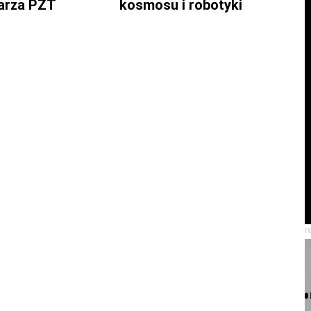
arza PZT
kosmosu i robotyki
r