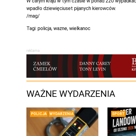
W całym kraju w tym czasie w ponad 220 wypadkach 
wpadło dziewięciuset pijanych kierowców.
/mag/
Tagi:
policja
,
wazne
,
wielkanoc
reklama
WAŻNE WYDARZENIA
POLICJA
WYDARZENIA
SPORT