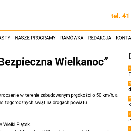
tel. 4
ASTY
NASZE PROGRAMY
RAMÓWKA
REDAKCJA
KONT
Bezpieczna Wielkanoc”
T
d
zekroczenie w terenie zabudowanym prędkości o 50 km/h, a
ans tegorocznych świąt na drogach powiatu
K
e
w Wielki Piątek.