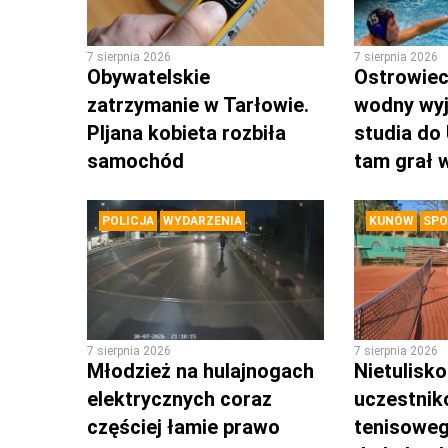
7 sierpnia 2026
7 sierpnia 2026
Obywatelskie
Ostrowieck
zatrzymanie w Tarłowie.
wodny wyj
PIjana kobieta rozbiła
studia do
samochód
tam grał 
POLICJA
WYDARZENIA
KUNÓW
SPO
7 sierpnia 2026
7 sierpnia 2026
Młodzież na hulajnogach
Nietulisk
elektrycznych coraz
uczestnik
częściej łamie prawo
tenisoweg