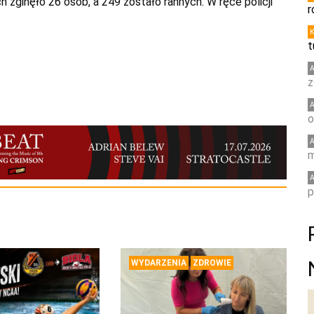
zginęło 26 osób, a 249 zostało rannych. W ręce policji
r
t
z
o
m
p
WYDARZENIA
ZDROWIE