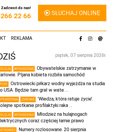
Zadzwoń do nas!
SŁUCHAJ ONLINE
1 266 22 66
AKT
REKLAMA
DZIŚ
piątek, 07 sierpnia 2026r.
Obywatelskie zatrzymanie w
POLICJA
WYDARZENIA
arłowie. PIjana kobieta rozbiła samochód
Ostrowiecki piłkarz wodny wyjeżdża na studia
SPORT
o USA. Będzie tam grał w wate …
’Wiedza, która ratuje życie’.
WYDARZENIA
ZDROWIE
olejne spotkanie profilaktyki raka …
Młodzież na hulajnogach
POLICJA
WYDARZENIA
lektrycznych coraz częściej łamie prawo
Numery rozlosowane. 20 sierpnia
OSTROWIEC