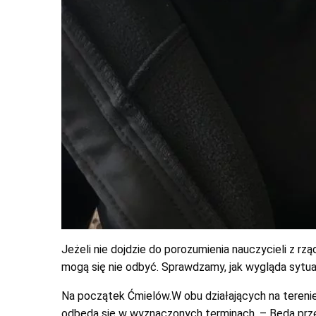
Jeżeli nie dojdzie do porozumienia nauczycieli z r
mogą się nie odbyć. Sprawdzamy, jak wygląda sytu
Na początek Ćmielów.W obu działających na tereni
odbędą się w wyznaczonych terminach. – Będą prz