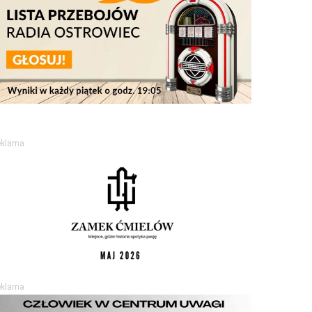
eklama
eklama