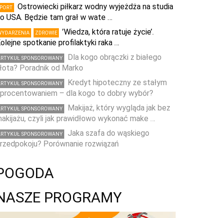
Ostrowiecki piłkarz wodny wyjeżdża na studia
SPORT
o USA. Będzie tam grał w wate …
’Wiedza, która ratuje życie’.
WYDARZENIA
ZDROWIE
olejne spotkanie profilaktyki raka …
Dla kogo obrączki z białego
ARTYKUŁ SPONSOROWANY
łota? Poradnik od Marko
Kredyt hipoteczny ze stałym
ARTYKUŁ SPONSOROWANY
procentowaniem – dla kogo to dobry wybór?
Makijaż, który wygląda jak bez
ARTYKUŁ SPONSOROWANY
akijażu, czyli jak prawidłowo wykonać make …
Jaka szafa do wąskiego
ARTYKUŁ SPONSOROWANY
rzedpokoju? Porównanie rozwiązań
POGODA
NASZE PROGRAMY