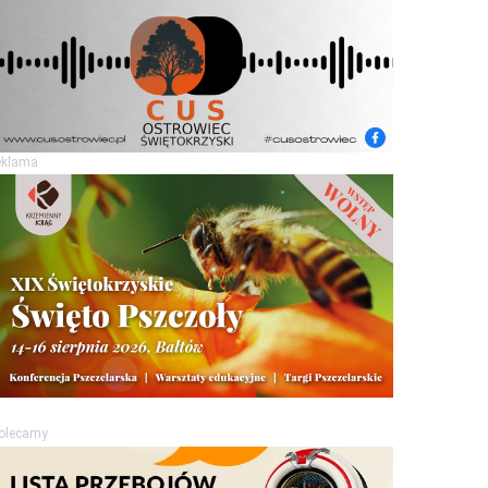
eklama
olecamy