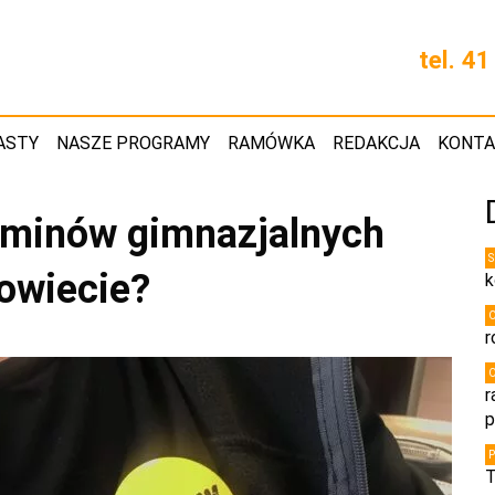
tel. 4
ASTY
NASZE PROGRAMY
RAMÓWKA
REDAKCJA
KONT
aminów gimnazjalnych
owiecie?
k
r
r
p
T