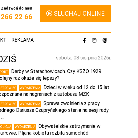
Zadzwoń do nas!
SŁUCHAJ ONLINE
1 266 22 66
AKT
REKLAMA
DZIŚ
sobota, 08 sierpnia 2026r.
Derby w Starachowicach. Czy KSZO 1929
SPORT
olejny raz okaże się lepszy?
Dzieci w wieku od 12 do 15 lat
OSTROWIEC
WYDARZENIA
ozpoznane na nagraniach z autobusu MZK
Sprawa zwolnienia z pracy
OSTROWIEC
WYDARZENIA
adnego Dariusza Czupryńskiego stanie na sesji rady
 …
Obywatelskie zatrzymanie w
POLICJA
WYDARZENIA
arłowie. PIjana kobieta rozbiła samochód