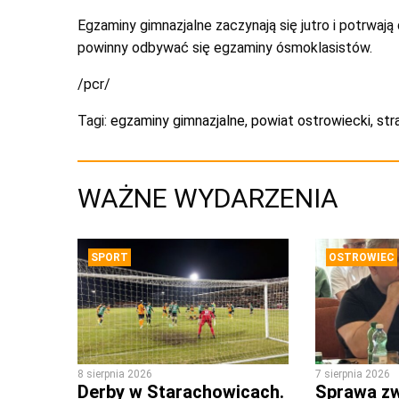
Egzaminy gimnazjalne zaczynają się jutro i potrwa
powinny odbywać się egzaminy ósmoklasistów.
/pcr/
Tagi:
egzaminy gimnazjalne
,
powiat ostrowiecki
,
str
WAŻNE WYDARZENIA
SPORT
OSTROWIEC
8 sierpnia 2026
7 sierpnia 2026
Derby w Starachowicach.
Sprawa zw