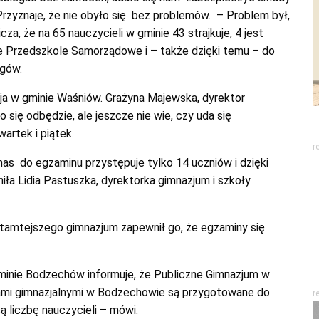
Przyznaje, że nie obyło się bez problemów. – Problem był,
za, że na 65 nauczycieli w gminie 43 strajkuje, 4 jest
uje Przedszkole Samorządowe i – także dzięki temu – do
ogów.
ja w gminie Waśniów. Grażyna Majewska, dyrektor
się odbędzie, ale jeszcze nie wie, czy uda się
artek i piątek.
r
as do egzaminu przystępuje tylko 14 uczniów i dzięki
a Lidia Pastuszka, dyrektorka gimnazjum i szkoły
 tamtejszego gimnazjum zapewnił go, że egzaminy się
minie Bodzechów informuje, że Publiczne Gimnazjum w
ami gimnazjalnymi w Bodzechowie są przygotowane do
r
liczbę nauczycieli – mówi.