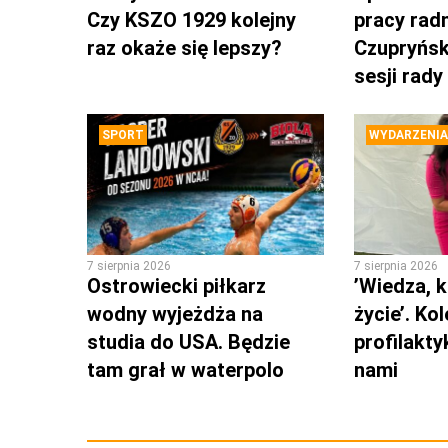
Czy KSZO 1929 kolejny
pracy rad
raz okaże się lepszy?
Czupryńsk
sesji rady
SPORT
WYDARZENIA
7 sierpnia 2026
7 sierpnia 2026
Ostrowiecki piłkarz
’Wiedza, k
wodny wyjeżdża na
życie’. Ko
studia do USA. Będzie
profilakty
tam grał w waterpolo
nami