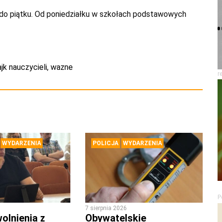
ją do piątku. Od poniedziałku w szkołach podstawowych
ajk nauczycieli
,
wazne
r
WYDARZENIA
POLICJA
WYDARZENIA
P
7 sierpnia 2026
olnienia z
Obywatelskie