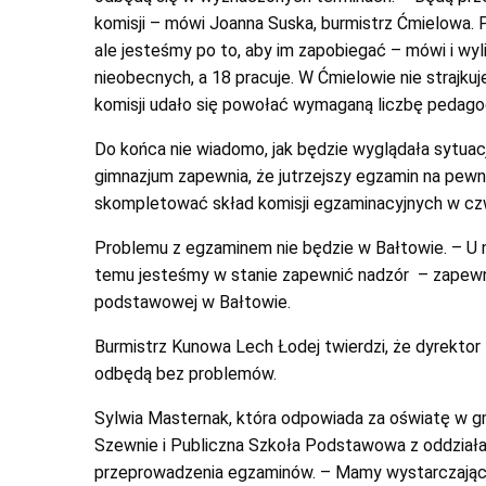
komisji – mówi Joanna Suska, burmistrz Ćmielowa. 
ale jesteśmy po to, aby im zapobiegać – mówi i wylic
nieobecnych, a 18 pracuje. W Ćmielowie nie strajk
komisji udało się powołać wymaganą liczbę pedag
Do końca nie wiadomo, jak będzie wyglądała sytuac
gimnazjum zapewnia, że jutrzejszy egzamin na pewno 
skompletować skład komisji egzaminacyjnych w czw
Problemu z egzaminem nie będzie w Bałtowie. – U n
temu jesteśmy w stanie zapewnić nadzór – zapewnił
podstawowej w Bałtowie.
Burmistrz Kunowa Lech Łodej twierdzi, że dyrektor
odbędą bez problemów.
Sylwia Masternak, która odpowiada za oświatę w g
Szewnie i Publiczna Szkoła Podstawowa z oddział
przeprowadzenia egzaminów. – Mamy wystarczającą 