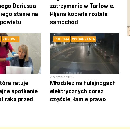
nego Dariusza
zatrzymanie w Tarłowie.
iego stanie na
PIjana kobieta rozbiła
 powiatu
samochód
ZDROWIE
POLICJA
WYDARZENIA
7 sierpnia 2026
tóra ratuje
Młodzież na hulajnogach
lejne spotkanie
elektrycznych coraz
ki raka przed
częściej łamie prawo