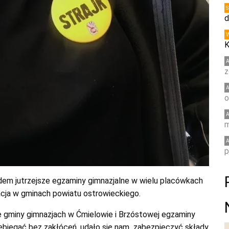
d
K
z
o
m
p
ządem jutrzejsze egzaminy gimnazjalne w wielu placówkach
acja w gminach powiatu ostrowieckiego.
e gminy gimnazjach w Ćmielowie i Brzóstowej egzaminy
ebiegać bez zakłóceń, udało się nam zabezpieczyć składy