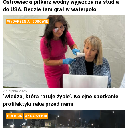
Ostrowiecki piłkarz wodny wyjeżdża na studia
do USA. Będzie tam grał w waterpolo
WYDARZENIA
ZDROWIE
7 sierpnia 2026
’Wiedza, która ratuje życie’. Kolejne spotkanie
profilaktyki raka przed nami
POLICJA
WYDARZENIA