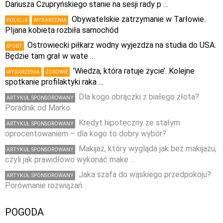
Dariusza Czupryńskiego stanie na sesji rady p …
Obywatelskie zatrzymanie w Tarłowie.
POLICJA
WYDARZENIA
PIjana kobieta rozbiła samochód
Ostrowiecki piłkarz wodny wyjeżdża na studia do USA.
SPORT
Będzie tam grał w wate …
’Wiedza, która ratuje życie’. Kolejne
WYDARZENIA
ZDROWIE
spotkanie profilaktyki raka …
Dla kogo obrączki z białego złota?
ARTYKUŁ SPONSOROWANY
Poradnik od Marko
Kredyt hipoteczny ze stałym
ARTYKUŁ SPONSOROWANY
oprocentowaniem – dla kogo to dobry wybór?
Makijaż, który wygląda jak bez makijażu,
ARTYKUŁ SPONSOROWANY
czyli jak prawidłowo wykonać make …
Jaka szafa do wąskiego przedpokoju?
ARTYKUŁ SPONSOROWANY
Porównanie rozwiązań
POGODA