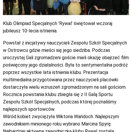
Klub Olimpiad Specjalnych 'Rywal’ świętował wczoraj
jubileusz 10-lecia istnienia.
Powstał z inicjatywy nauczycieli Zespołu Szkół Specjalnych
w Ostrowcu gdzie mieści się jego siedziba. Podczas
uroczystej Gali zgromadzeni goście mieli okazję obejrzeć film
poświęcony jego działalności. Była to sentymentalna podróż
poprzez wszystkie lata istnienia klubu. Prezentacja
multimedialna przygotowana przez nauczycieli placówki
dostarczyła wielu wzruszeń zgromadzonym na sali gościom.
Rocznica powstania klubu zbiegła się z II Galą Sportu
Zespołu Szkół Specjalnych, podczas której poznaliśmy
najlepszych sportowców.
Wśród kobiet zwyciężyła Wiktoria Wańdoch. Najlepszym
zawodnikiem minionego roku wybrano Marcina Spyrę.
Najbardziej aktywną zawodniczką klubu Rywal została