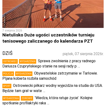
7 sierpnia 2026
Nietulisko Duże ugości uczestników turnieju
tenisowego zaliczanego do kalendarza PZT
DZIŚ
piątek, 07 sierpnia 2026r.
Sprawa zwolnienia z pracy radnego
OSTROWIEC
WYDARZENIA
Dariusza Czupryńskiego stanie na sesji rady p …
Obywatelskie zatrzymanie w Tarłowie.
POLICJA
WYDARZENIA
PIjana kobieta rozbiła samochód
Ostrowiecki piłkarz wodny wyjeżdża na studia do USA.
SPORT
Będzie tam grał w wate …
’Wiedza, która ratuje życie’. Kolejne
WYDARZENIA
ZDROWIE
spotkanie profilaktyki raka …