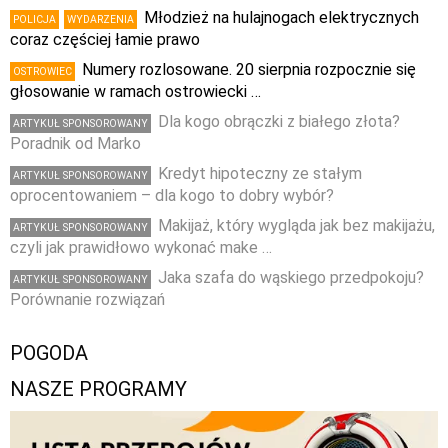
Młodzież na hulajnogach elektrycznych
POLICJA
WYDARZENIA
coraz częściej łamie prawo
Numery rozlosowane. 20 sierpnia rozpocznie się
OSTROWIEC
głosowanie w ramach ostrowiecki …
Dla kogo obrączki z białego złota?
ARTYKUŁ SPONSOROWANY
Poradnik od Marko
Kredyt hipoteczny ze stałym
ARTYKUŁ SPONSOROWANY
oprocentowaniem – dla kogo to dobry wybór?
Makijaż, który wygląda jak bez makijażu,
ARTYKUŁ SPONSOROWANY
czyli jak prawidłowo wykonać make …
Jaka szafa do wąskiego przedpokoju?
ARTYKUŁ SPONSOROWANY
Porównanie rozwiązań
POGODA
NASZE PROGRAMY