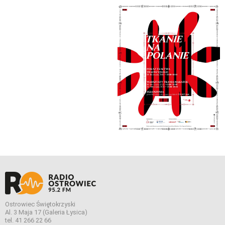
Ostrowiec Świętokrzyski
Al. 3 Maja 17 (Galeria Łysica)
tel. 41 266 22 66