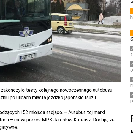
w
h
Ś
z
o
m
u zakończyło testy kolejnego nowoczesnego autobusu
niu po ulicach miasta jeździło japońskie Isuzu.
p
dzących i 52 miejsca stojące. – Autobus tej marki
stach – mówi prezes MPK Jarosław Kateusz. Dodaje, że
gatywne.