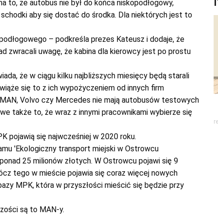
a to, że autobus nie był do końca niskopodłogowy,
chodki aby się dostać do środka. Dla niektórych jest to
podłogowego – podkreśla prezes Kateusz i dodaje, że
d zwracali uwagę, że kabina dla kierowcy jest po prostu
da, że w ciągu kilku najbliższych miesięcy będą starali
wiąże się to z ich wypożyczeniem od innych firm
is, MAN, Volvo czy Mercedes nie mają autobusów testowych
we także to, że wraz z innymi pracownikami wybierze się
r
 pojawią się najwcześniej w 2020 roku.
amu 'Ekologiczny transport miejski w Ostrowcu
ponad 25 milionów złotych. W Ostrowcu pojawi się 9
rócz tego w mieście pojawia się coraz więcej nowych
 bazy MPK, która w przyszłości mieścić się będzie przy
zości są to MAN-y.