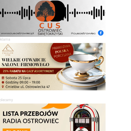
eklama
olecamy