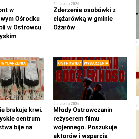
6 sierpnia 2026
ont w
Zderzenie osobówki z
owym Ośrodku
ciężarówką w gminie
pii w Ostrowcu
Ożarów
zyskim
r
WYDARZENIA
OSTROWIEC
WYDARZENIA
5 sierpnia 2026
P
e brakuje krwi.
Młody Ostrowczanin
yskie centrum
reżyserem filmu
twa bije na
wojennego. Poszukuje
aktorów i wsparcia