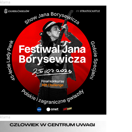
eklama
eklama