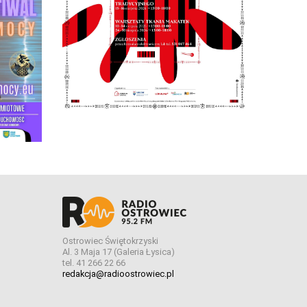
Ostrowiec Świętokrzyski
Al. 3 Maja 17 (Galeria Łysica)
tel. 41 266 22 66
redakcja@radioostrowiec.pl