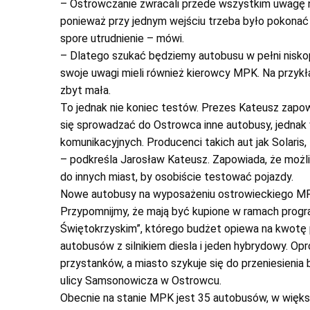
– Ostrowczanie zwracali przede wszystkim uwagę n
ponieważ przy jednym wejściu trzeba było pokonać s
spore utrudnienie – mówi.
– Dlatego szukać będziemy autobusu w pełni nisko
swoje uwagi mieli również kierowcy MPK. Na przykła
zbyt mała.
To jednak nie koniec testów. Prezes Kateusz zapowia
się sprowadzać do Ostrowca inne autobusy, jednak 
komunikacyjnych. Producenci takich aut jak Solar
– podkreśla Jarosław Kateusz. Zapowiada, że możli
do innych miast, by osobiście testować pojazdy.
Nowe autobusy na wyposażeniu ostrowieckiego MPK
Przypomnijmy, że mają być kupione w ramach progr
Świętokrzyskim”, którego budżet opiewa na kwotę 
autobusów z silnikiem diesla i jeden hybrydowy. Op
przystanków, a miasto szykuje się do przeniesienia
ulicy Samsonowicza w Ostrowcu.
Obecnie na stanie MPK jest 35 autobusów, w więks