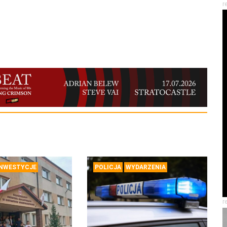
r
INWESTYCJE
POLICJA
WYDARZENIA
r