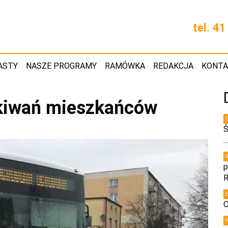
tel. 4
ASTY
NASZE PROGRAMY
RAMÓWKA
REDAKCJA
KONT
ekiwań mieszkańców
Ś
p
R
O