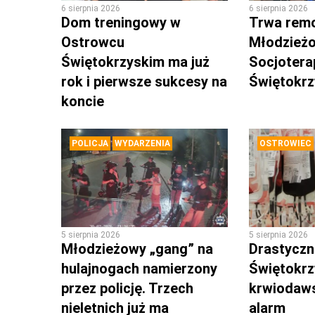
6 sierpnia 2026
6 sierpnia 2026
Dom treningowy w
Trwa rem
Ostrowcu
Młodzież
Świętokrzyskim ma już
Socjotera
rok i pierwsze sukcesy na
Świętokr
koncie
POLICJA
WYDARZENIA
OSTROWIEC
5 sierpnia 2026
5 sierpnia 2026
Młodzieżowy „gang” na
Drastyczni
hulajnogach namierzony
Świętokrz
przez policję. Trzech
krwiodaws
nieletnich już ma
alarm