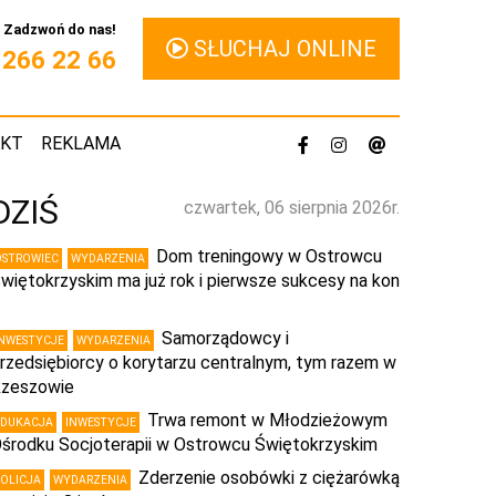
Zadzwoń do nas!
SŁUCHAJ ONLINE
1 266 22 66
AKT
REKLAMA
DZIŚ
czwartek, 06 sierpnia 2026r.
Dom treningowy w Ostrowcu
OSTROWIEC
WYDARZENIA
więtokrzyskim ma już rok i pierwsze sukcesy na kon
…
Samorządowcy i
INWESTYCJE
WYDARZENIA
rzedsiębiorcy o korytarzu centralnym, tym razem w
zeszowie
Trwa remont w Młodzieżowym
EDUKACJA
INWESTYCJE
środku Socjoterapii w Ostrowcu Świętokrzyskim
Zderzenie osobówki z ciężarówką
POLICJA
WYDARZENIA