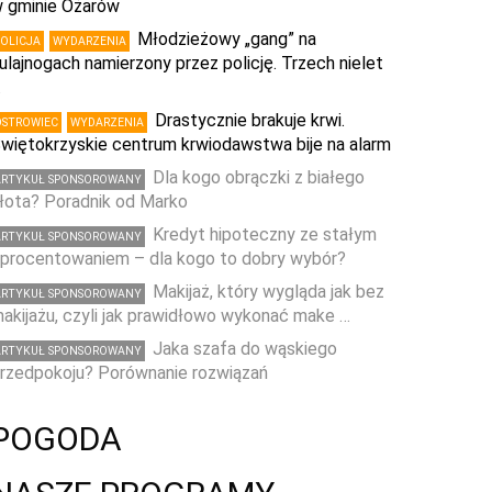
 gminie Ożarów
Młodzieżowy „gang” na
POLICJA
WYDARZENIA
ulajnogach namierzony przez policję. Trzech nielet
…
Drastycznie brakuje krwi.
OSTROWIEC
WYDARZENIA
więtokrzyskie centrum krwiodawstwa bije na alarm
Dla kogo obrączki z białego
ARTYKUŁ SPONSOROWANY
łota? Poradnik od Marko
Kredyt hipoteczny ze stałym
ARTYKUŁ SPONSOROWANY
procentowaniem – dla kogo to dobry wybór?
Makijaż, który wygląda jak bez
ARTYKUŁ SPONSOROWANY
akijażu, czyli jak prawidłowo wykonać make …
Jaka szafa do wąskiego
ARTYKUŁ SPONSOROWANY
rzedpokoju? Porównanie rozwiązań
POGODA