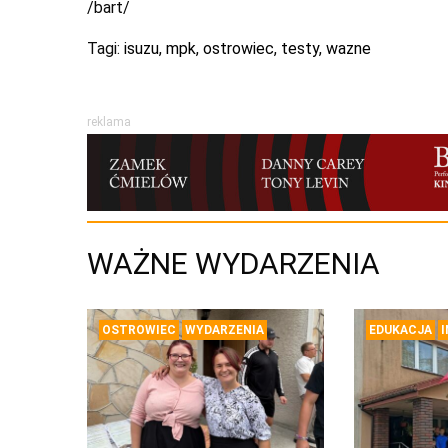
/bart/
Tagi:
isuzu
,
mpk
,
ostrowiec
,
testy
,
wazne
reklama
WAŻNE WYDARZENIA
OSTROWIEC
WYDARZENIA
EDUKACJA