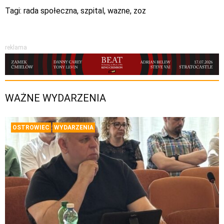
Tagi:
rada społeczna
,
szpital
,
wazne
,
zoz
reklama
WAŻNE WYDARZENIA
OSTROWIEC
WYDARZENIA