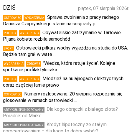
DZIŚ
piątek, 07 sierpnia 2026r.
Sprawa zwolnienia z pracy radnego
OSTROWIEC
WYDARZENIA
Dariusza Czupryńskiego stanie na sesji rady p …
Obywatelskie zatrzymanie w Tarłowie.
POLICJA
WYDARZENIA
PIjana kobieta rozbiła samochód
Ostrowiecki piłkarz wodny wyjeżdża na studia do USA.
SPORT
Będzie tam grał w wate …
’Wiedza, która ratuje życie’. Kolejne
WYDARZENIA
ZDROWIE
spotkanie profilaktyki raka …
Młodzież na hulajnogach elektrycznych
POLICJA
WYDARZENIA
coraz częściej łamie prawo
Numery rozlosowane. 20 sierpnia rozpocznie się
OSTROWIEC
głosowanie w ramach ostrowiecki …
Dla kogo obrączki z białego złota?
ARTYKUŁ SPONSOROWANY
Poradnik od Marko
Kredyt hipoteczny ze stałym
ARTYKUŁ SPONSOROWANY
oprocentowaniem – dla kogo to dobry wybór?