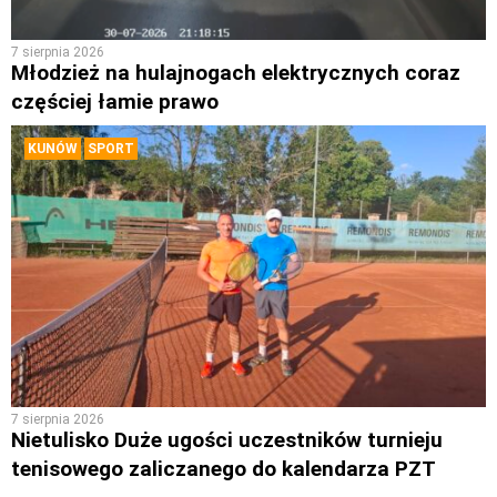
7 sierpnia 2026
Młodzież na hulajnogach elektrycznych coraz
częściej łamie prawo
KUNÓW
SPORT
7 sierpnia 2026
Nietulisko Duże ugości uczestników turnieju
tenisowego zaliczanego do kalendarza PZT