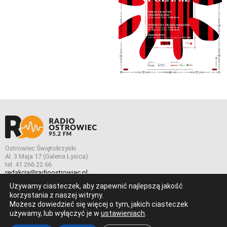
Ostrowiec Świętokrzyski
Al. 3 Maja 17 (Galeria Łysica)
tel. 41 266 22 66
redakcja@radioostrowiec.pl
Używamy ciasteczek, aby zapewnić najlepszą jakość
korzystania z naszej witryny.
Możesz dowiedzieć się więcej o tym, jakich ciasteczek
© Wszelkie prawa zastrzeżone. Radio Ostrowiec 2026 Radio
używamy, lub wyłączyć je w
ustawieniach
.
Ostrowiec.
Stworzone z
w
pogstudio.pl