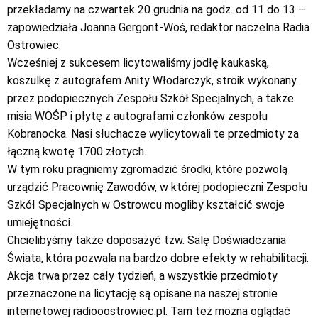
przekładamy na czwartek 20 grudnia na godz. od 11 do 13 –
zapowiedziała Joanna Gergont-Woś, redaktor naczelna Radia
Ostrowiec.
Wcześniej z sukcesem licytowaliśmy jodłę kaukaską,
koszulkę z autografem Anity Włodarczyk, stroik wykonany
przez podopiecznych Zespołu Szkół Specjalnych, a także
misia WOŚP i płytę z autografami członków zespołu
Kobranocka. Nasi słuchacze wylicytowali te przedmioty za
łączną kwotę 1700 złotych.
W tym roku pragniemy zgromadzić środki, które pozwolą
urządzić Pracownię Zawodów, w której podopieczni Zespołu
Szkół Specjalnych w Ostrowcu mogliby kształcić swoje
umiejętności.
Chcielibyśmy także doposażyć tzw. Salę Doświadczania
Świata, która pozwala na bardzo dobre efekty w rehabilitacji.
Akcja trwa przez cały tydzień, a wszystkie przedmioty
przeznaczone na licytację są opisane na naszej stronie
internetowej radiooostrowiec.pl. Tam też można oglądać