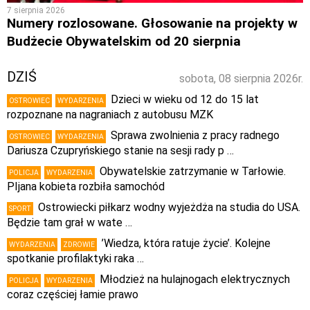
7 sierpnia 2026
Numery rozlosowane. Głosowanie na projekty w
Budżecie Obywatelskim od 20 sierpnia
DZIŚ
sobota, 08 sierpnia 2026r.
Dzieci w wieku od 12 do 15 lat
OSTROWIEC
WYDARZENIA
rozpoznane na nagraniach z autobusu MZK
Sprawa zwolnienia z pracy radnego
OSTROWIEC
WYDARZENIA
Dariusza Czupryńskiego stanie na sesji rady p …
Obywatelskie zatrzymanie w Tarłowie.
POLICJA
WYDARZENIA
PIjana kobieta rozbiła samochód
Ostrowiecki piłkarz wodny wyjeżdża na studia do USA.
SPORT
Będzie tam grał w wate …
’Wiedza, która ratuje życie’. Kolejne
WYDARZENIA
ZDROWIE
spotkanie profilaktyki raka …
Młodzież na hulajnogach elektrycznych
POLICJA
WYDARZENIA
coraz częściej łamie prawo