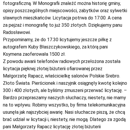
fotograficzną. W Monografii znaleźć można historię gminy,
opisy poszczególnych miejscowości, zabytków oraz sylwetki
sławnych mieszkańców. Licytacja potrwa do 17.00. A cena
za pejzaż i monografię to już 350 złotych. Dziękujemy panu
Radosławowi.
Przypominamy, że do 17.30 licytujemy jeszcze piłkę z
autografem Kuby Błaszczykowskiego, za którą pani
Ksymena zaoferowała 1500 zł.
Z powodu awarii telefonów radiowych przełożona została
licytacja pięknej złotej biżuterii ofiarowanej przez
Małgorzatę Rapacz, właścicielkę salonów Polskie Srebro.
Złoto Świata. Pierścionek i naszyjnik osiągnęły kwotę kolejno
300 i 400 złotych, ale byliśmy zmuszeni przerwać licytację. –
Bardzo przepraszamy naszych słuchaczy, niestety, nie mamy
na to wpływu. Robimy wszystko, by firma telekomunikacyjna
usunęła jak najszybciej awarię. Nasi słuchacze piszą, że chcą
brać udział w licytacji i, niestety, nie mogą. Dlatego za zgodą
pani Małgorzaty Rapacz licytację złotej biżuterii