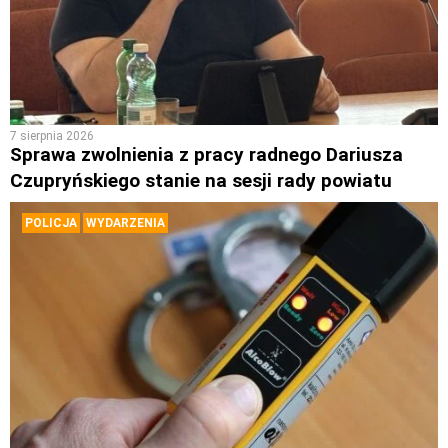
7 sierpnia 2026
Sprawa zwolnienia z pracy radnego Dariusza
Czupryńskiego stanie na sesji rady powiatu
POLICJA
WYDARZENIA