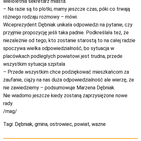
wieloletnia sekretarz miasta.
– Na razie są to plotki, mamy jeszcze czas, póki co trwają
różnego rodzaju rozmowy – mówi.
Wiceprezydent Dębniak unikała odpowiedzi na pytanie, czy
przyjmie propozycję jeśli taka padnie. Podkreślała też, że
niezależnie od tego, kto zostanie starostą to na całej radzie
spoczywa wielka odpowiedzialność, bo sytuacja w
placówkach podległych powiatowi jest trudna, przede
wszystkim sytuacja szpitala
– Przede wszystkim chce podziękować mieszkańcom za
zaufanie, ciąży na nas duża odpowiedzialność ale wierzę, że
nie zawiedziemy – podsumowuje Marzena Dębniak.
Nie wiadomo jeszcze kiedy zostaną zaprzysiężone nowe
rady.
/mag/
Tagi:
Dębniak
,
gmina
,
ostrowiec
,
powiat
,
wazne