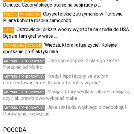
Dariusza Czupryńskiego stanie na sesji rady p …
Obywatelskie zatrzymanie w Tarłowie.
POLICJA
WYDARZENIA
PIjana kobieta rozbiła samochód
Ostrowiecki piłkarz wodny wyjeżdża na studia do USA.
SPORT
Będzie tam grał w wate …
’Wiedza, która ratuje życie’. Kolejne
WYDARZENIA
ZDROWIE
spotkanie profilaktyki raka …
Dla kogo obrączki z białego złota?
ARTYKUŁ SPONSOROWANY
Poradnik od Marko
Kredyt hipoteczny ze stałym
ARTYKUŁ SPONSOROWANY
oprocentowaniem – dla kogo to dobry wybór?
Makijaż, który wygląda jak bez makijażu,
ARTYKUŁ SPONSOROWANY
czyli jak prawidłowo wykonać make …
Jaka szafa do wąskiego przedpokoju?
ARTYKUŁ SPONSOROWANY
Porównanie rozwiązań
POGODA