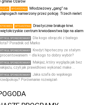
 gminie Ożarów
Młodzieżowy „gang” na
POLICJA
WYDARZENIA
ulajnogach namierzony przez policję. Trzech nielet
…
Drastycznie brakuje krwi.
OSTROWIEC
WYDARZENIA
więtokrzyskie centrum krwiodawstwa bije na alarm
Dla kogo obrączki z białego
ARTYKUŁ SPONSOROWANY
łota? Poradnik od Marko
Kredyt hipoteczny ze stałym
ARTYKUŁ SPONSOROWANY
procentowaniem – dla kogo to dobry wybór?
Makijaż, który wygląda jak bez
ARTYKUŁ SPONSOROWANY
akijażu, czyli jak prawidłowo wykonać make …
Jaka szafa do wąskiego
ARTYKUŁ SPONSOROWANY
rzedpokoju? Porównanie rozwiązań
POGODA