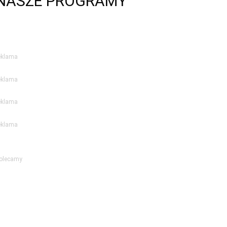
NASZE PROGRAMY
eklama
eklama
eklama
eklama
olecamy