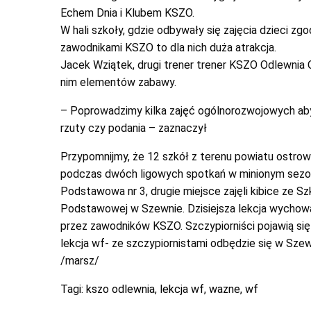
Echem Dnia i Klubem KSZO.
W hali szkoły, gdzie odbywały się zajęcia dzieci z
zawodnikami KSZO to dla nich duża atrakcja.
Jacek Wziątek, drugi trener trener KSZO Odlewnia 
nim elementów zabawy.
– Poprowadzimy kilka zajęć ogólnorozwojowych aby r
rzuty czy podania – zaznaczył
Przypomnijmy, że 12 szkół z terenu powiatu ostro
podczas dwóch ligowych spotkań w minionym sezonie
Podstawowa nr 3, drugie miejsce zajęli kibice ze 
Podstawowej w Szewnie. Dzisiejsza lekcja wychowa
przez zawodników KSZO. Szczypiorniści pojawią się 
lekcja wf- ze szczypiornistami odbędzie się w Szew
/marsz/
Tagi:
kszo odlewnia
,
lekcja wf
,
wazne
,
wf