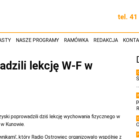
tel. 4
ASTY
NASZE PROGRAMY
RAMÓWKA
REDAKCJA
KONT
adzili lekcję W-F w
Ś
p
R
yski poprowadzili dziś lekcję wychowania fizycznego w
 w Kunowie.
O
nikami’, który Radio Ostrowiec organizowało wspólnie z