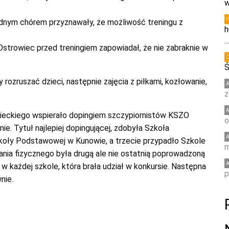
w
godnym chórem przyznawały, że możliwość treningu z
h
Ostrowiec przed treningiem zapowiadał, że nie zabraknie w
Ś
ozruszać dzieci, następnie zajęcia z piłkami, kozłowanie,
z
wieckiego wspierało dopingiem szczypiornistów KSZO
o
. Tytuł najlepiej dopingującej, zdobyła Szkoła
Szkoły Podstawowej w Kunowie, a trzecie przypadło Szkole
m
nia fizycznego była drugą ale nie ostatnią poprowadzoną
w każdej szkole, która brała udział w konkursie. Następna
p
nie.