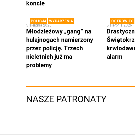
koncie
POLICJA
WYDARZENIA
OSTROWIEC
5 sierpnia 2026
5 sierpnia 2026
Młodzieżowy „gang” na
Drastyczni
hulajnogach namierzony
Świętokrz
przez policję. Trzech
krwiodaws
nieletnich już ma
alarm
problemy
NASZE PATRONATY