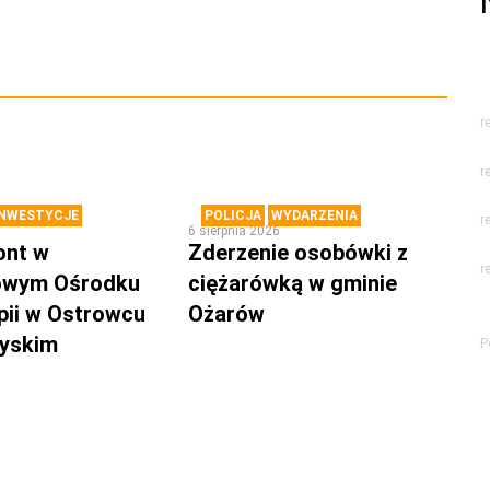
r
r
INWESTYCJE
POLICJA
WYDARZENIA
r
6 sierpnia 2026
ont w
Zderzenie osobówki z
r
owym Ośrodku
ciężarówką w gminie
pii w Ostrowcu
Ożarów
zyskim
P