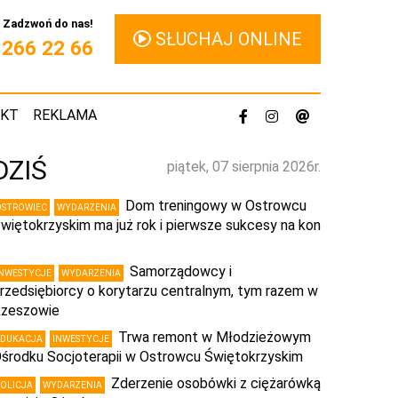
Zadzwoń do nas!
SŁUCHAJ ONLINE
1 266 22 66
AKT
REKLAMA
DZIŚ
piątek, 07 sierpnia 2026r.
Dom treningowy w Ostrowcu
OSTROWIEC
WYDARZENIA
więtokrzyskim ma już rok i pierwsze sukcesy na kon
…
Samorządowcy i
INWESTYCJE
WYDARZENIA
rzedsiębiorcy o korytarzu centralnym, tym razem w
zeszowie
Trwa remont w Młodzieżowym
EDUKACJA
INWESTYCJE
środku Socjoterapii w Ostrowcu Świętokrzyskim
Zderzenie osobówki z ciężarówką
POLICJA
WYDARZENIA