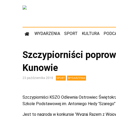
WYDARZENIA
SPORT
KULTURA
PODC
Szczypiorniści poprow
Kunowie
23 października 2018
SPORT
WYDARZENIA
Szczypiorniści KSZO Odlewnia Ostrowiec Świętokrz
Szkole Podstawowej im. Antoniego Hedy 'Szarego”
Jest to nagroda w konkursie 'Wygraj Razem z Wojow