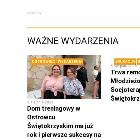
reklama
WAŻNE WYDARZENIA
OSTROWIEC
WYDARZENIA
EDUKACJA
6 sierpnia 2026
Trwa rem
Młodzież
Socjotera
Świętokr
6 sierpnia 2026
Dom treningowy w
Ostrowcu
Świętokrzyskim ma już
rok i pierwsze sukcesy na