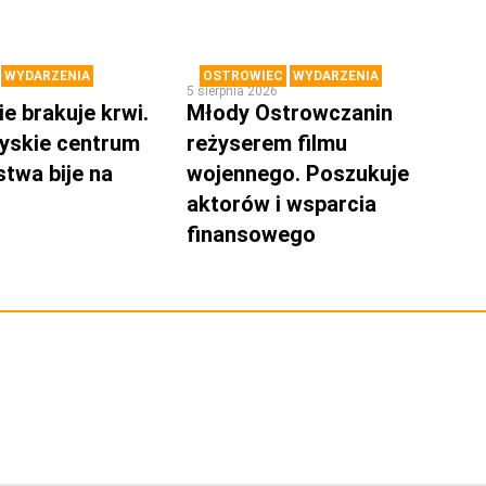
WYDARZENIA
OSTROWIEC
WYDARZENIA
5 sierpnia 2026
e brakuje krwi.
Młody Ostrowczanin
yskie centrum
reżyserem filmu
twa bije na
wojennego. Poszukuje
aktorów i wsparcia
finansowego