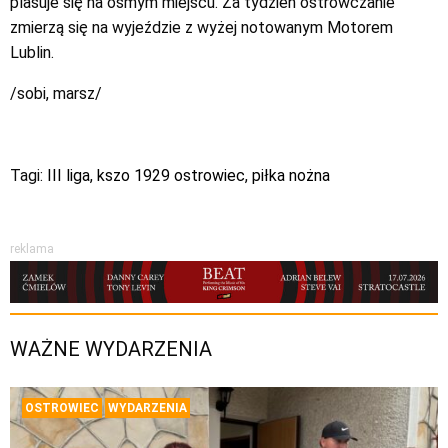
plasuje się na ósmym miejscu. Za tydzień ostrowczanie
zmierzą się na wyjeździe z wyżej notowanym Motorem
Lublin.
/sobi, marsz/
Tagi:
III liga
,
kszo 1929 ostrowiec
,
piłka nożna
reklama
WAŻNE WYDARZENIA
OSTROWIEC
WYDARZENIA