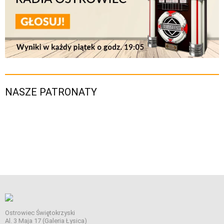
NASZE PATRONATY
Ostrowiec Świętokrzyski
Al. 3 Maja 17 (Galeria Łysica)