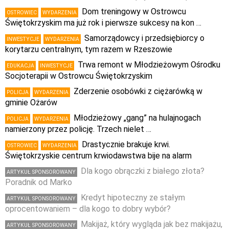
Dom treningowy w Ostrowcu
OSTROWIEC
WYDARZENIA
Świętokrzyskim ma już rok i pierwsze sukcesy na kon …
Samorządowcy i przedsiębiorcy o
INWESTYCJE
WYDARZENIA
korytarzu centralnym, tym razem w Rzeszowie
Trwa remont w Młodzieżowym Ośrodku
EDUKACJA
INWESTYCJE
Socjoterapii w Ostrowcu Świętokrzyskim
Zderzenie osobówki z ciężarówką w
POLICJA
WYDARZENIA
gminie Ożarów
Młodzieżowy „gang” na hulajnogach
POLICJA
WYDARZENIA
namierzony przez policję. Trzech nielet …
Drastycznie brakuje krwi.
OSTROWIEC
WYDARZENIA
Świętokrzyskie centrum krwiodawstwa bije na alarm
Dla kogo obrączki z białego złota?
ARTYKUŁ SPONSOROWANY
Poradnik od Marko
Kredyt hipoteczny ze stałym
ARTYKUŁ SPONSOROWANY
oprocentowaniem – dla kogo to dobry wybór?
Makijaż, który wygląda jak bez makijażu,
ARTYKUŁ SPONSOROWANY