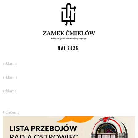
reklama
reklama
reklama
Polecamy