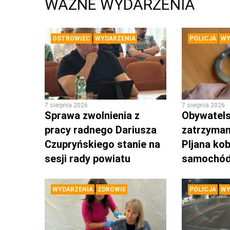
WAŻNE WYDARZENIA
OSTROWIEC
WYDARZENIA
POLICJA
WY
7 sierpnia 2026
7 sierpnia 2026
Sprawa zwolnienia z
Obywatels
pracy radnego Dariusza
zatrzyman
Czupryńskiego stanie na
PIjana kob
sesji rady powiatu
samochó
WYDARZENIA
ZDROWIE
POLICJA
WY