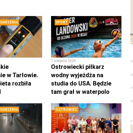
DARZENIA
SPORT
7 sierpnia 2026
r
kie
Ostrowiecki piłkarz
ie w Tarłowie.
wodny wyjeżdża na
r
ieta rozbiła
studia do USA. Będzie
r
d
tam grał w waterpolo
r
DARZENIA
OSTROWIEC
P