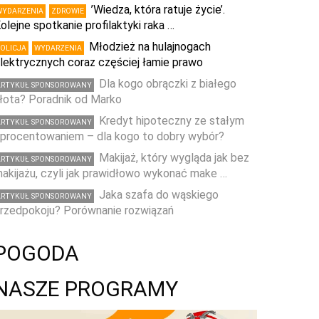
’Wiedza, która ratuje życie’.
WYDARZENIA
ZDROWIE
olejne spotkanie profilaktyki raka …
Młodzież na hulajnogach
POLICJA
WYDARZENIA
lektrycznych coraz częściej łamie prawo
Dla kogo obrączki z białego
ARTYKUŁ SPONSOROWANY
łota? Poradnik od Marko
Kredyt hipoteczny ze stałym
ARTYKUŁ SPONSOROWANY
procentowaniem – dla kogo to dobry wybór?
Makijaż, który wygląda jak bez
ARTYKUŁ SPONSOROWANY
akijażu, czyli jak prawidłowo wykonać make …
Jaka szafa do wąskiego
ARTYKUŁ SPONSOROWANY
rzedpokoju? Porównanie rozwiązań
POGODA
NASZE PROGRAMY