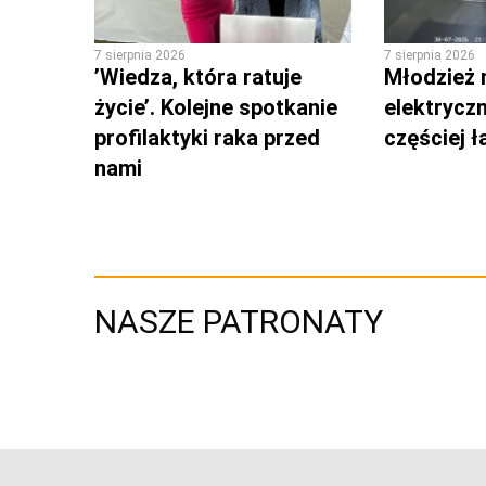
7 sierpnia 2026
7 sierpnia 2026
’Wiedza, która ratuje
Młodzież 
życie’. Kolejne spotkanie
elektrycz
profilaktyki raka przed
częściej 
nami
NASZE PATRONATY