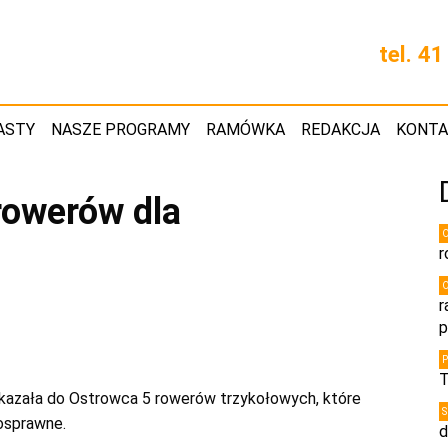
tel. 4
ASTY
NASZE PROGRAMY
RAMÓWKA
REDAKCJA
KONT
rowerów dla
r
r
p
T
ekazała do Ostrowca 5 rowerów trzykołowych, które
osprawne.
d