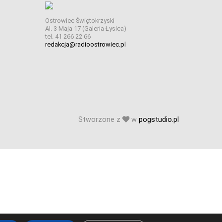
Ostrowiec Świętokrzyski
Al. 3 Maja 17 (Galeria Łysica)
tel. 41 266 22 66
redakcja@radioostrowiec.pl
Stworzone z
w
pogstudio.pl