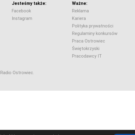
Jesteśmy także:
Ważne:
Facebook
Reklama
Instagram
Kariera
Polityka prywatności
Regulaminy konkursów
Praca Ostrowiec
Świętokrzyski
Pracodawcy IT
6 Radio Ostrowiec.