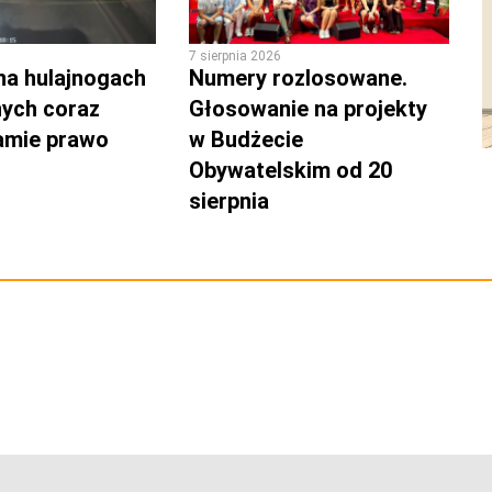
7 sierpnia 2026
na hulajnogach
Numery rozlosowane.
nych coraz
Głosowanie na projekty
łamie prawo
w Budżecie
Obywatelskim od 20
sierpnia