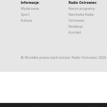
Informacje:
Radio Ostrowiec:
Wydarzenia
Nasze programy
Sport
Ramówka Radia
Kultura
Ostrowiec
Redakcja
Kontakt
© Wszelkie prawa zastrzeżone. Radio Ostrowiec 202