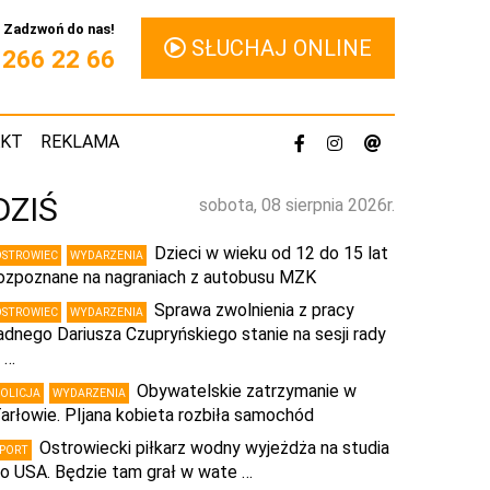
Zadzwoń do nas!
SŁUCHAJ ONLINE
1 266 22 66
AKT
REKLAMA
DZIŚ
sobota, 08 sierpnia 2026r.
Dzieci w wieku od 12 do 15 lat
OSTROWIEC
WYDARZENIA
ozpoznane na nagraniach z autobusu MZK
Sprawa zwolnienia z pracy
OSTROWIEC
WYDARZENIA
adnego Dariusza Czupryńskiego stanie na sesji rady
 …
Obywatelskie zatrzymanie w
POLICJA
WYDARZENIA
arłowie. PIjana kobieta rozbiła samochód
Ostrowiecki piłkarz wodny wyjeżdża na studia
SPORT
o USA. Będzie tam grał w wate …