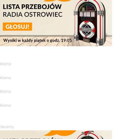
eklama
eklama
eklama
eklama
olecamy