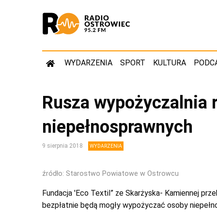
WYDARZENIA
SPORT
KULTURA
PODC
Rusza wypożyczalnia 
niepełnosprawnych
9 sierpnia 2018
WYDARZENIA
źródło: Starostwo Powiatowe w Ostrowcu
Fundacja 'Eco Textil” ze Skarżyska- Kamiennej prz
bezpłatnie będą mogły wypożyczać osoby niepełn